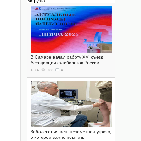
Загрузка...
й
В Самаре начал работу XVI съезд
Ассоциации флебологов России
12:56
488
0
Заболевания вен: незаметная угроза,
о которой важно помнить