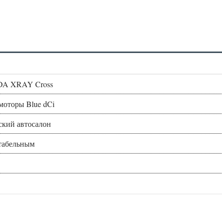
ADA XRAY Cross
моторы Blue dCi
ский автосалон
ртабельным