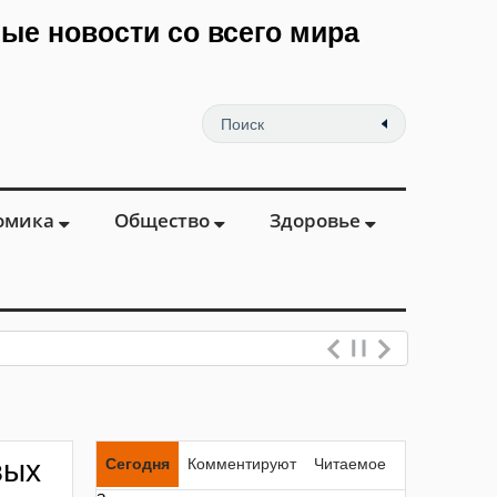
мые новости со всего мира
омика
Общество
Здоровье
вых
Сегодня
Комментируют
Читаемое