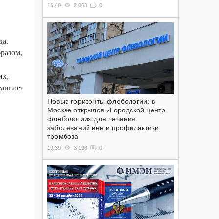
16:40
2 063
0
да.
бразом,
их,
оминает
Новые горизонты флебологии: в
Москве открылся «Городской центр
флебологии» для лечения
заболеваний вен и профилактики
тромбоза
19:39
3 198
0