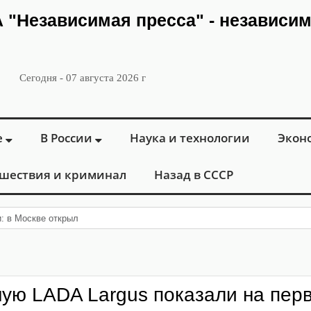
ИА "Независимая пресса" - независи
Сегодня - 07 августа 2026 г
е
В России
Наука и технологии
Экон
шествия и криминал
Назад в СССР
и: в Москве открылся «Городской центр флебологии» для
ую LADA Largus показали на пер