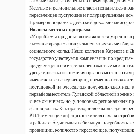
которые были разрушены во время проведения АТО
Местные и региональные власти попытались в рам
переселенцев пустующие и полуразрушенные дома,
Примеров подобных действий довольно много, ос
Нюансы местных программ
«У проблемы предоставления жилья внутренне пе
льготное кредитование; компенсация за счет бюдж
социального жилья. Наши коллеги в Харькове и Дн
государство участвует в компенсации по кредитам
предусмотрены все три вышеназванные механизма.
урегулировать полномочия органов местного само
имеют жилье на территории, временно неподконтр
постановкой на очередь для получения квартиры 
первый заместитель Луганской областной военно
И все бы ничего, но, у подобных региональных п
афишировать. Как правило, новое жилье для пер
ВПЛ, имеющие дефицитные или весьма востребова
и районах. А учитывая небольшую потребность в с
провинции, количество переселенцев, получивших