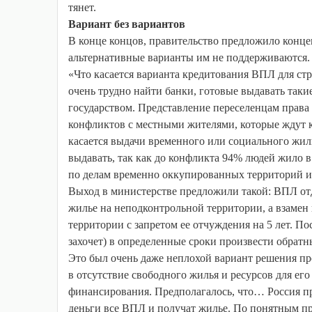
тянет.
Вариант без вариантов
В конце концов, правительство предложило конц
альтернативные варианты им не поддерживаются.
«Что касается варианта кредитования ВПЛ для стр
очень трудно найти банки, готовые выдавать так
государством. Представление переселенцам права 
конфликтов с местными жителями, которые ждут к
касается выдачи временного или социального жиль
выдавать, так как до конфликта 94% людей жило 
по делам временно оккупированных территорий 
Выход в министерстве предложили такой: ВПЛ отд
жилье на неподконтрольной территории, а взамен 
территории с запретом ее отчуждения на 5 лет. 
захочет) в определенные сроки произвести обратн
Это был очень даже неплохой вариант решения пр
в отсутствие свободного жилья и ресурсов для е
финансирования. Предполагалось, что… Россия при
деньги все ВПЛ и получат жилье. По понятным пр