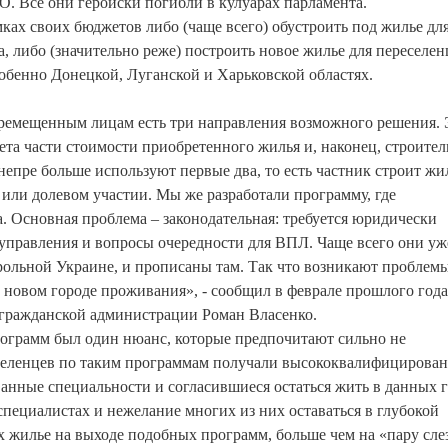
. Все они геройски погибли в кулуарах парламента.
ках своих бюджетов либо (чаще всего) обустроить под жилье дл
 либо (значительно реже) построить новое жилье для переселен
обенно Донецкой, Луганской и Харьковской областях.
ремещенным лицам есть три направления возможного решения. 
ета части стоимости приобретенного жилья и, наконец, строител
епре больше используют первые два, то есть частник строит жи
 или долевом участии. Мы же разработали программу, где
 Основная проблема – законодательная: требуется юридически
управления и вопросы очередности для ВПЛ. Чаще всего они уж
ольной Украине, и прописаны там. Так что возникают проблемы
в новом городе проживания», - сообщил в феврале прошлого года
-гражданской администрации Роман Власенко.
рограмм был один нюанс, которые предпочитают сильно не
еселенцев по таким программам получали высококвалифицирова
нные специальности и согласившиеся остаться жить в данных 
пециалистах и нежелание многих из них оставаться в глубокой
 жилье на выходе подобных программ, больше чем на «пару сле