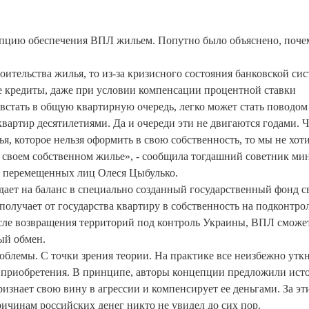
епцию обеспечения ВПЛ жильем. Попутно было объяснено, поче
оительства жилья, то из-за кризисного состояния банковской си
ие кредиты, даже при условии компенсации процентной ставки
встать в общую квартирную очередь, легко может стать поводом
вартир десятилетиями. Да и очереди эти не двигаются годами. Ч
я, которое нельзя оформить в свою собственность, то мы не хот
в своем собственном жилье», - сообщила тогдашний советник ми
и перемещенных лиц Олеся Цыбулько.
ает на баланс в специально созданный государственный фонд с
получает от государства квартиру в собственность на подконтро
После возвращения территорий под контроль Украины, ВПЛ сможет
ый обмен.
облемы. С точки зрения теории. На практике все неизбежно утк
го приобретения. В принципе, авторы концепции предложили ист
знает свою вину в агрессии и компенсирует ее деньгами. За эт
ичинам российских денег никто не увидел до сих пор.