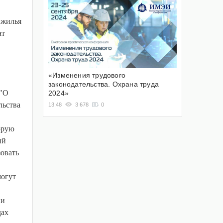
 жилья
ат
«Изменения трудового
законодательства. Охрана труда
 "О
2024»
льства
13:48
3 678
0
орую
ий
овать
могут
 и
дах