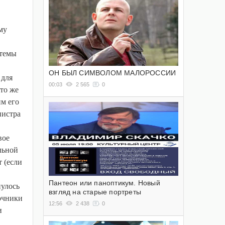
му
стемы
ОН БЫЛ СИМВОЛОМ МАЛОРОССИИ
 для
00:03
2 565
0
то же
им его
нистра
вое
льной
 (если
Пантеон или паноптикум. Новый
нулось
взгляд на старые портреты
очники
12:56
2 438
0
и