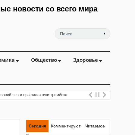
мые новости со всего мира
омика
Общество
Здоровье
еваний вен и профилактики тромбоза
Сегодня
Комментируют
Читаемое