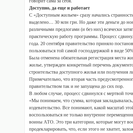
говорит сама за себя.
Доступно, да еще и работает
С «Доступным жильем» сразу начались странност
выделено… 30 млн грн. Но даже эти деньги до но
различными предлогами (и без них) всячески зат
практическую работу программы. Процесс сдвинулс
года. 20 сентября правительство приняло постан
пользоваться той самой господдержкой в виде 50
Была отменена обязательная регистрация места жи
жилье, утвержден конкретный перечень документо
строительства доступного жилья или получения л
Примечательно, что вторая часть предусмотренно
правительством так и не запущена до сих пор.
В любом случае, процесс сдвинулся с мертвой точ
«Мы понимаем, что сумма, которая закладывалась,
издевательство. Все понимают, какой масштаб эт
воспользоваться не только внутренне перемещенны
воины АТО. Это три категории, которые могут вос
продекларировать, что, если этого не хватит, зал