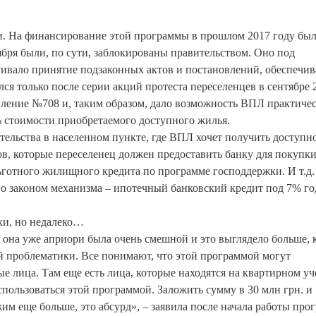
и. На финансирование этой программы в прошлом 2017 году бы
ября были, по сути, заблокированы правительством. Оно под
ягивало принятие подзаконных актов и постановлений, обеспеч
я только после серии акций протеста переселенцев в сентябре 
овление №708 и, таким образом, дало возможность ВПЛ практиче
% стоимости приобретаемого доступного жилья.
тельства в населенном пункте, где ВПЛ хочет получить доступн
в, которые переселенец должен предоставить банку для покупк
ьготного жилищного кредита по программе господдержки. И т.д.
го законом механизма – ипотечный банковский кредит под 7% го
ки, но недалеко…
 она уже априори была очень смешной и это выглядело больше, 
ой проблематики. Все понимают, что этой программой могут
е лица. Там еще есть лица, которые находятся на квартирном уч
пользоваться этой программой. Заложить сумму в 30 млн грн. и
ожим еще больше, это абсурд», – заявила после начала работы пр