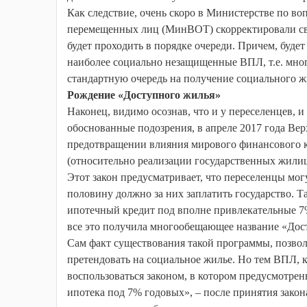
Как следствие, очень скоро в Министерстве по в
перемещенных лиц (МинВОТ) скорректировали сво
будет проходить в порядке очереди. Причем, буде
наиболее социально незащищенные ВПЛ, т.е. мно
стандартную очередь на получение социального жи
Рождение «Доступного жилья»
Наконец, видимо осознав, что и у переселенцев,
обоснованные подозрения, в апреле 2017 года Вер
предотвращении влияния мирового финансового к
(относительно реализации государственных жили
Этот закон предусматривает, что переселенцы мог
половину должно за них заплатить государство. Т
ипотечный кредит под вполне привлекательные 7%
все это получила многообещающее название «Дос
Сам факт существования такой программы, позволи
претендовать на социальное жилье. Но тем ВПЛ, ко
воспользоваться законом, в котором предусмотрен
ипотека под 7% годовых», – после принятия закон