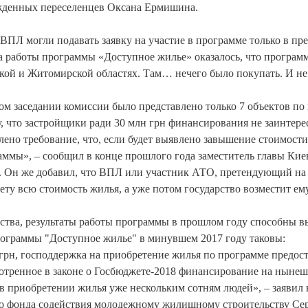
ужденных переселенцев Оксана Ермишина.
ВПЛ могли подавать заявку на участие в программе только в пр
ала работы программы «Доступное жилье» оказалось, что програм
ской и Житомирской областях. Там… нечего было покупать. И не
ом заседании комиссии было представлено только 7 объектов по
у, что застройщики ради 30 млн грн финансирования не заинтер
влено требование, что, если будет выявлено завышение стоимости
раммы», – сообщил в конце прошлого года заместитель главы Кие
. Он же добавил, что ВПЛ или участник АТО, претендующий на
ету всю стоимость жилья, а уже потом государство возместит е
ьства, результаты работы программы в прошлом году способны в
рограммы "Доступное жилье" в минувшем 2017 году таковы:
грн, господдержка на приобретение жилья по программе предос
смотренное в законе о Госбюджете-2018 финансирование на ныне
 в приобретении жилья уже нескольким сотням людей», – заявил 
го фонда содействия молодежному жилищному строительству Се