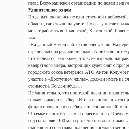
глава Всеукраинской организации по делам вын
Удивительное рядом
Но деньги оказались не единственной проблемой. 
области, где стояли на учете. Но сразу после нач
может работать во Львовской, Херсонской, Ровен
там.
«На данный момент объектов очень мало. На перв
стране: выбора реально не было. А не было потом
что-то делать. Тем более, что всем им было напра
квадратного метра, застройщик будет снят с прог
городского союза ветеранов АТО Антон Колумбет
участие в «Доступном жилье», должен иметь на сч
стоимости. Когда-нибудь…
Не удивительно, что при такой позиции правител
только горькую улыбку. «Итоги выполнения госп
финансирование из госбюджета составило 30 млн 
91 семье из них 65 – семьи переселенцев. Преду
год составляет 100 млн грн. Оно позволит помочь
нынешнего года глава правления Государственно