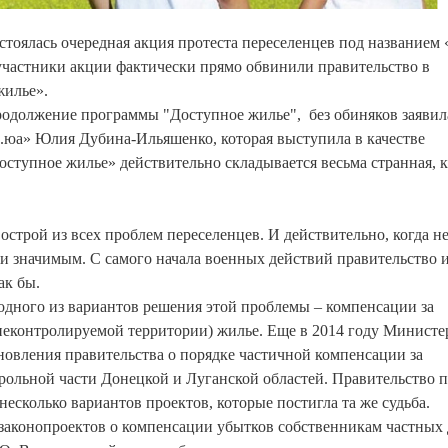
состоялась очередная акция протеста переселенцев под название
 участники акции фактически прямо обвинили правительство в
жилье».
одолжение программы "Доступное жилье", ­ без обиняков заявил
.юа» Юлия Дубина-Ильяшенко, которая выступила в качестве
оступное жилье» действительно складывается весьма странная, к
строй из всех проблем переселенцев. И действительно, когда не
 и значимым. С самого начала военных действий правительство 
ак бы.
одного из вариантов решения этой проблемы – компенсации за
неконтролируемой территории) жилье. Еще в 2014 году Министе
новления правительства о порядке частичной компенсации за
ольной части Донецкой и Луганской областей. Правительство п
есколько вариантов проектов, которые постигла та же судьба.
 законопроектов о компенсации убытков собственникам частных 