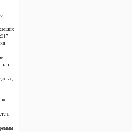
ло
ивающих
2017
ски
ое
и или
довых,
как
ете и
ограммы