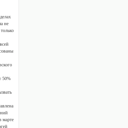
еделах
ма не
 только
 всей
есованы
вского
му 50%
ызвать
тавлена
шний
в марте
ргей