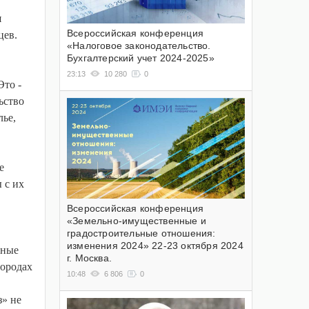
я
Всероссийская конференция
цев.
«Налоговое законодательство.
Бухгалтерский учет 2024-2025»
23:13
10 280
0
Это -
ьство
лье,
е
 с их
Всероссийская конференция
«Земельно-имущественные и
градостроительные отношения:
изменения 2024» 22-23 октября 2024
нные
г. Москва.
городах
10:48
6 806
0
з» не