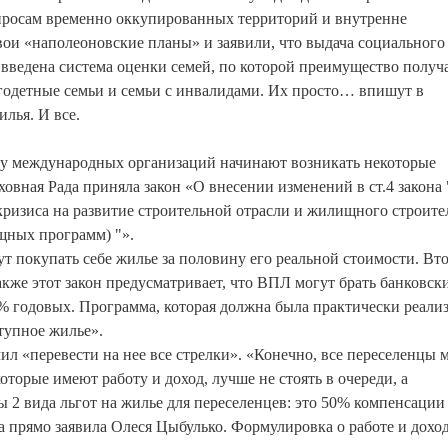
опросам временно оккупированных территорий и внутренне
и «наполеоновские планы» и заявили, что выдача социального
т введена система оценки семей, по которой преимущество получ
годетные семьи и семьи с инвалидами. Их просто… впишут в
лья. И все.
 и у международных организаций начинают возникать некоторые
ховная Рада приняла закон «О внесении изменений в ст.4 закона
ризиса на развитие строительной отрасли и жилищного строите
щных программ) "».
ут покупать себе жилье за половину его реальной стоимости. Вт
акже этот закон предусматривает, что ВПЛ могут брать банковск
 годовых. Программа, которая должна была практически реализ
тупное жилье».
л «перевести на нее все стрелки». «Конечно, все переселенцы 
торые имеют работу и доход, лучше не стоять в очереди, а
ы 2 вида льгот на жилье для переселенцев: это 50% компенсации
а прямо заявила Олеся Цыбулько. Формулировка о работе и дохо