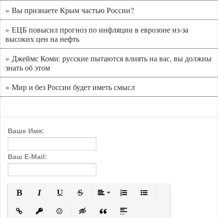
» Вы признаете Крым частью России?
» ЕЦБ повысил прогноз по инфляции в еврозоне из-за
высоких цен на нефть
» Джеймс Коми: русские пытаются влиять на вас, вы должны
знать об этом
» Мир и без России будет иметь смысл
Ваше Имя:
Ваш E-Mail:
Полужирный
Курсив
Подчеркнутый
Зачеркнутый
Выравнивание
Нумерованный список
Маркированный с