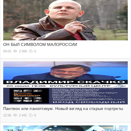
ОН БЫЛ СИМВОЛОМ МАЛОРОССИИ
00:03
2 568
0
Пантеон или паноптикум. Новый взгляд на старые портреты
12:56
2 441
0