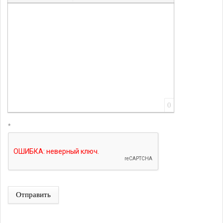
Вставить ссылку
Вставить защищенную ссылку
Вставить смайлик
Вставка скрытого текста
Вставка цитаты
Вставка спойлера
0
*
Отправить