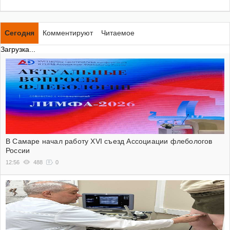
Сегодня
Комментируют
Читаемое
Загрузка...
В Самаре начал работу XVI съезд Ассоциации флебологов
России
12:56
488
0