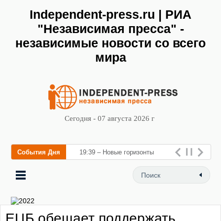
Independent-press.ru | РИА
"Независимая пресса" -
независимые новости со всего
мира
Сегодня - 07 августа 2026 г
События Дня
19:39 – Новые горизонты
флебологии: в Москве
открылся «Городской центр
флебологии»
ЕЦБ обещает поддержать