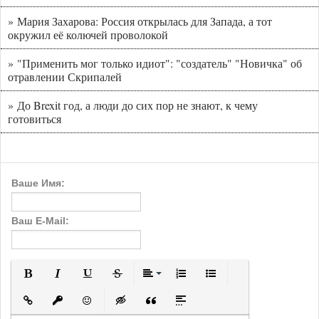
» Мария Захарова: Россия открылась для Запада, а тот
окружил её колючей проволокой
» "Применить мог только идиот": "создатель" "Новичка" об
отравлении Скрипалей
» До Brexit год, а люди до сих пор не знают, к чему
готовиться
Ваше Имя:
Ваш E-Mail:
Полужирный
Курсив
Подчеркнутый
Зачеркнутый
Выравнивание
Нумерованный список
Маркированный с
Вставить ссылку
Вставить защищенную ссылку
Вставить смайлик
Вставка скрытого текста
Вставка цитаты
Вставка спойлера