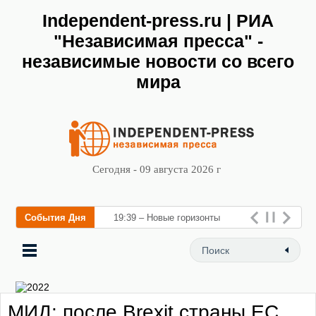
Independent-press.ru | РИА
"Независимая пресса" -
независимые новости со всего
мира
Сегодня - 09 августа 2026 г
События Дня
19:39 – Новые горизонты
флебологии: в Москве
открылся «Городской центр
флебологии» для лечения
МИД: после Brexit страны ЕС
заболе