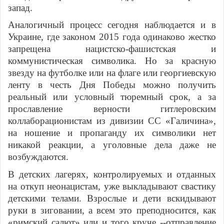
запад.
Аналогичный процесс сегодня наблюдается и в
Украине, где законом 2015 года одинаково жестко
запрещена нацистско-фашистская и
коммунистическая символика. Но за красную
звезду на футболке или на флаге или георгиевскую
ленту в честь Дня Победы можно получить
реальный или условный тюремный срок, а за
прославление верности гитлеровским
коллаборационистам из дивизии СС «Галичина»,
на ношение и пропаганду их символики нет
никакой реакции, а уголовные дела даже не
возбуждаются.
В детских лагерях, контролируемых и отданных
на откуп неонацистам, уже выкладывают свастику
детскими телами. Взрослые и дети вскидывают
руки в зиговании, а всем это преподносится, как
«римский салют» или и того круче --отправление