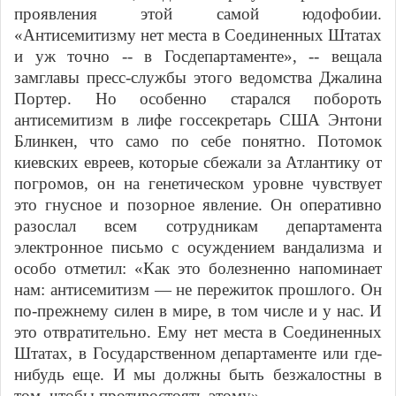
проявления этой самой юдофобии.
«Антисемитизму нет места в Соединенных Штатах
и уж точно -- в Госдепартаменте», -- вещала
замглавы пресс-службы этого ведомства Джалина
Портер. Но особенно старался побороть
антисемитизм в лифе госсекретарь США Энтони
Блинкен, что само по себе понятно. Потомок
киевских евреев, которые сбежали за Атлантику от
погромов, он на генетическом уровне чувствует
это гнусное и позорное явление. Он оперативно
разослал всем сотрудникам департамента
электронное письмо с осуждением вандализма и
особо отметил: «Как это болезненно напоминает
нам: антисемитизм — не пережиток прошлого. Он
по-прежнему силен в мире, в том числе и у нас. И
это отвратительно. Ему нет места в Соединенных
Штатах, в Государственном департаменте или где-
нибудь еще. И мы должны быть безжалостны в
том, чтобы противостоять этому».