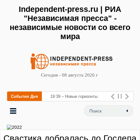
Independent-press.ru | РИА
"Независимая пресса" -
независимые новости со всего
мира
Сегодня - 08 августа 2026 г
События Дня
19:39 – Новые горизонты
флебологии: в Москве
открылся «Городской центр
флебологии» для лечения
Свастика добралась до Госдепа
заболеваний