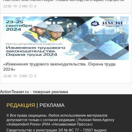
12:56
2 446
0
«Изменения трудового законодательства. Охрана труда
2024»
13:48
3 684
0
ActionTeaser.ru - тизерная реклама
РЕДАКЦИЯ
| РЕКЛАМА
© Все права защищены. Любое использование материалов
допускается только с согласия редакции. | Russian News Agency
«Independent Press» (РИА «Независимая Пресса»)
Cвидетельство о регистрации ЭЛ № ФС 77 – 73507 выдано