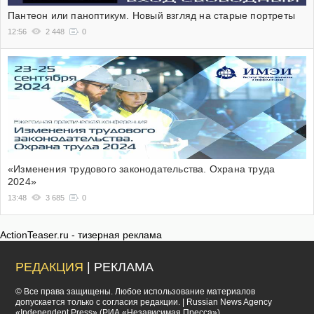
Пантеон или паноптикум. Новый взгляд на старые портреты
12:56
2 448
0
«Изменения трудового законодательства. Охрана труда
2024»
13:48
3 685
0
ActionTeaser.ru - тизерная реклама
РЕДАКЦИЯ
| РЕКЛАМА
© Все права защищены. Любое использование материалов
допускается только с согласия редакции. | Russian News Agency
«Independent Press» (РИА «Независимая Пресса»)