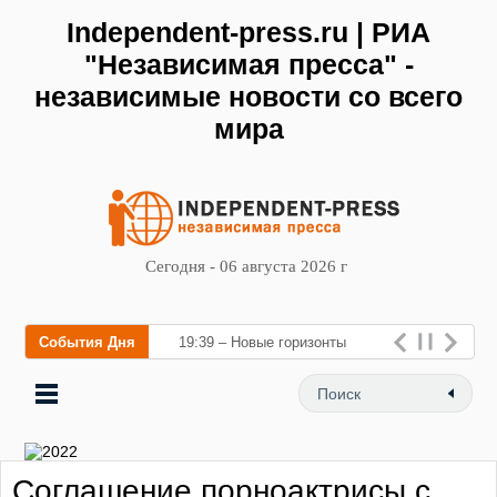
Independent-press.ru | РИА
"Независимая пресса" -
независимые новости со всего
мира
Сегодня - 06 августа 2026 г
События Дня
19:39 – Новые горизонты
флебологии: в Москве
открылся «Городской центр
флебологии» для лечен
Соглашение порноактрисы с