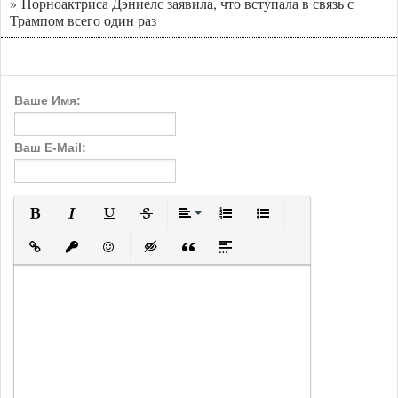
» Порноактриса Дэниелс заявила, что вступала в связь с
Трампом всего один раз
Ваше Имя:
Ваш E-Mail:
Полужирный
Курсив
Подчеркнутый
Зачеркнутый
Выравнивание
Нумерованный список
Маркированный с
Вставить ссылку
Вставить защищенную ссылку
Вставить смайлик
Вставка скрытого текста
Вставка цитаты
Вставка спойлера