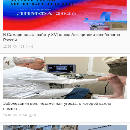
В Самаре начал работу XVI съезд Ассоциации флебологов
России
12:56
483
0
Заболевания вен: незаметная угроза, о которой важно
помнить
16:40
2 056
0