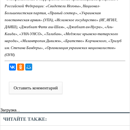
Российской Федерации: «Свидетели Иеговы», Национал-
Большевистская партия, «Правый сектор», «Украинская
повстанческая армия» (УПА), «Исламское государство» (ИГ, ИГИЛ,
ДАИШ), «Джабхат Фатх аш-Шам», «Джабхат ан-Нусра», «Аль-
Каида», «УНА-УНСО», «Талибан», «Меджлис крымско-татарского
народа», «Мизантропик Дивижн», «Братство» Корчинского, «Тризуб
им. Степана Бандеры», «Организация украинских националистов»
(ОУН).
Оставить комментарий
Загрузка...
ЧИТАЙТЕ ТАКЖЕ: