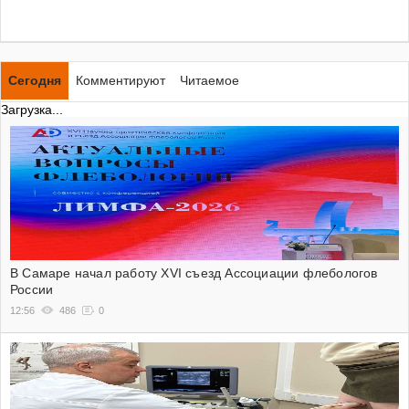
Сегодня
Комментируют
Читаемое
Загрузка...
В Самаре начал работу XVI съезд Ассоциации флебологов
России
12:56
486
0