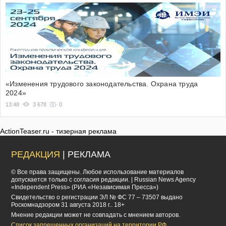
«Изменения трудового законодательства. Охрана труда
2024»
13:48
3 678
0
ActionTeaser.ru - тизерная реклама
РЕДАКЦИЯ
| РЕКЛАМА
© Все права защищены. Любое использование материалов
допускается только с согласия редакции. | Russian News Agency
«Independent Press» (РИА «Независимая Пресса»)
Cвидетельство о регистрации ЭЛ № ФС 77 – 73507 выдано
Роскомнадзором 31 августа 2018 г.. 18+
Мнение редакции может не совпадать с мнением авторов.
Список запрещенных организаций на территории РФ