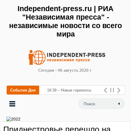
Independent-press.ru | РИА
"Независимая пресса" -
независимые новости со всего
мира
Сегодня - 06 августа 2026 г
События Дня
19:39 – Новые горизонты
флебологии: в Москве
открылся «Городской центр
флебологии» дл
Приднестровье перешло на