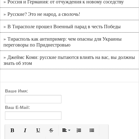
» Россия и Германия: от отчуждения к новому соседству
» Русские? Это не народ, а сволочь!
» В Тирасполе прошел Военный парад в честь Победы
» Тирасполь как антипример: чем опасны для Украины
переговоры по Приднестровью
» Джеймс Коми: русские пытаются влиять на вас, вы должны
знать об этом
Ваше Имя:
Ваш E-Mail:
Полужирный
Курсив
Подчеркнутый
Зачеркнутый
Выравнивание
Нумерованный список
Маркированный с