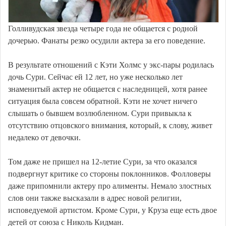
Голливудская звезда четыре года не общается с родной
дочерью. Фанаты резко осудили актера за его поведение.
В результате отношений с Кэти Холмс у экс-пары родилась
дочь Сури. Сейчас ей 12 лет, но уже несколько лет
знаменитый актер не общается с наследницей, хотя ранее
ситуация была совсем обратной. Кэти не хочет ничего
слышать о бывшем возлюбленном. Сури привыкла к
отсутствию отцовского внимания, который, к слову, живет
недалеко от девочки.
Том даже не пришел на 12-летие Сури, за что оказался
подвергнут критике со стороны поклонников. Фолловеры
даже припомнили актеру про алименты. Немало злостных
слов они также высказали в адрес новой религии,
исповедуемой артистом. Кроме Сури, у Круза еще есть двое
детей от союза с Николь Кидман.