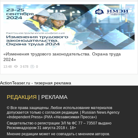
«Изменения трудового законодательства. Охрана труда
2024»
13:48
3 678
0
ActionTeaser.ru - тизерная реклама
РЕДАКЦИЯ
| РЕКЛАМА
© Все права защищены. Любое использование материалов
допускается только с согласия редакции. | Russian News Agency
«Independent Press» (РИА «Независимая Пресса»)
Cвидетельство о регистрации ЭЛ № ФС 77 – 73507 выдано
Роскомнадзором 31 августа 2018 г.. 18+
Мнение редакции может не совпадать с мнением авторов.