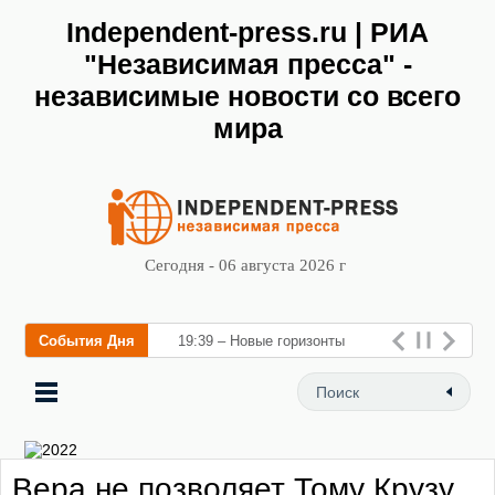
Independent-press.ru | РИА
"Независимая пресса" -
независимые новости со всего
мира
Сегодня - 06 августа 2026 г
События Дня
19:39 – Новые горизонты
флебологии: в Москве
открылся «Городской центр
флебологии» дл
Вера не позволяет Тому Крузу