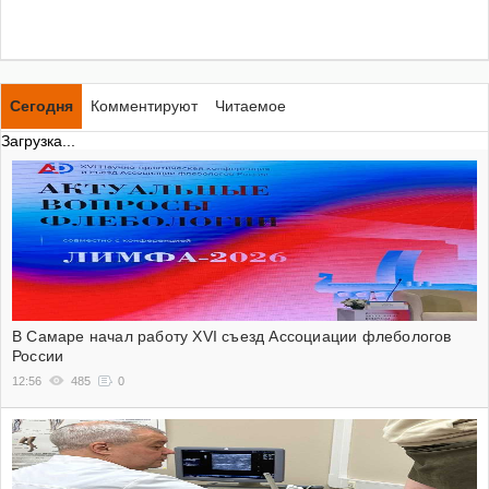
Сегодня
Комментируют
Читаемое
Загрузка...
В Самаре начал работу XVI съезд Ассоциации флебологов
России
12:56
485
0