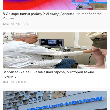
В Самаре начал работу XVI съезд Ассоциации флебологов
России
12:56
485
0
Заболевания вен: незаметная угроза, о которой важно
помнить
16:40
2 058
0