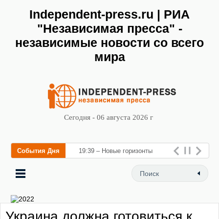
Independent-press.ru | РИА
"Независимая пресса" -
независимые новости со всего
мира
Сегодня - 06 августа 2026 г
События Дня
19:39 – Новые горизонты
флебологии: в Москве
открылся «Городской центр
флебологии» д
Украина должна готовиться к