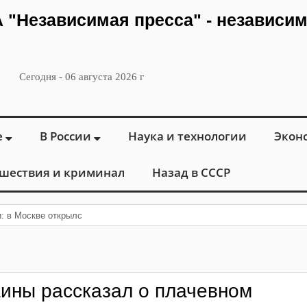
ИА "Независимая пресса" - независи
Сегодня - 06 августа 2026 г
е
В России
Наука и технологии
Экон
шествия и криминал
Назад в СССР
и: в Москве открылся «Городской центр флебологии» д
ины рассказал о плачевном