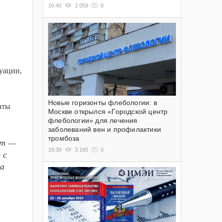
16:40
2 059
0
уации,
Новые горизонты флебологии: в
аты
Москве открылся «Городской центр
флебологии» для лечения
заболеваний вен и профилактики
тромбоза
ет —
19:39
3 195
0
 с
за