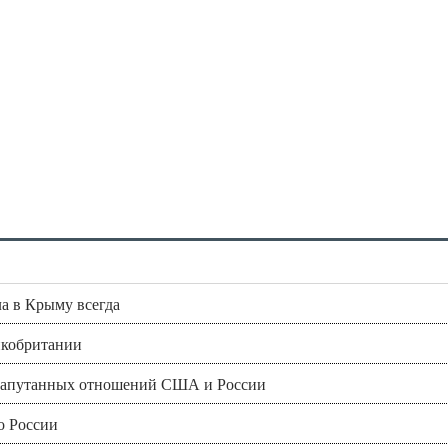
а в Крыму всегда
икобритании
и запутанных отношений США и России
по России