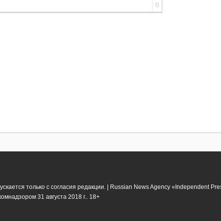
0
кается только с согласия редакции. | Russian News Agency «Independent Pr
мнадзором 31 августа 2018 г.. 18+