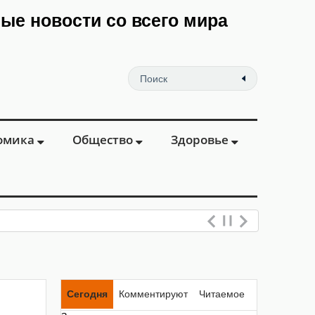
мые новости со всего мира
омика
Общество
Здоровье
Сегодня
Комментируют
Читаемое