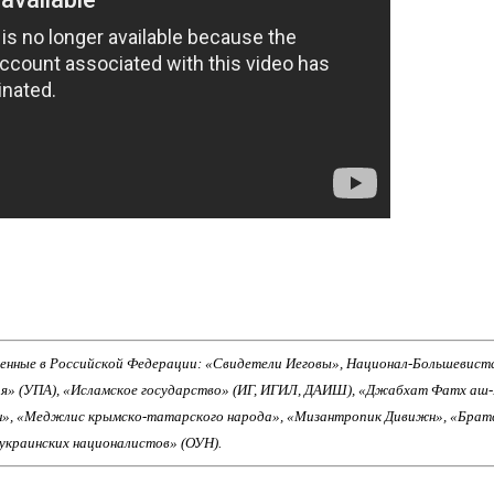
енные в Российской Федерации: «Свидетели Иеговы», Национал-Большевист
ия» (УПА), «Исламское государство» (ИГ, ИГИЛ, ДАИШ), «Джабхат Фатх аш
н», «Меджлис крымско-татарского народа», «Мизантропик Дивижн», «Брат
 украинских националистов» (ОУН).