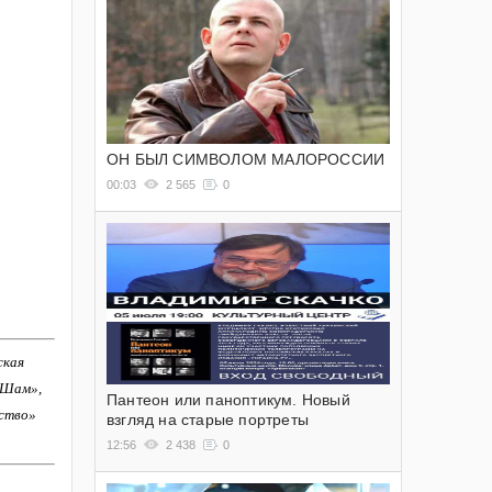
ОН БЫЛ СИМВОЛОМ МАЛОРОССИИ
00:03
2 565
0
ская
-Шам»,
Пантеон или паноптикум. Новый
ство»
взгляд на старые портреты
12:56
2 438
0