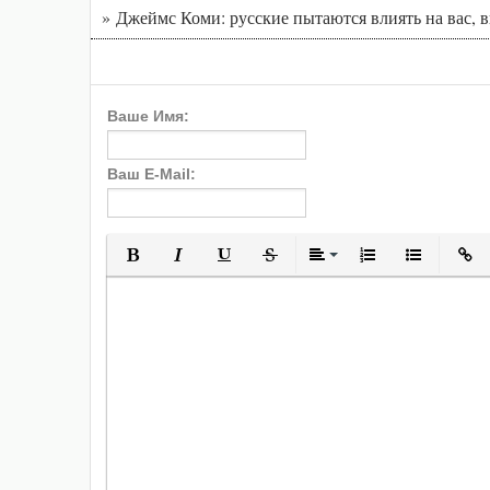
» Джеймс Коми: русские пытаются влиять на вас, 
Ваше Имя:
Ваш E-Mail:
Полужирный
Курсив
Подчеркнутый
Зачеркнутый
Выравнивани
Нумерованн
Марки