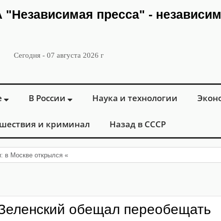
ИА "Независимая пресса" - независи
Сегодня - 07 августа 2026 г
е
В России
Наука и технологии
Экон
шествия и криминал
Назад в СССР
и: в Москве открылся «Городской центр флебологии» для лечения
 Зеленский обещал переобещать