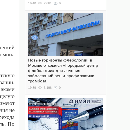
16:40
2 061
0
ческий
помнил
Новые горизонты флебологии: в
Москве открылся «Городской центр
флебологии» для лечения
стскую
заболеваний вен и профилактики
тромбоза
зации.
19:39
3 196
0
овками
 целую
 имеют
ния не
рехода
ль.
По