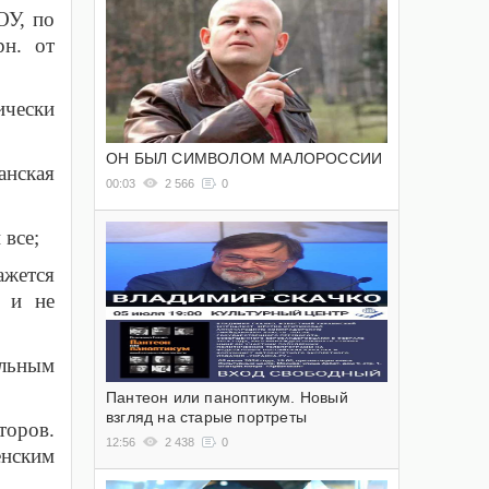
ОУ, по
рн. от
ически
ОН БЫЛ СИМВОЛОМ МАЛОРОССИИ
анская
00:03
2 566
0
 все;
ажется
н и не
альным
Пантеон или паноптикум. Новый
взгляд на старые портреты
торов.
12:56
2 438
0
енским