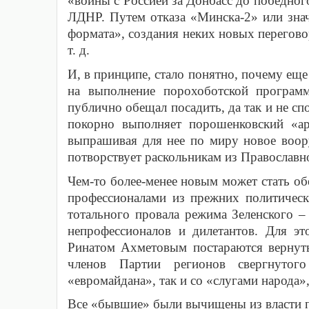
«войны с Россией за Донбасс до победног
ЛДНР. Путем отказа «Минска-2» или зна
формата», создания неких новых перего
т. д.
И, в принципе, стало понятно, почему еще
на выполнение порохоботской програм
публично обещал посадить, да так и не с
покорно выполняет порошенковский «ар
выпрашивая для нее по миру новое воор
потворствует раскольникам из Православ
Чем-то более-менее новым может стать об
профессионалами из прежних политическ
тотального провала режима Зеленского 
непрофессионалов и дилетантов. Для э
Ринатом Ахметовым постараются вернуть
членов Партии регионов свергнутог
«евромайдана», так и со «слугами народа»
Все «бывшие» были вычищены из власти п