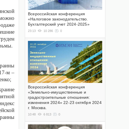
инской
Всероссийская конференция
 можно
«Налоговое законодательство.
родаже
Бухгалтерский учет 2024-2025»
нешние
23:13
10 286
0
труден
юрьмы.
краины
17-м –
енко;
Всероссийская конференция
краине
«Земельно-имущественные и
иятной
градостроительные отношения:
изменения 2024» 22-23 октября 2024
индекс
г. Москва.
ейской
10:48
6 813
0
раины