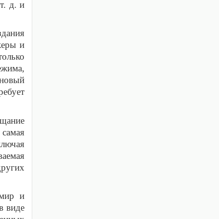
. д. и
здания
керы и
только
ежима,
новый
ребует
ещание
самая
ключая
ваемая
других
 мир и
в виде