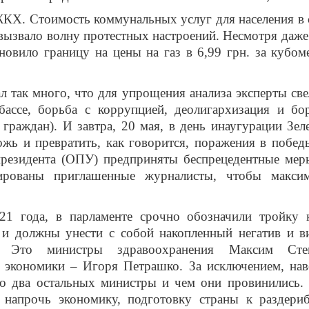
ЖКХ. Стоимость коммунальных услуг для населения в 
вызвало волну протестных настроений. Несмотря даже 
новило границу на цены на газ в 6,99 грн. за кубом
л так много, что для упрощения анализа эксперты све
ассе, борьба с коррупцией, деолигархизация и бо
раждан). И завтра, 20 мая, в день инаугурации Зел
ожь и превратить, как говорится, поражения в побед
президента (ОПУ) предприняты беспрецедентные мер
ированы приглашенные журналисты, чтобы макси
21 года, в парламенте срочно обозначили тройку 
 и должны унести с собой накопленный негатив и в
. Это министры здравоохранения Максим Степ
 экономики – Игоря Петрашко. За исключением, нав
то два остальных министры и чем они провинились.
 напрочь экономику, подготовку страны к раздери