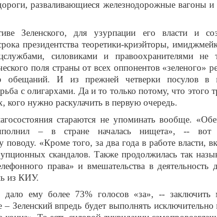
дороги, разваливающиеся железнодорожные вагоны и т
тиве Зеленского, для узурпации его власти и со
срока президентства теоретики-криэйторы, имиджмей
службами, силовиками и правоохранителями не 
еского поля страны от всех оппонентов «зеленого» р
р обещаний. И из прежней четверки посулов в 
ба с олигархами. Да и то только потому, что этого т
ех, кого нужно раскулачить в первую очередь.
агосостояния стараются не упоминать вообще. «Об
ыполнил – в стране началась нищета», -- вот 
 поводу. «Кроме того, за два года в работе власти, в
рупционных скандалов. Также продолжилась так назы
елефонного права» и вмешательства в деятельность 
ль из КИУ.
е дало ему более 73% голосов «за», -- заключить
 – Зеленский впредь будет выполнять исключительно 