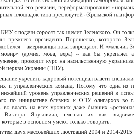
о конца». То есть силовой ликвидации самопровозгла
чительной его ревизии, переформатирования «норман
ворных площадок типа пресловутой «Крымской платфо
 КИУ с подачи соросят так щемит Зеленского. Он толка
мы прежнего президента Порошенко, которого Зел
подобился – американцы пока запрещают. И «мальчик З
мовир» (армия, мова, вера) -- как бы укрепляет 
ужение, проводит курс на насильственную украиниз
ной церкви Украины (ПЦУ).
ещание укрепить кадровый потенциал власти специали
их и управленческих команд. Потому что одна из 
– нижайший уровень управленческих решений в испо
того по инициативе близких к ОПУ олигархов во г
 во власть на всех уровнях даже бывших «региона
о Виктора Януковича, смешав их как выдвиже
, которые в основном умеют только говорить.
утем двух массовейших люстраций 2004 и 2014-2015 