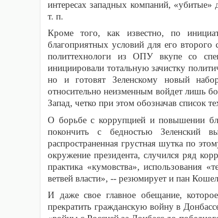
интересах западных компаний, «убитые» 
т. п.
Кроме того, как известно, по инициа
благоприятных условий для его второго 
политтехнологи из ОПУ вкупе со спец
инициировали тотальную зачистку политич
но и готовят Зеленскому новый набо
относительно неизменным войдет лишь борь
Запад, четко при этом обозначав список т
О борьбе с коррупцией и повышении бл
покончить с бедностью Зеленский в
распространенная грустная шутка по этому
окружение президента, случился ряд кор
практика «кумовства», использования «т
ветвей власти», -- резюмирует и пан Коше
И даже свое главное обещание, которо
прекратить гражданскую войну в Донбассе