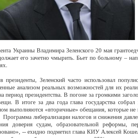
ента Украины Владимира Зеленского 20 мая грантоед
олжает его зачетно чмырить. Бьет по больному – на
ях.
в президенты, Зеленский часто использовал попули
ленные анализом реальных возможностей для их реали
на период президентства. В погоне за громкими загол
вещи. В итоге за два года глава государства собрал
ном выполняются «вторичные» обещания, которые не
. Программа либерализации налогов и снижения давле
ения доверия судам, образовательной реформы, пе
зовано», -- ехидно подметил глава КИУ Алексей Коше