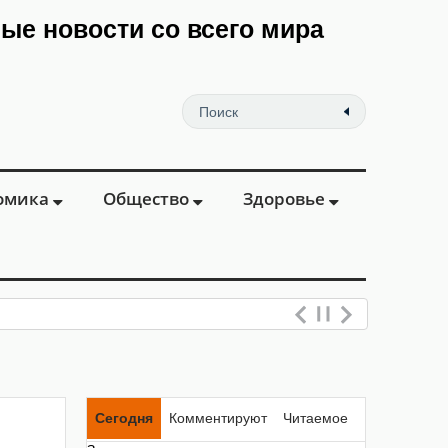
мые новости со всего мира
омика
Общество
Здоровье
Сегодня
Комментируют
Читаемое