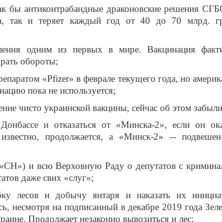
как бы антиконтрабандные драконовские решения СГБ
а, так и теряет каждый год от 40 до 70 млрд. г
еления одним из первых в мире. Вакцинация факт
ирать обороты;
репаратом «Pfizer» в феврале текущего года, но америк
инацию пока не используется;
ние чисто украинской вакцины, сейчас об этом забыли
Донбассе и отказаться от «Минска-2», если он ок
известно, продолжается, а «Минск-2» -- подвеше
 («СН») и всю Верховную Раду о депутатов с кримин
атов даже свих «слуг»;
бку лесов и добычу янтаря и наказать их инициа
сь, несмотря на подписанный в декабре 2019 года Зел
раине. Продолжает незаконно вывозиться и лес;