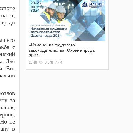
сезоне
на то,
етр до
ли его
«Изменения трудового
рьба с
законодательства. Охрана труда
енский
2024»
ы. Для
13:48
3 678
0
ы. Во-
мально
козлов
ину за
анов,
ерное,
 Но не
бану в