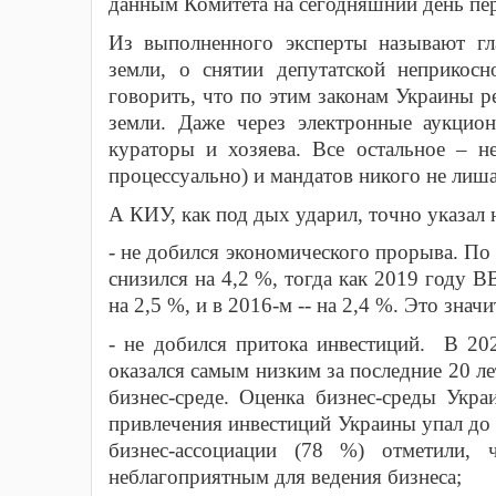
данным Комитета на сегодняшний день п
Из выполненного эксперты называют гл
земли, о снятии депутатской неприкос
говорить, что по этим законам Украины р
земли. Даже через электронные аукцио
кураторы и хозяева. Все остальное – н
процессуально) и мандатов никого не лиш
А КИУ, как под дых ударил, точно указа
- не добился экономического прорыва. 
снизился на 4,2 %, тогда как 2019 году В
на 2,5 %, и в 2016-м -- на 2,4 %. Это зн
- не добился притока инвестиций. В 20
оказался самым низким за последние 20 ле
бизнес-среде. Оценка бизнес-среды Укр
привлечения инвестиций Украины упал до 
бизнес-ассоциации (78 %) отметили,
неблагоприятным для ведения бизнеса;