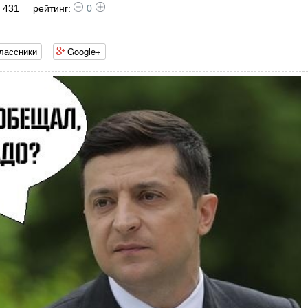
 431
рейтинг:
0
лассники
Google+