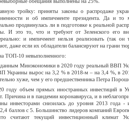
еревыборные обещания выполнены на 25%.
авную тройку: приняты законы о распродаже укра
новенности и об импичменте президента. Да и то
еально продвинулась ли в подготовке к реальной расп
ны. И это то, что и требуют от Зеленского его в
ереально: и импичмент нельзя реализовать (так он 
ают, даже если их обладатели балансируют на грани т
л на ТОП-10 невыполненного:
По данным Минэкономики в 2020 году реальный ВВП У
ВП Украины вырос на 3,2 % в 2018-м – на 3,4 %, в 20
ачительно хуже, чем у его предшественника Петра Порош
20 году объем прямых иностранных инвестиций в У
т. Причина и в пандемии коронавируса, и в неблагопр
аины инвесторами снизилась до уровня 2013 года - 
2,4 баллов с 5. Большинство лидеров компаний Европ
 что считают текущий инвестиционный климат Ук