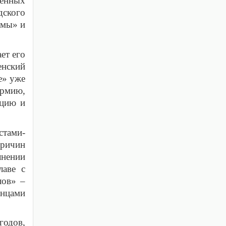
шенных
дского
рмы» и
ет его
енский
е» уже
армию,
ацию и
стами-
причин
лнении
лаве с
лов» –
нцами
годов,