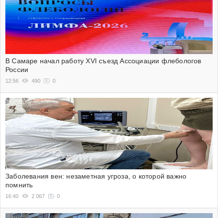
В Самаре начал работу XVI съезд Ассоциации флебологов
России
12:56
490
0
Заболевания вен: незаметная угроза, о которой важно
помнить
16:40
2 067
0