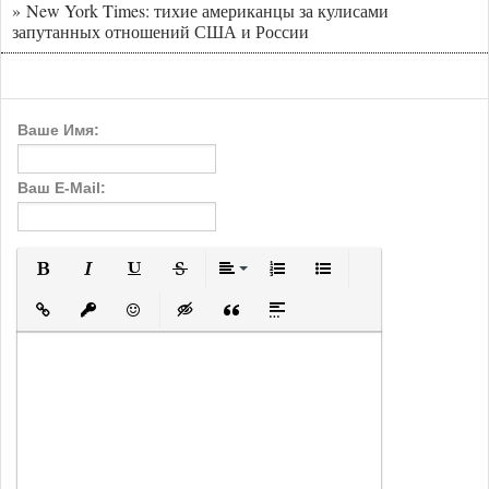
» New York Times: тихие американцы за кулисами
запутанных отношений США и России
Ваше Имя:
Ваш E-Mail:
Полужирный
Курсив
Подчеркнутый
Зачеркнутый
Выравнивание
Нумерованный список
Маркированный с
Вставить ссылку
Вставить защищенную ссылку
Вставить смайлик
Вставка скрытого текста
Вставка цитаты
Вставка спойлера