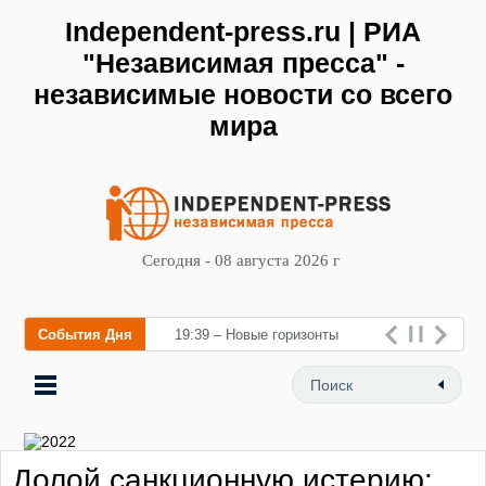
Independent-press.ru | РИА
"Независимая пресса" -
независимые новости со всего
мира
Сегодня - 08 августа 2026 г
События Дня
19:39 – Новые горизонты
флебологии: в Москве
открылся «Городской центр
флебологи
Долой санкционную истерию: