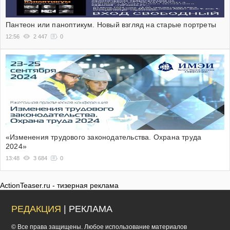
Пантеон или паноптикум. Новый взгляд на старые портреты
12:56
2 447
0
«Изменения трудового законодательства. Охрана труда
2024»
13:48
3 684
0
ActionTeaser.ru - тизерная реклама
РЕДАКЦИЯ
| РЕКЛАМА
© Все права защищены. Любое использование материалов