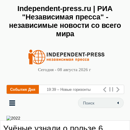
Independent-press.ru | РИА
"Независимая пресса" -
независимые новости со всего
мира
Сегодня - 08 августа 2026 г
События Дня
19:39 – Новые горизонты
флебологии: в Москве
открылся «Городской центр
флебологии» для
Учёные узнали о пользе 6