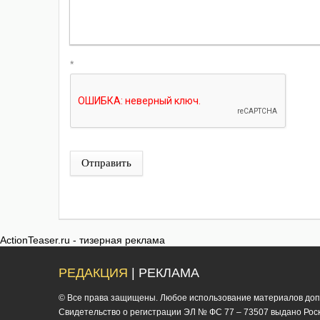
*
Отправить
ActionTeaser.ru - тизерная реклама
РЕДАКЦИЯ
| РЕКЛАМА
© Все права защищены. Любое использование материалов допус
Cвидетельство о регистрации ЭЛ № ФС 77 – 73507 выдано Роско