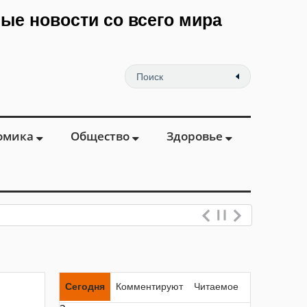
мые новости со всего мира
омика
Общество
Здоровье
Сегодня
Комментируют
Читаемое