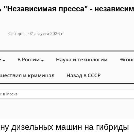
ИА "Независимая пресса" - независи
Сегодня - 07 августа 2026 г
е
В России
Наука и технологии
Экон
шествия и криминал
Назад в СССР
: в Москве открылся «Городск
ену дизельных машин на гибриды