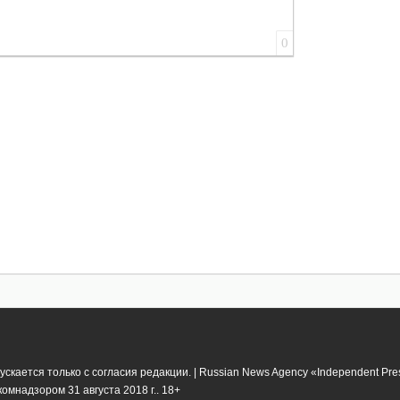
0
кается только с согласия редакции. | Russian News Agency «Independent Pr
мнадзором 31 августа 2018 г.. 18+