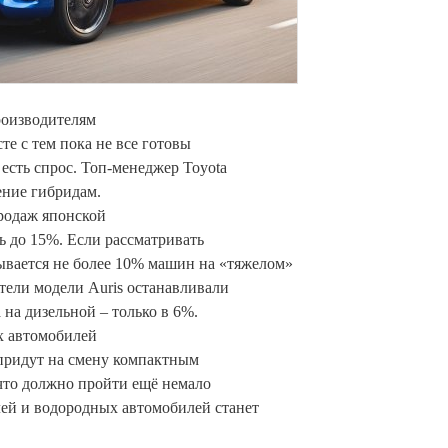
роизводителям
те с тем пока не все готовы
есть спрос. Топ-менеджер Toyota
ение гибридам.
родаж японской
ь до 15%. Если рассматривать
тывается не более 10% машин на «тяжелом»
тели модели Auris останавливали
на дизельной – только в 6%.
ых автомобилей
 придут на смену компактным
что должно пройти ещё немало
лей и водородных автомобилей станет