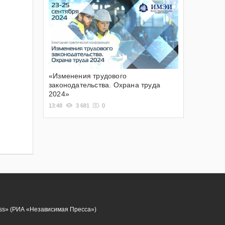
«Изменения трудового
законодательства. Охрана труда
2024»
13:48
3 681
0
ess» (РИА «Независимая Пресса»)