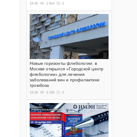
16:40
2 064
0
Новые горизонты флебологии: в
Москве открылся «Городской центр
флебологии» для лечения
заболеваний вен и профилактики
тромбоза
19:39
3 199
0