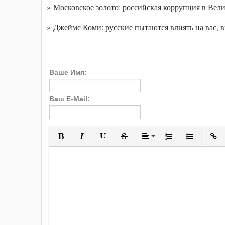
» Московское золото: российская коррупция в Вел
» Джеймс Коми: русские пытаются влиять на вас, 
Ваше Имя:
Ваш E-Mail:
Полужирный
Курсив
Подчеркнутый
Зачеркнутый
Выравнивани
Нумерованн
Марки