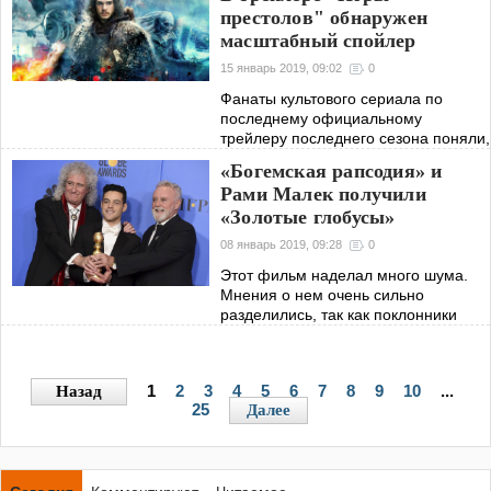
престолов" обнаружен
3,4 миллиарда
масштабный спойлер
15 январь 2019, 09:02
0
Фанаты культового сериала по
последнему официальному
трейлеру последнего сезона поняли,
каков примерно должен быть финал.
«Богемская рапсодия» и
Рами Малек получили
«Золотые глобусы»
08 январь 2019, 09:28
0
Этот фильм наделал много шума.
Мнения о нем очень сильно
разделились, так как поклонники
творчества группы «Queen” говорят
о том, что фильм получился сырым
и неправдоподобным, сумбурным.
1
2
3
4
5
6
7
8
9
10
...
Назад
25
Далее