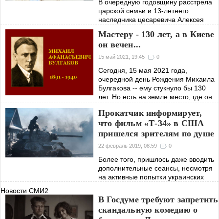
В очередную годовщину расстрела
царской семьи и 13-летнего
наследника цесаревича Алексея
Николаевича в Екатеринбурге 17
Мастеру - 130 лет, а в Киеве
июля уже мало кто вспоминает, что
он вечен...
среди тех немногих простых людей,
которые,
15 май 2021, 19:45
0
Сегодня, 15 мая 2021 года,
очередной день Рождения Михаила
Булгакова -- ему стукнуло бы 130
лет. Но есть на земле место, где он
точно вечен. Это Киев! Он там
Прокатчик информирует,
родился, там его душа и дух. Там
что фильм «Т-34» в США
его
пришелся зрителям по душе
22 февраль 2019, 08:59
0
Более того, пришлось даже вводить
дополнительные сеансы, несмотря
на активные попытки украинских
дипломатов этому помешать.
Новости СМИ2
Отмечается, что в некоторых
В Госдуме требуют запретить
регионах билеты были распроданы
скандальную комедию о
очень быстро.