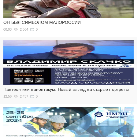
ОН БЫЛ СИМВОЛОМ МАЛОРОССИИ
00:03
2 564
0
Пантеон или паноптикум. Новый взгляд на старые портреты
12:56
2 437
0