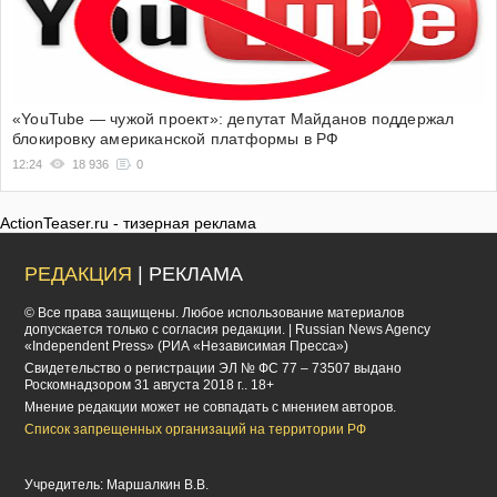
«YouTube — чужой проект»: депутат Майданов поддержал
блокировку американской платформы в РФ
12:24
18 936
0
ActionTeaser.ru - тизерная реклама
РЕДАКЦИЯ
| РЕКЛАМА
© Все права защищены. Любое использование материалов
допускается только с согласия редакции. | Russian News Agency
«Independent Press» (РИА «Независимая Пресса»)
Cвидетельство о регистрации ЭЛ № ФС 77 – 73507 выдано
Роскомнадзором 31 августа 2018 г.. 18+
Мнение редакции может не совпадать с мнением авторов.
Список запрещенных организаций на территории РФ
Учредитель: Маршалкин В.В.