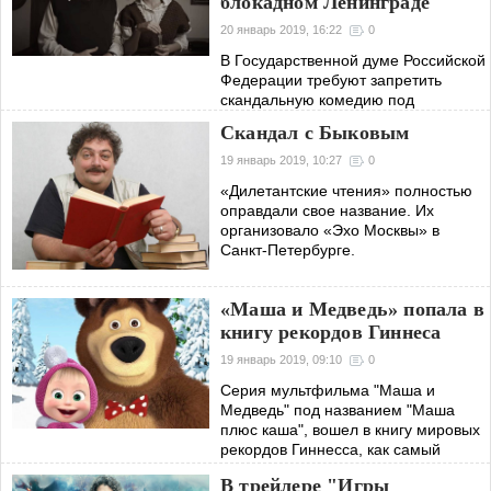
блокадном Ленинграде
20 январь 2019, 16:22
0
В Государственной думе Российской
Федерации требуют запретить
скандальную комедию под
названием «Праздник», сюжет
Скандал с Быковым
которой описывает события жизни
блокадного Ленинграда.
19 январь 2019, 10:27
0
«Дилетантские чтения» полностью
оправдали свое название. Их
организовало «Эхо Москвы» в
Санкт-Петербурге.
«Маша и Медведь» попала в
книгу рекордов Гиннеса
19 январь 2019, 09:10
0
Серия мультфильма "Маша и
Медведь" под названием "Маша
плюс каша", вошел в книгу мировых
рекордов Гиннесса, как самый
просматриваемый анимационный
В трейлере "Игры
ролик на YouTube, набравший более