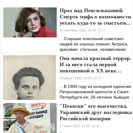
Прах над Пенсильванией.
Смерть мифа о возможности
уехать куда-то за счастьем...
15 сентябрь 2022, 15:48
0
…Старшие поколения советских
людей ее хорошо помнят. Актриса,
красивая, стильная, независимая.
Смогла уехать в США в 70-е года
Она начала красный террор.
прошлого века, будучи русской. И
И за него стала первой
советской в том смысле, что
повешенной в ХХ веке…
достоянием
29 август 2022, 20:53
0
…В 1904 году из холодной одиночки
Петропавловской крепости в Санкт-
Петербурге ее, 26-летнюю бывшую
учительницу, ставшую
"Пекоски" его высочества.
революционеркой, отправили в
Украинский друг наследника
ссылку в Харьков. Под надзор
Российской империи
полиции. Видимо, в
17 июль 2022, 12:20
0