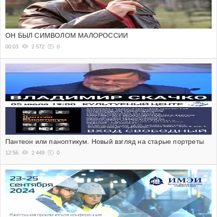
ОН БЫЛ СИМВОЛОМ МАЛОРОССИИ
00:03
2 572
0
Пантеон или паноптикум. Новый взгляд на старые портреты
12:56
2 449
0