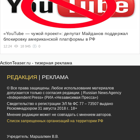
«YouTube — чужой проект»: депутат Майданов поддержал
блокировку американской платформы в РФ
12:24
18 945
0
ActionTeaser.ru - тизерная реклама
РЕДАКЦИЯ
| РЕКЛАМА
© Все права защищены. Любое использование материалов
допускается только с согласия редакции. | Russian News Agency
«Independent Press» (РИА «Независимая Пресса»)
Cвидетельство о регистрации ЭЛ № ФС 77 – 73507 выдано
Роскомнадзором 31 августа 2018 г.. 18+
Мнение редакции может не совпадать с мнением авторов.
Список запрещенных организаций на территории РФ
Учредитель: Маршалкин В.В.