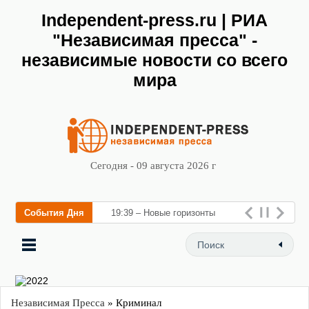
Independent-press.ru | РИА
"Независимая пресса" -
независимые новости со всего
мира
Сегодня - 09 августа 2026 г
События Дня
19:39 – Новые горизонты
флебологии: в Москве
открылся «Городской центр
флебологии» для лечения
заболев
Независимая Пресса
» Криминал