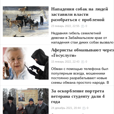
Нападения собак на людей
заставили власти
разобраться с проблемой
23 январь 2022, 22:55
0
Недавняя гибель семилетней
девочки в Забайкальском крае от
нападения стаи диких собак вызвало
беспокойство российских властей.
Аферисты обманывают через
Поручено подготовить изменения в
«Госуслуги»
законодательство РФ, чтобы в
дальнейшем
15 январь 2022, 22:43
0
Обман с помощью телефона был
популярным всегда, мошенники
постоянно разрабатывают новые
схемы обмана простого народа. В
этот раз они придумали еще одну
За оскорбление портрета
методику, для нее используется
ветерана студенту дали 4
сервис
года
24 декабрь 2021, 20:44
0