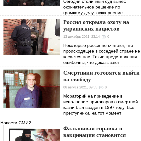
Сегодня столичный суд вынес
окончательное решение по
громкому делу: осквернение
студентом портрета ветерана войны.
Россия открыла охоту на
Наказание молодой человек получил
украинских нацистов
достаточно серьезное, хотя
прокурор изначально
13 декабрь 2021, 23:14
0
Некоторые россияне считают, что
происходящее в соседней стране не
касается нас. Такие представления
ошибочны, что доказывают
последние новости. Сотрудники ФСБ
Смертники готовятся выйти
за последние дни выявили и
на свободу
задержали 106
06 август 2021, 09:35
0
Мораторий на приведение в
исполнение приговоров о смертной
казни был введен в 1997 году. Все
преступники, на тот момент
приговоренные к высшей мере
Новости СМИ2
наказания (расстрелу), получили
Фальшивая справка о
взамен по 25 лет
вакцинации становится