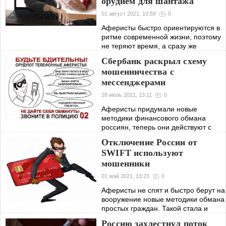
орудием для шантажа
01 август 2021, 10:59
0
Аферисты быстро ориентируются в
ритме современной жизни, поэтому
не теряют время, а сразу же
изобретают новые схемы обмана
Сбербанк раскрыл схему
или шантажа. Именно последним
мошенничества с
они успешно несколько аз
мессенджерами
воспользовались, пока
28 июль 2021, 13:11
0
Аферисты придумали новые
методики финансового обмана
россиян, теперь они действуют с
помощью мессенджеров. В
Отключение России от
приложениях приходят сообщения о
SWIFT используют
розыгрыше призов с деньгами,
мошенники
обещают вознаграждение в
01 май 2021, 13:23
0
Аферисты не спят и быстро берут на
вооружение новые методики обмана
простых граждан. Такой стала и
недавняя новость о возможности
Россию захлестнул поток