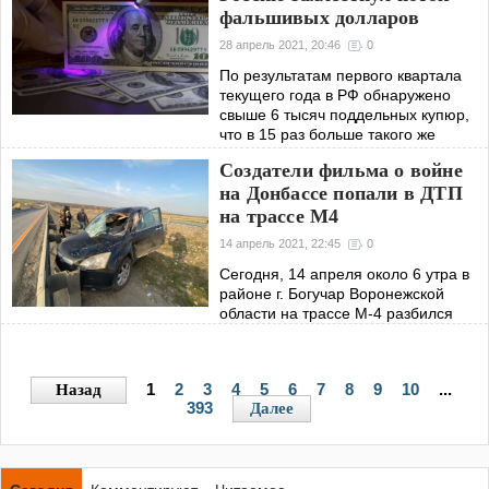
отключения нашей страны от
фальшивых долларов
системы международных расчетов
SWIFT.
28 апрель 2021, 20:46
0
По результатам первого квартала
текущего года в РФ обнаружено
свыше 6 тысяч поддельных купюр,
что в 15 раз больше такого же
периода в прошлом году.
Создатели фильма о войне
на Донбассе попали в ДТП
на трассе М4
14 апрель 2021, 22:45
0
Сегодня, 14 апреля около 6 утра в
районе г. Богучар Воронежской
области на трассе М-4 разбился
кроссовер «Honda CR - V », в
котором из Москвы в Луганск ехали
автор фильма «Ополченочка»:
1
2
3
4
5
6
7
8
9
10
...
Назад
Роман Разум,
393
Далее