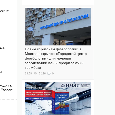
денту
рые
Новые горизонты флебологии: в
Москве открылся «Городской центр
флебологии» для лечения
заболеваний вен и профилактики
тромбоза
ы
19:39
3 196
0
ходят к
о Европе