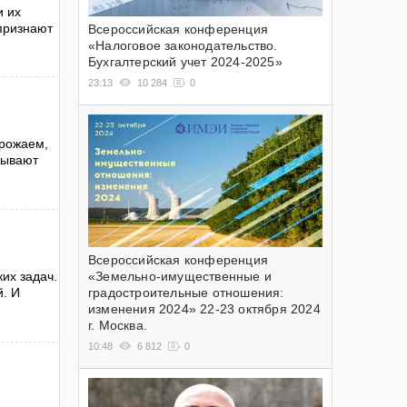
и их
 признают
Всероссийская конференция
«Налоговое законодательство.
Бухгалтерский учет 2024-2025»
23:13
10 284
0
урожаем,
зывают
Всероссийская конференция
«Земельно-имущественные и
их задач.
градостроительные отношения:
й. И
изменения 2024» 22-23 октября 2024
г. Москва.
10:48
6 812
0