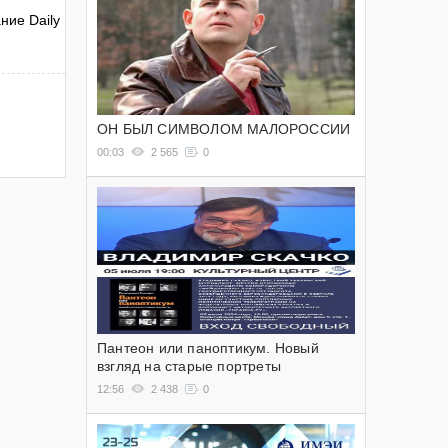
ние Daily
ОН БЫЛ СИМВОЛОМ МАЛОРОССИИ
00:03
2 565
0
Пантеон или паноптикум. Новый
взгляд на старые портреты
12:56
2 438
0