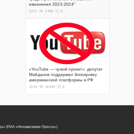
изменения 2023-2024"
13:17
9 405
0
«YouTube — чужой проект»: депутат
Майданов поддержал блокировку
американской платформы в РФ
12:24
18 939
0
ess» (РИА «Независимая Пресса»)