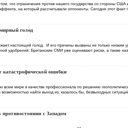
 том, что ограничения против нашего государства со стороны США 
 эффекта, на который рассчитывали оппоненты. Сегодня этот факт
емирный голод
ожает настоящий голод. И его причины вызваны не только низким 
ной удобрений. Британские СМИ уже оценивают риски, а также на
т катастрофической ошибки
во всем мире в качестве профессионала по решению геополитическ
 возможностью найти выход из, казалось бы, безвыходных ситуаци
в противостоянии с Западом