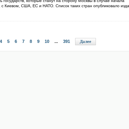
 государств, которые станут на сторону Москвы в случае начала
с Киевом, США, ЕС и НАТО. Список таких стран опубликовало изда
4
5
6
7
8
9
10
...
391
Далее