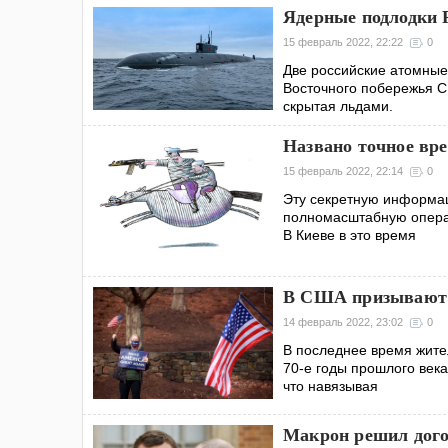
Ядерные подлодки 
15 февраль 2022, 22:22
0
Две российские атомные
Восточного побережья С
скрытая льдами.
Названо точное вр
15 февраль 2022, 22:14
0
Эту секретную информац
полномасштабную операц
В Киеве в это время
В США призывают 
14 февраль 2022, 23:02
0
В последнее время жит
70-е годы прошлого век
что навязывая
Макрон решил дого