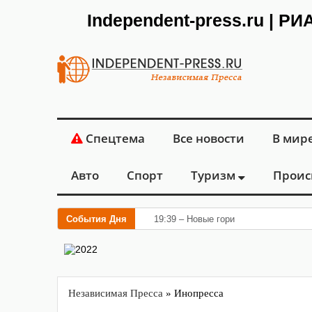
Independent-press.ru | Р
Спецтема
Все новости
В мир
Авто
Спорт
Туризм
Проис
События Дня
19:39 – Новые горизонты флебологии
Независимая Пресса
» Инопресса