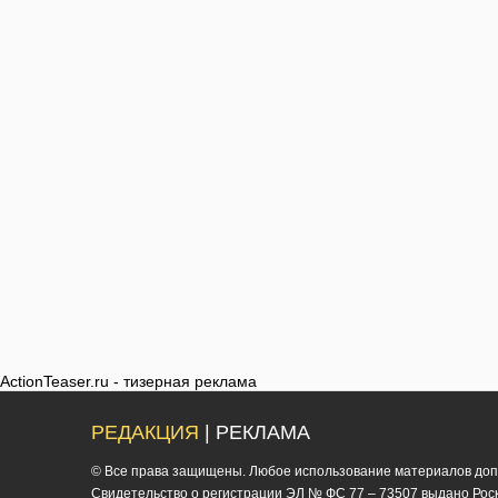
ActionTeaser.ru - тизерная реклама
РЕДАКЦИЯ
| РЕКЛАМА
© Все права защищены. Любое использование материалов допус
Cвидетельство о регистрации ЭЛ № ФС 77 – 73507 выдано Роско