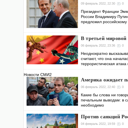
09 февраль 2022, 22:30
0
Президент Франции Эмма
России Владимиру Путин
предложил российскому
В третьей мировой
06 февраль 2022, 23:36
0
Неоднократно высказыва
считают, что она начала
террористическая атака 
Новости СМИ2
Америка ожидает па
06 февраль 2022, 22:40
0
Какие бы слова ни говор
печальным выводам: в сл
необходимо
Против санкций Ро
04 февраль 2022, 19:59
0