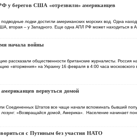
РФ у берегов США «отрезвили» американцев
 подводные лодки достигли американских морских вод. Одна наход
ША, вторая – у Западного. Еще одна АПЛ РФ может находиться в А
емя начала войны
ию рассказали общественности британские журналисты. Россия н
ию «вторжения» на Украину 16 февраля в 4:00 часа московского 
американцев вернуться домой
ели Соединенных Штатов все чаще начали вспоминать бывший поп
а лозунг: «Возвращайся домой, Америка». Население начинает пон
вориться с Путиным без участия НАТО