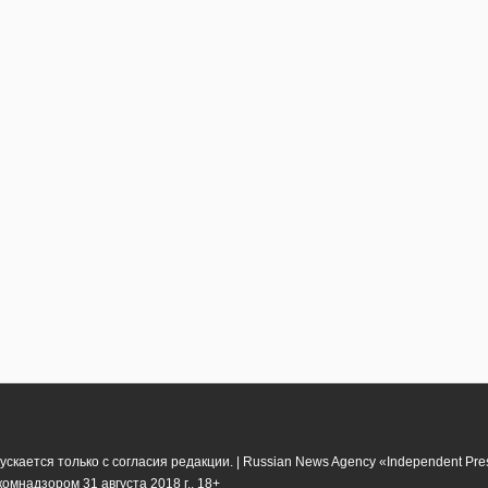
кается только с согласия редакции. | Russian News Agency «Independent Pr
мнадзором 31 августа 2018 г.. 18+