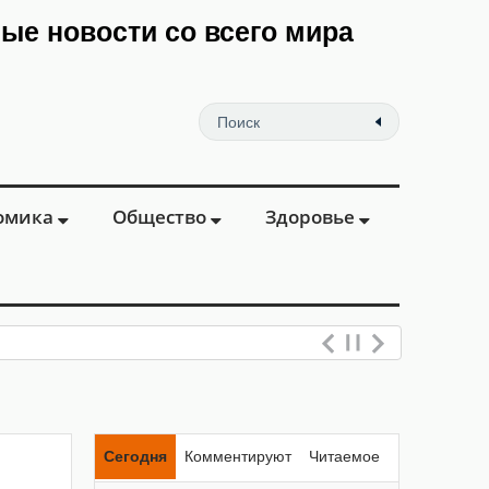
мые новости со всего мира
омика
Общество
Здоровье
Сегодня
Комментируют
Читаемое