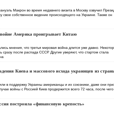
нуэль Макрон во время недавнего визита в Москву озвучил Прези
у свое собственное видение происходящего на Украине. Также он
 войне Америка проигрывает Китаю
лись мнения, что третья мировая война длится уже давно. Некото
сь сразу после распада СССР. Другие уверяют, что стартом стала
на
дения Киева и массового исхода украинцев из стран
или в поддержку Украины американцы и их союзники, даже они при
учае войны с Россией Киев продержится всего 72 часа, после чег
ссия построила «финансовую крепость»