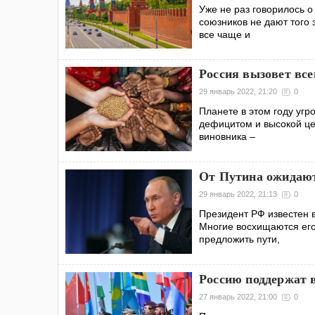
Уже не раз говорилось о
союзников не дают того
все чаще и
Россия вызовет вс
29 январь 2022, 21:20
0
Планете в этом году угр
дефицитом и высокой це
виновника –
От Путина ожидаю
29 январь 2022, 21:13
0
Президент РФ известен 
Многие восхищаются его
предложить пути,
Россию поддержат 
27 январь 2022, 21:00
0