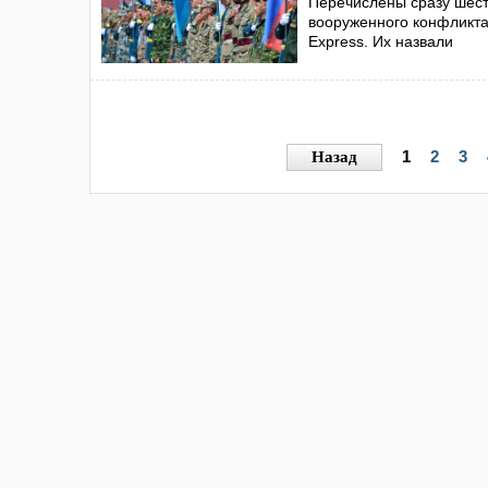
Перечислены сразу шесть
вооруженного конфликта 
Express. Их назвали
1
2
3
Назад