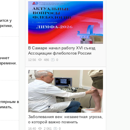
ится у
рктике,
В Самаре начал работу XVI съезд
Ассоциации флебологов России
ачнет
12:56
486
0
времени.
улярным в
имать,
Заболевания вен: незаметная угроза,
о которой важно помнить
16:40
2 061
0