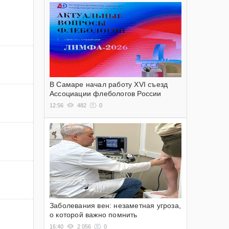
В Самаре начал работу XVI съезд
Ассоциации флебологов России
12:56
482
0
Заболевания вен: незаметная угроза,
о которой важно помнить
16:40
2 056
0