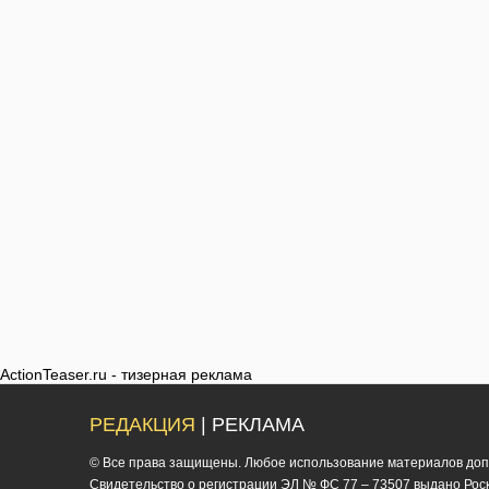
ActionTeaser.ru - тизерная реклама
РЕДАКЦИЯ
| РЕКЛАМА
© Все права защищены. Любое использование материалов допус
Cвидетельство о регистрации ЭЛ № ФС 77 – 73507 выдано Роско