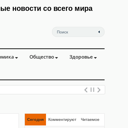
мые новости со всего мира
омика
Общество
Здоровье
Сегодня
Комментируют
Читаемое