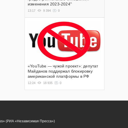
изменения 2023-2024"
13:17
9 394
0
«YouTube — чужой проект»: депутат
Майданов поддержал блокировку
американской платформы в РФ
12:24
18 935
0
ess» (РИА «Независимая Пресса»)