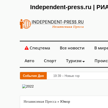
Independent-press.ru | Р
Спецтема
Все новости
В мир
Авто
Спорт
Туризм
Проис
События Дня
19:39 – Новые горизонты флебологии
Независимая Пресса
» Юмор