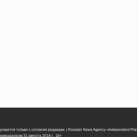
кается только с согласия редакции. | Russian News Agency «Independent Pr
мнадзором 31 августа 2018 г.. 18+