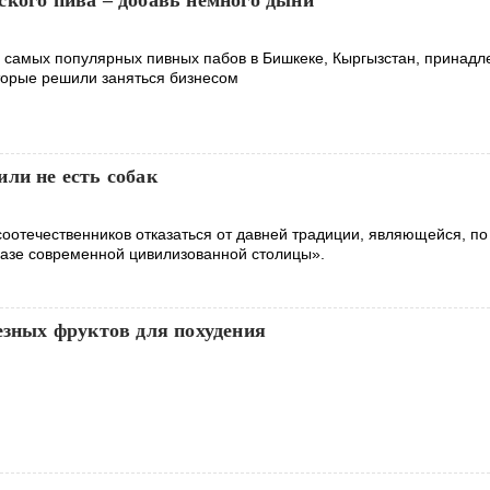
ского пива – добавь немного дыни
из самых популярных пивных пабов в Бишкеке, Кыргызстан, принадл
орые решили заняться бизнесом
ли не есть собак
оотечественников отказаться от давней традиции, являющейся, по
азе современной цивилизованной столицы».
езных фруктов для похудения