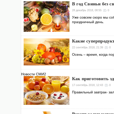
В год Свиньи без 
28 декабрь 2018, 08:55
0
Уже совсем скоро мы со
праздничный день.
Какие суперпродукт
22 сентябрь 2018, 21:39
0
Осень – время, когда п
Новости СМИ2
Как приготовить зд
17 сентябрь 2018, 12:43
0
Правильный завтрак- за