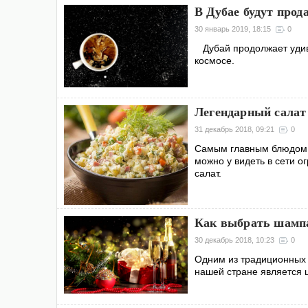
В Дубае будут прод
30 январь 2019, 18:15
0
Дубай продолжает удив
космосе.
Легендарный салат
31 декабрь 2018, 09:21
0
Самым главным блюдом н
можно у видеть в сети о
салат.
Как выбрать шампа
30 декабрь 2018, 10:23
0
Одним из традиционных 
нашей стране является