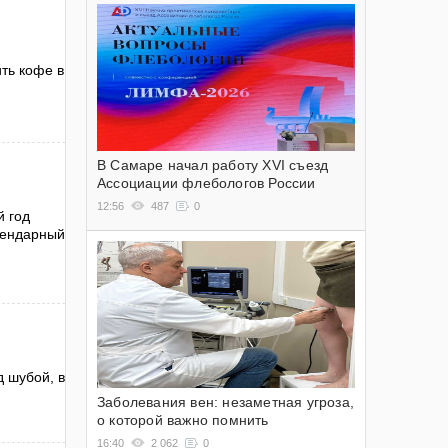
ть кофе в
В Самаре начал работу XVI съезд
Ассоциации флебологов России
12:56
487
0
й год
егендарный
д шубой, в
Заболевания вен: незаметная угроза,
о которой важно помнить
16:40
2 062
0