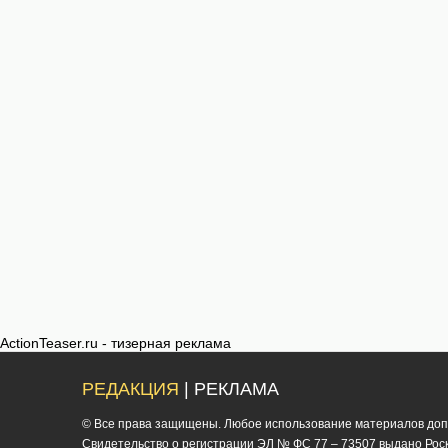
ActionTeaser.ru - тизерная реклама
РЕДАКЦИЯ
| РЕКЛАМА
© Все права защищены. Любое использование материалов допус
Cвидетельство о регистрации ЭЛ № ФС 77 – 73507 выдано Роско