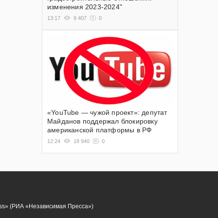
изменения 2023-2024"
13:17
9 407
0
«YouTube — чужой проект»: депутат
Майданов поддержал блокировку
американской платформы в РФ
12:24
18 940
0
ess» (РИА «Независимая Пресса»)