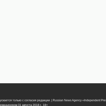
кается только с согласия редакции. | Russian News Agency «Independent Pr
мнадзором 31 августа 2018 г.. 18+