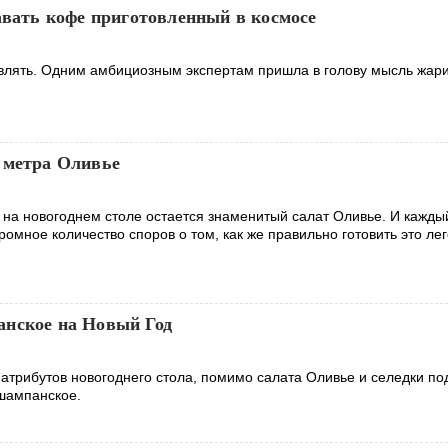
авать кофе приготовленный в космосе
лять. Одним амбициозным экспертам пришла в голову мысль жари
 метра Оливье
а новогоднем столе остается знаменитый салат Оливье. И кажды
громное количество споров о том, как же правильно готовить это л
нское на Новый Год
атрибутов новогоднего стола, помимо салата Оливье и селедки по
 шампанское.