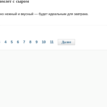
омлет с сыром
но нежный и вкусный — будет идеальным для завтрака.
3
4
5
6
7
8
9
10
11
Далее