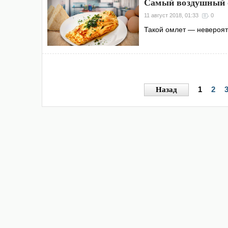
Самый воздушный 
11 август 2018, 01:33
0
Такой омлет — невероят
1
2
Назад