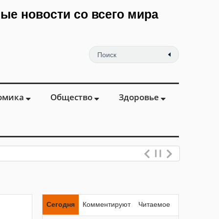
мые новости со всего мира
омика
Общество
Здоровье
Сегодня
Комментируют
Читаемое