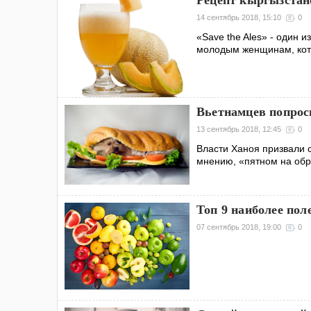
Рецепт кыргызстан
14 сентябрь 2018, 15:10
0
«Save the Ales» - один 
молодым женщинам, кот
Вьетнамцев попроси
13 сентябрь 2018, 12:45
0
Власти Ханоя призвали с
мнению, «пятном на обр
Топ 9 наиболее пол
07 сентябрь 2018, 19:00
0