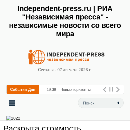
Independent-press.ru | РИА
"Независимая пресса" -
независимые новости со всего
мира
Сегодня - 07 августа 2026 г
События Дня
19:39 – Новые горизонты
флебологии: в Москве
открылся «Городской центр
флебологии» для лечения
Раскрыта стоимость
заболеваний вен и