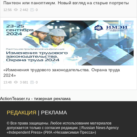
Пантеон или паноптикум. Новый взгляд на старые портреты
12:56
2 442
0
«Изменения трудового законодательства. Охрана труда
2024»
13:48
3 681
0
ActionTeaser.ru - тизерная реклама
РЕДАКЦИЯ
| РЕКЛАМА
© Все права защищены. Любое использование материалов
допускается только с согласия редакции. | Russian News Agency
«Independent Press» (РИА «Независимая Пресса»)