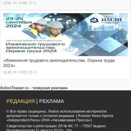
12:56
2 436
0
«Изменения трудового законодательства. Охрана труда
2024»
13:48
3 675
0
ActionTeaser.ru - тизерная реклама
РЕДАКЦИЯ
| РЕКЛАМА
© Все права защищены. Любое использование материалов
допускается только с согласия редакции. | Russian News Agency
«Independent Press» (РИА «Независимая Пресса»)
Cвидетельство о регистрации ЭЛ № ФС 77 – 73507 выдано
Роскомнадзором 31 августа 2018 г.. 18+