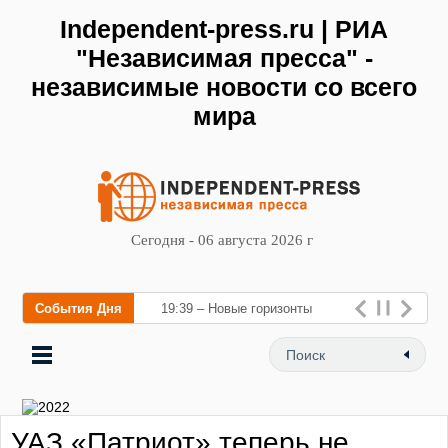
Independent-press.ru | РИА
"Независимая пресса" -
независимые новости со всего
мира
Сегодня - 06 августа 2026 г
События Дня
19:39 – Новые горизонты
флебологии: в Москве
открылся «Городской центр
флебологии» для лечения
УАЗ «Патриот» теперь не