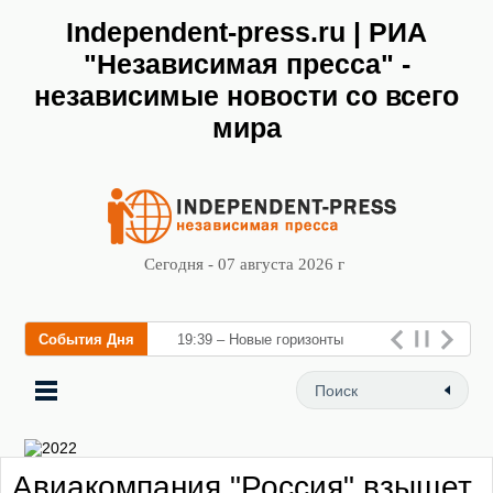
Independent-press.ru | РИА
"Независимая пресса" -
независимые новости со всего
мира
Сегодня - 07 августа 2026 г
События Дня
19:39 – Новые горизонты
флебологии: в Москве
открылся «Городской центр
флебологии» для ле
Авиакомпания "Россия" взыщет