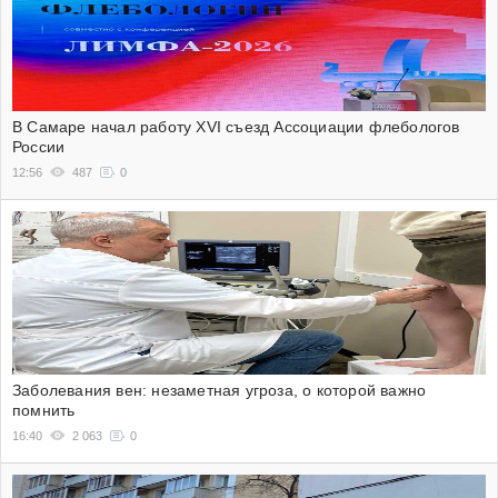
В Самаре начал работу XVI съезд Ассоциации флебологов
России
12:56
487
0
Заболевания вен: незаметная угроза, о которой важно
помнить
16:40
2 063
0