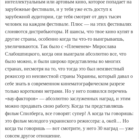
интеллектуальным или артовым кино, которое попадает на
зарубежные фестивали, и у тебя уже есть доступ к
зарубежной аудитории, где тебя смотрят от двух тысяч
человек на каждом фестивале. Плюс — на этих фестивалях
слоняются дистрибьюторы. И шансы, что твое кино купят в
другие страны, особенно когда ты что-то выигрываешь,
увеличиваются. Так было с «Племенем» Мирослава
Слабошпицкого, когда они выиграли абсолютно все, что
было можно, и были широко представлены во многих
странах, несмотря на то, что тогда это был неизвестный
режиссер из неизвестной страны Украины, который давал о
себе знать в современном кинематографическом разрезе
только короткими метрами. Но у него появился перечень
«вау-факторов» — абсолютно заслуженных наград, и этим
можно продавать свою работу. Когда ты представляешь
фильм Спилберга, все говорят: супер! А когда ты говоришь:
это фильм молодого украинского режиссера: а, окей… Но
когда ты говоришь — вот смотрите, у него 30 наград — уже
совсем другое отношение.