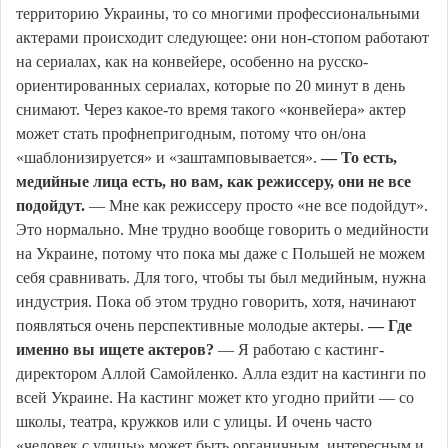
территорию Украины, то со многими профессиональными
актерами происходит следующее: они нон-стопом работают
на сериалах, как на конвейере, особенно на русско-
ориентированных сериалах, которые по 20 минут в день
снимают. Через какое-то время такого «конвейера» актер
может стать профнепригодным, потому что он/она
«шаблонизируется» и «заштамповывается».
— То есть,
медийные лица есть, но вам, как режиссеру, они не все
подойдут.
— Мне как режиссеру просто «не все подойдут».
Это нормально. Мне трудно вообще говорить о медийности
на Украине, потому что пока мы даже с Польшей не можем
себя сравнивать. Для того, чтобы ты был медийным, нужна
индустрия. Пока об этом трудно говорить, хотя, начинают
появляться очень перспективные молодые актеры.
— Где
именно вы ищете актеров?
— Я работаю с кастинг-
директором Аллой Самойленко. Алла ездит на кастинги по
всей Украине. На кастинг может кто угодно прийти — со
школы, театра, кружков или с улицы. И очень часто
«человек с улицы» может быть органичным, интересным и