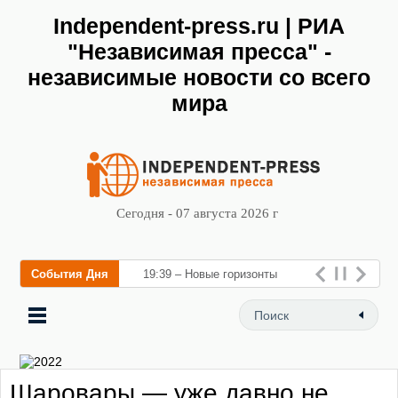
Independent-press.ru | РИА
"Независимая пресса" -
независимые новости со всего
мира
Сегодня - 07 августа 2026 г
События Дня
19:39 – Новые горизонты
флебологии: в Москве
открылся «Городской центр
флебологии» для лечения
Шаровары — уже давно не
заболеваний вен и