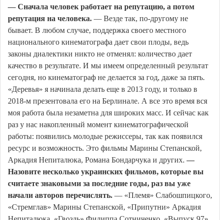
— Сначала человек работает на репутацию, а потом
репутация на человека.
— Везде так, по-другому не
бывает. В любом случае, поддержка своего местного
национального кинематографа дает свои плоды, ведь
законы диалектики никто не отменял: количество дает
качество в результате. И мы имеем определенный результат
сегодня, но кинематограф не делается за год, даже за пять.
«Деревья» я начинала делать еще в 2013 году, и только в
2018-м презентовала его на Берлинале. А все это время вся
моя работа была незаметна для широких масс. И сейчас как
раз у нас накопленный момент кинематографической
работы: появились молодые режиссеры, так как появился
ресурс и возможность. Это фильмы Марины Степанской,
Аркадия Непиталюка, Романа Бондарчука и других.
—
Назовите несколько украинских фильмов, которые вы
считаете знаковыми за последние годы, раз вы уже
начали авторов перечислять.
— «Племя» Слабошпицкого,
«Стремглав» Марины Степанской, «Припутни» Аркадия
Непиталюка, «Гвоздь» Филиппа Сотниченко, «Выпуск 97»