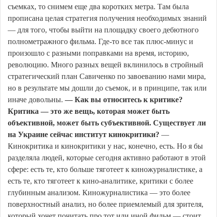
съемках, то снимем еще два коротких метра. Там была
прописана целая стратегия получения необходимых знаний
— для того, чтобы выйти на площадку своего дебютного
полнометражного фильма. Где-то все так плюс-минус и
произошло с разными поправками на время, историю,
революцию. Много разных вещей вклинилось в стройный
стратегический план Савиченко по завоеванию нами мира,
но в результате мы дошли до съемок, и в принципе, так или
иначе довольны.
— Как вы относитесь к критике?
Критика — это же вещь, которая может быть
объективной, может быть субъективной. Существует ли
на Украине сейчас институт кинокритики?
—
Кинокритика и кинокритики у нас, конечно, есть. Но я бы
разделяла людей, которые сегодня активно работают в этой
сфере: есть те, кто больше тяготеет к киножурналистике, а
есть те, кто тяготеет к кино-аналитике, критики с более
глубинным анализом. Киножурналистика — это более
поверхностный анализ, но более приемлемый для зрителя,
который хочет почитать про тот или иной фильм — стоит