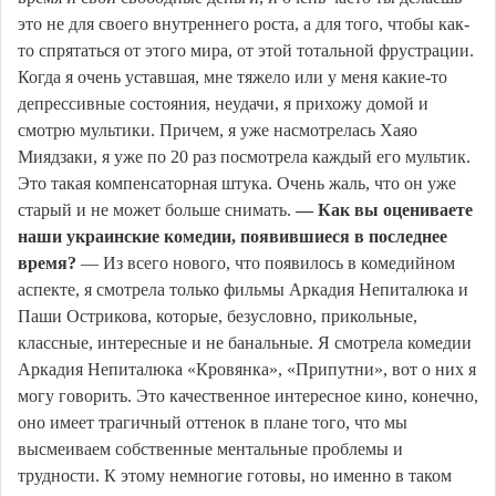
это не для своего внутреннего роста, а для того, чтобы как-
то спрятаться от этого мира, от этой тотальной фрустрации.
Когда я очень уставшая, мне тяжело или у меня какие-то
депрессивные состояния, неудачи, я прихожу домой и
смотрю мультики. Причем, я уже насмотрелась Хаяо
Миядзаки, я уже по 20 раз посмотрела каждый его мультик.
Это такая компенсаторная штука. Очень жаль, что он уже
старый и не может больше снимать.
— Как вы оцениваете
наши украинские комедии, появившиеся в последнее
время?
— Из всего нового, что появилось в комедийном
аспекте, я смотрела только фильмы Аркадия Непиталюка и
Паши Острикова, которые, безусловно, прикольные,
классные, интересные и не банальные. Я смотрела комедии
Аркадия Непиталюка «Кровянка», «Припутни», вот о них я
могу говорить. Это качественное интересное кино, конечно,
оно имеет трагичный оттенок в плане того, что мы
высмеиваем собственные ментальные проблемы и
трудности. К этому немногие готовы, но именно в таком