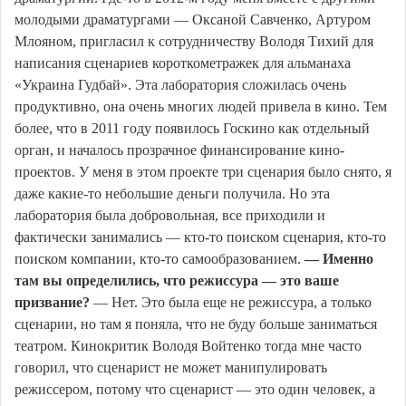
молодыми драматургами — Оксаной Савченко, Артуром
Млояном, пригласил к сотрудничеству Володя Тихий для
написания сценариев короткометражек для альманаха
«Украина Гудбай». Эта лаборатория сложилась очень
продуктивно, она очень многих людей привела в кино. Тем
более, что в 2011 году появилось Госкино как отдельный
орган, и началось прозрачное финансирование кино-
проектов. У меня в этом проекте три сценария было снято, я
даже какие-то небольшие деньги получила. Но эта
лаборатория была добровольная, все приходили и
фактически занимались — кто-то поиском сценария, кто-то
поиском компании, кто-то самообразованием.
— Именно
там вы определились, что режиссура — это ваше
призвание?
— Нет. Это была еще не режиссура, а только
сценарии, но там я поняла, что не буду больше заниматься
театром. Кинокритик Володя Войтенко тогда мне часто
говорил, что сценарист не может манипулировать
режиссером, потому что сценарист — это один человек, а