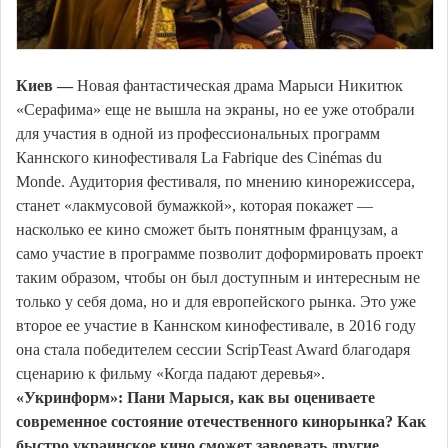
Киев —
Новая фантастическая драма Марыси Никитюк
«Серафима» еще не вышла на экраны, но ее уже отобрали
для участия в одной из профессиональных программ
Каннского кинофестиваля La Fabrique des Cinémas du
Monde. Аудитория фестиваля, по мнению кинорежиссера,
станет «лакмусовой бумажкой», которая покажет —
насколько ее кино сможет быть понятным французам, а
само участие в программе позволит доформировать проект
таким образом, чтобы он был доступным и интересным не
только у себя дома, но и для европейского рынка. Это уже
второе ее участие в Каннском кинофестивале, в 2016 году
она стала победителем сессии ScripTeast Award благодаря
сценарию к фильму «Когда падают деревья».
«Укринформ»: Пани Марыся, как вы оцениваете
современное состояние отечественного кинорынка? Как
быстро украинское кино сможет завоевать другие