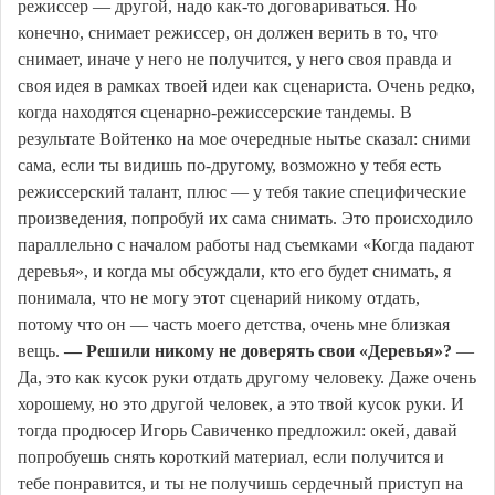
режиссер — другой, надо как-то договариваться. Но
конечно, снимает режиссер, он должен верить в то, что
снимает, иначе у него не получится, у него своя правда и
своя идея в рамках твоей идеи как сценариста. Очень редко,
когда находятся сценарно-режиссерские тандемы. В
результате Войтенко на мое очередные нытье сказал: сними
сама, если ты видишь по-другому, возможно у тебя есть
режиссерский талант, плюс — у тебя такие специфические
произведения, попробуй их сама снимать. Это происходило
параллельно с началом работы над съемками «Когда падают
деревья», и когда мы обсуждали, кто его будет снимать, я
понимала, что не могу этот сценарий никому отдать,
потому что он — часть моего детства, очень мне близкая
вещь.
— Решили никому не доверять свои «Деревья»?
—
Да, это как кусок руки отдать другому человеку. Даже очень
хорошему, но это другой человек, а это твой кусок руки. И
тогда продюсер Игорь Савиченко предложил: окей, давай
попробуешь снять короткий материал, если получится и
тебе понравится, и ты не получишь сердечный приступ на