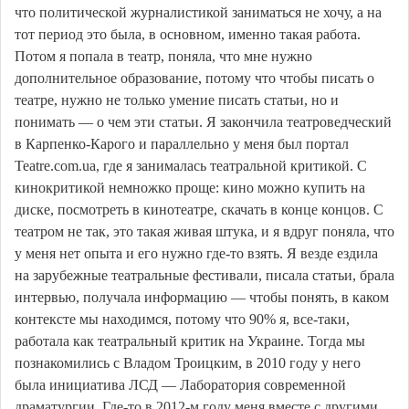
что политической журналистикой заниматься не хочу, а на
тот период это была, в основном, именно такая работа.
Потом я попала в театр, поняла, что мне нужно
дополнительное образование, потому что чтобы писать о
театре, нужно не только умение писать статьи, но и
понимать — о чем эти статьи. Я закончила театроведческий
в Карпенко-Карого и параллельно у меня был портал
Teatre.com.ua, где я занималась театральной критикой. С
кинокритикой немножко проще: кино можно купить на
диске, посмотреть в кинотеатре, скачать в конце концов. С
театром не так, это такая живая штука, и я вдруг поняла, что
у меня нет опыта и его нужно где-то взять. Я везде ездила
на зарубежные театральные фестивали, писала статьи, брала
интервью, получала информацию — чтобы понять, в каком
контексте мы находимся, потому что 90% я, все-таки,
работала как театральный критик на Украине. Тогда мы
познакомились с Владом Троицким, в 2010 году у него
была инициатива ЛСД — Лаборатория современной
драматургии. Где-то в 2012-м году меня вместе с другими