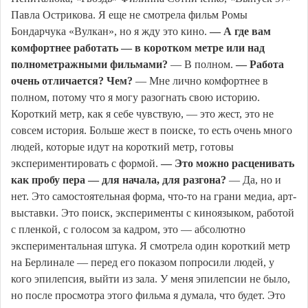
Павла Острикова. Я еще не смотрела фильм Ромы
Бондарчука «Вулкан», но я жду это кино.
— А где вам
комфортнее работать — в коротком метре или над
полнометражными фильмами?
— В полном.
— Работа
очень отличается? Чем?
— Мне лично комфортнее в
полном, потому что я могу разогнать свою историю.
Короткий метр, как я себе чувствую, — это жест, это не
совсем история. Больше жест в поиске, то есть очень много
людей, которые идут на короткий метр, готовы
экспериментировать с формой.
— Это можно расценивать
как пробу пера — для начала, для разгона?
— Да, но и
нет. Это самостоятельная форма, что-то на грани медиа, арт-
выставки. Это поиск, эксперименты с киноязыком, работой
с пленкой, с голосом за кадром, это — абсолютно
экспериментальная штука. Я смотрела один короткий метр
на Берлинале — перед его показом попросили людей, у
кого эпилепсия, выйти из зала. У меня эпилепсии не было,
но после просмотра этого фильма я думала, что будет. Это