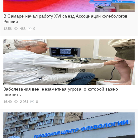
В Самаре начал работу XVI съезд Ассоциации флебологов
России
12:56
486
0
Заболевания вен: незаметная угроза, о которой важно
помнить
16:40
2 061
0