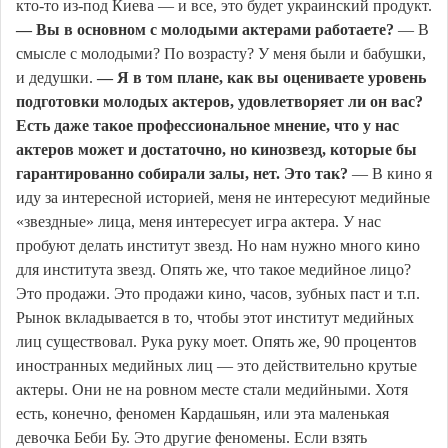
кто-то из-под Киева — и все, это будет украинский продукт.
— Вы в основном с молодыми актерами работаете?
— В
смысле с молодыми? По возрасту? У меня были и бабушки,
и дедушки.
— Я в том плане, как вы оцениваете уровень
подготовки молодых актеров, удовлетворяет ли он вас?
Есть даже такое профессиональное мнение, что у нас
актеров может и достаточно, но кинозвезд, которые бы
гарантированно собирали залы, нет. Это так?
— В кино я
иду за интересной историей, меня не интересуют медийные
«звездные» лица, меня интересует игра актера. У нас
пробуют делать институт звезд. Но нам нужно много кино
для института звезд. Опять же, что такое медийное лицо?
Это продажи. Это продажи кино, часов, зубных паст и т.п.
Рынок вкладывается в то, чтобы этот институт медийных
лиц существовал. Рука руку моет. Опять же, 90 процентов
иностранных медийных лиц — это действительно крутые
актеры. Они не на ровном месте стали медийными. Хотя
есть, конечно, феномен Кардашьян, или эта маленькая
девочка Беби Бу. Это другие феномены. Если взять