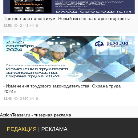
Пантеон или паноптикум. Новый взгляд на старые портреты
12:56
2 441
0
«Изменения трудового законодательства. Охрана труда
2024»
13:48
3 680
0
ActionTeaser.ru - тизерная реклама
РЕДАКЦИЯ
| РЕКЛАМА