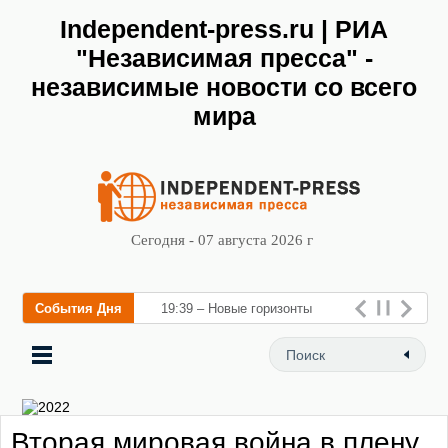
Independent-press.ru | РИА
"Независимая пресса" -
независимые новости со всего
мира
Сегодня - 07 августа 2026 г
События Дня
19:39 – Новые горизонты
флебологии: в Москве
открылся «Городской центр
флебологии» для лечения
Вторая мировая война в плену
заболеваний вен и