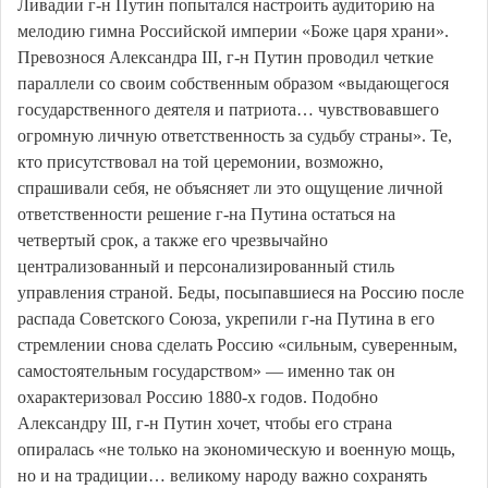
Ливадии г-н Путин попытался настроить аудиторию на
мелодию гимна Российской империи «Боже царя храни».
Превознося Александра III, г-н Путин проводил четкие
параллели со своим собственным образом «выдающегося
государственного деятеля и патриота… чувствовавшего
огромную личную ответственность за судьбу страны». Те,
кто присутствовал на той церемонии, возможно,
спрашивали себя, не объясняет ли это ощущение личной
ответственности решение г-на Путина остаться на
четвертый срок, а также его чрезвычайно
централизованный и персонализированный стиль
управления страной. Беды, посыпавшиеся на Россию после
распада Советского Союза, укрепили г-на Путина в его
стремлении снова сделать Россию «сильным, суверенным,
самостоятельным государством» — именно так он
охарактеризовал Россию 1880-х годов. Подобно
Александру III, г-н Путин хочет, чтобы его страна
опиралась «не только на экономическую и военную мощь,
но и на традиции… великому народу важно сохранять