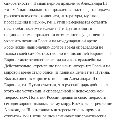
самобытность». Назвав период правления Александра III
«эпохой национального возрождения, настоящего подъема
русского искусства, живописи, литературы, музыки,
просвещения и науки», г-н Путин намеревается оставить
после себя такое же наследие. Г-н Путин видит в
национальном возрождении возможность существенно
укрепить позиции России на международной арене.
Российский национализм долгое время определялся не
только своей самобытностью, но и оппозицией Европе — в
Европе такое отношение всегда казалось враждебным.
Действительно, стремление повысить авторитет России на
мировой арене стало одной из главных целей г-на Путина.
Высоко оценив мирные отношения Александра III с
Европой, г-н Путин отметил, что русский царь добивался
этого «не уступками, а справедливой и непоколебимой
твердостью». Попытки России проявить свою твердость
сегодня хорошо знакомы всему миру. Восхваляя стремление
Александра III «отстаивать интересы страны прямо и
открыто», г-н Путин рационализирует дипломатические