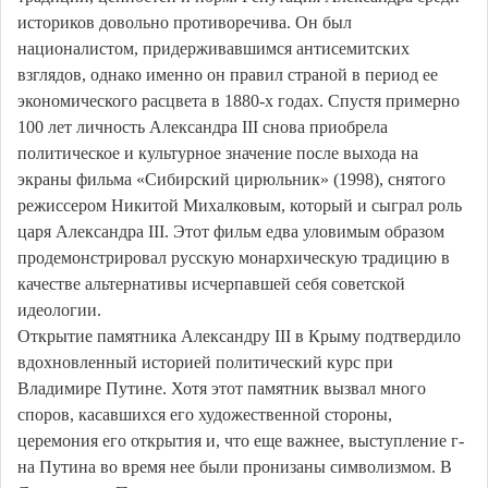
историков довольно противоречива. Он был
националистом, придерживавшимся антисемитских
взглядов, однако именно он правил страной в период ее
экономического расцвета в 1880-х годах. Спустя примерно
100 лет личность Александра III снова приобрела
политическое и культурное значение после выхода на
экраны фильма «Сибирский цирюльник» (1998), снятого
режиссером Никитой Михалковым, который и сыграл роль
царя Александра III. Этот фильм едва уловимым образом
продемонстрировал русскую монархическую традицию в
качестве альтернативы исчерпавшей себя советской
идеологии.
Открытие памятника Александру III в Крыму подтвердило
вдохновленный историей политический курс при
Владимире Путине. Хотя этот памятник вызвал много
споров, касавшихся его художественной стороны,
церемония его открытия и, что еще важнее, выступление г-
на Путина во время нее были пронизаны символизмом. В