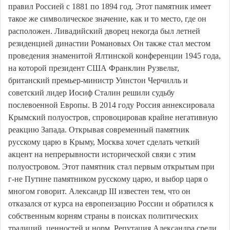
правил Россией с 1881 по 1894 год. Этот памятник имеет
такое же символическое значение, как и то место, где он
расположен. Ливадийский дворец некогда был летней
резиденцией династии Романовых Он также стал местом
проведения знаменитой Ялтинской конференции 1945 года,
на которой президент США Франклин Рузвельт,
британский премьер-министр Уинстон Черчилль и
советский лидер Иосиф Сталин решили судьбу
послевоенной Европы. В 2014 году Россия аннексировала
Крымский полуостров, спровоцировав крайне негативную
реакцию Запада. Открывая современный памятник
русскому царю в Крыму, Москва хочет сделать четкий
акцент на непрерывности исторической связи с этим
полуостровом. Этот памятник стал первым открытым при
г-не Путине памятником русскому царю, и выбор царя о
многом говорит. Александр III известен тем, что он
отказался от курса на европеизацию России и обратился к
собственным корням страны в поисках политических
традиций, ценностей и норм. Репутация Александра среди