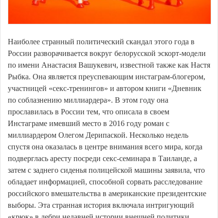
Наиболее странный политический скандал этого года в
России разворачивается вокруг белорусской эскорт-модели
по имени Анастасия Вашукевич, известной также как Настя
Рыбка. Она является преуспевающим инстаграм-блогером,
участницей «секс-тренингов» и автором книги «Дневник
по соблазнению миллиардера». В этом году она
прославилась в России тем, что описала в своем
Инстаграме имевший место в 2016 году роман с
миллиардером Олегом Дерипаской. Несколько недель
спустя она оказалась в центре внимания всего мира, когда
подверглась аресту посреди секс-семинара в Таиланде, а
затем с заднего сиденья полицейской машины заявила, что
обладает информацией, способной сорвать расследование
российского вмешательства в американские президентские
выборы. Эта странная история включала интригующий
«крюк» в дебри недавней истории внешней политики