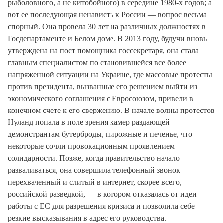
рыболовного, а не китобойного) в середине 1980-х годов; а
вот ее последующая ненависть к России — вопрос весьма
спорный. Она провела 30 лет на различных должностях в
Госдепартаменте и Белом доме. В 2013 году, будучи вновь
утверждена на пост помощника госсекретаря, она стала
главным специалистом по становившейся все более
напряженной ситуации на Украине, где массовые протесты
против президента, вызванные его решением выйти из
экономического соглашения с Евросоюзом, привели в
конечном счете к его свержению. В начале волны протестов
Нуланд попала в поле зрения камер раздающей
демонстрантам бутерброды, пирожные и печенье, что
некоторые сочли провокационным проявлением
солидарности. Позже, когда правительство начало
разваливаться, она совершила телефонный звонок —
перехваченный и слитый в интернет, скорее всего,
российской разведкой, — в котором отказалась от идеи
работы с ЕС для разрешения кризиса и позволила себе
резкие высказывания в адрес его руководства.