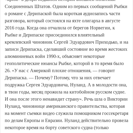
Соединенных Штатов. Одним из первых сообщений Рыбки
о романе с Дерипаской была короткая аудиозапись части
разговора, который состоялся на яхте олигарха в августе
2016 года. Когда она отчалила от берегов Норвегии, к
Рыбке и Дерипаске присоединился влиятельный
кремлевский чиновник Сергей Эдуардович Приходько, и на
записи Дерипаска, сделавший состояние во время жестоких
алюминиевых войн 1990-х, объясняет некоторые
геополитические нюансы Рыбке, которой в то время было
26. «У нас с Америкой плохие отношения, — говорит
Дерипаска. — Почему? Потому, что за них отвечает
подружка Сергея Эдуардовича, Нуланд. А в молодости она,
в твои годы, месяц прожила на китобойном русском судне.
И она после этого ненавидит страну». Речь шла о Виктории
Нуланд, чиновнице американского правительства, которая
на момент съемки видео служила помощником госсекретаря
по делам Европы и Евразии. Нуланд действительно провела
некоторое время на борту советского судна (только