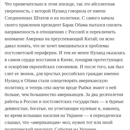
Что примечательно в этом эпизоде, так это абсолютная
уверенность, с которой Нуланд говорила от имени
Соединенных Штатов и их политики. С самого начала
своего правления президент Барак Обама пытался снизить
напряженность в отношениях с Россией и переключить
внимание Америки на преуспевающий Китай; он ясно
давал понять, что не хочет вмешиваться в проблемы
постсоветской периферии. И тем не менее Нуланд оказалась
в самом сердце восстания в Киеве, поощряя протестующих
и оскорбляя европейских союзников. И после того, как был
слит ее звонок, для простых российских граждан именно
Нуланд и Обама стали олицетворять американскую
политику, и теперь секс-коучи вроде Рыбки знают о ней
больше, чем большинство американцев. За два десятилетия
работы в России и постсоветских государствах — в бурные
девяностые, богатые, но угнетающие нулевые и, наконец,
во время вспышки насилия на Украине — я периодически
слышал, что «американцам» мол, нужен тот или иной
политический результат. События на Украине