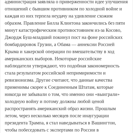
администрация заявляла о приверженности идее улучшения
отношений с бывшим противником по холодной войне и
каждая из них терпела неудачу на удивление схожим
образом. Правление Билла Клинтона закончились без пяти
минут катастрофическим противостоянием из-за Косово,
Джордж Буш-младший покинул пост на фоне российских
бомбардировок Грузии, а Обама — аннексии Россией
Крыма и хакерской операции по вмешательству в ход
американских выборов. Некоторые российские
наблюдатели утверждают, что подобная закономерность
стала результатом российской непримиримости и
ревизионизма. Другие считают, что данные качества
применимы скорее к Соединенным Штатам, которые
никогда не забывали о том, что именно они «выиграли»
холодную войну и потому должны любой ценой
распространять американский образ жизни. Прошлым
летом, через несколько месяцев после инаугурации
президента Трампа, я стал наведываться в Вашингтон,
чтобы побеседовать с экспертами по России в