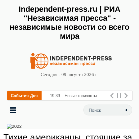
Independent-press.ru | РИА
"Независимая пресса" -
независимые новости со всего
мира
Сегодня - 09 августа 2026 г
События Дня
19:39 – Новые горизонты
флебологии: в Москве
открылся «Городской центр
флебологии» для лечения
Тихие американцы, стоящие за
заболеваний вен и