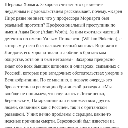
Шерлока Холмса. Захарова считает это сравнение
неудачным и с удовольствием рассказывает, почему. «Карен
Пирс разве не знает, что у профессора Мориарти был
реальный прототип? Профессиональный преступник по
имени Адам Ворт (Adam Worth). За ним охотился частный
детектив по имени Уильям Пинкертон (William Pinkerton), с
которым у него был налажен тесный контакт. Ворт жил в
Лондоне, его хорошо знали и любили в британском
обществе, хотя он и был негодяем». Захарова прекрасно
знает обо всех бывших шпионах и олигархах, связанных с
Россией, которые при загадочных обстоятельствах умерли в
Великобритании. По ее мнению, в первую очередь это
бросает тень на репутацию британской разведки. «Мы
вообще не понимаем, что случилось с Литвиненко,
Березовским, Патаркацишвили и множеством других
людей, связанных как с Россией, так и с британской
разведкой. У них вечно проблемы с сердцем, какие-то
неясные причины смерти. Березовский был известен на
весь мир, но по-прежнему непонятно, что с ним случилось.