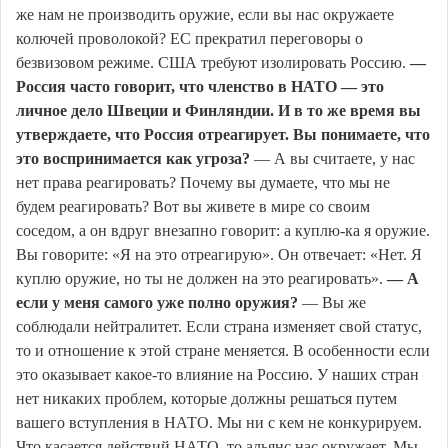
же нам не производить оружие, если вы нас окружаете
колючей проволокой? ЕС прекратил переговоры о
безвизовом режиме. США требуют изолировать Россию.
—
Россия часто говорит, что членство в НАТО — это
личное дело Швеции и Финляндии. И в то же время вы
утверждаете, что Россия отреагирует. Вы понимаете, что
это воспринимается как угроза?
— А вы считаете, у нас
нет права реагировать? Почему вы думаете, что мы не
будем реагировать? Вот вы живете в мире со своим
соседом, а он вдруг внезапно говорит: а куплю-ка я оружие.
Вы говорите: «Я на это отреагирую». Он отвечает: «Нет. Я
куплю оружие, но ты не должен на это реагировать».
— А
если у меня самого уже полно оружия?
— Вы же
соблюдали нейтралитет. Если страна изменяет свой статус,
то и отношение к этой стране меняется. В особенности если
это оказывает какое-то влияние на Россию. У наших стран
нет никаких проблем, которые должны решаться путем
вашего вступления в НАТО. Мы ни с кем не конкурируем.
Что касается действий НАТО, то альянс нас окружает. Мы