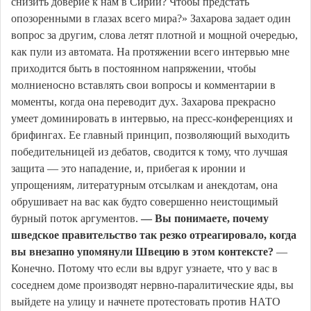
снизить доверие к нам в Сирии? Чтобы предстать
опозоренными в глазах всего мира?» Захарова задает один
вопрос за другим, слова летят плотной и мощной очередью,
как пули из автомата. На протяжении всего интервью мне
приходится быть в постоянном напряжении, чтобы
молниеносно вставлять свои вопросы и комментарии в
моменты, когда она переводит дух. Захарова прекрасно
умеет доминировать в интервью, на пресс-конференциях и
брифингах. Ее главный принцип, позволяющий выходить
победительницей из дебатов, сводится к тому, что лучшая
защита — это нападение, и, прибегая к иронии и
упрощениям, литературным отсылкам и анекдотам, она
обрушивает на вас как будто совершенно неистощимый
бурный поток аргументов.
— Вы понимаете, почему
шведское правительство так резко отреагировало, когда
вы внезапно упомянули Швецию в этом контексте?
—
Конечно. Потому что если вы вдруг узнаете, что у вас в
соседнем доме производят нервно-паралитические яды, вы
выйдете на улицу и начнете протестовать против НАТО