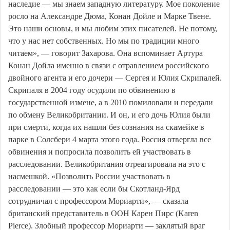
наследие — мы знаем западную литературу. Мое поколение
росло на Александре Дюма, Конан Дойле и Марке Твене.
Это наши основы, и мы любим этих писателей. Не потому,
что у нас нет собственных. Но мы по традиции много
читаем», — говорит Захарова. Она вспоминает Артура
Конан Дойла именно в связи с отравлением российского
двойного агента и его дочери — Сергея и Юлия Скрипалей.
Скрипаля в 2004 году осудили по обвинению в
государственной измене, а в 2010 помиловали и передали
по обмену Великобритании. И он, и его дочь Юлия были
при смерти, когда их нашли без сознания на скамейке в
парке в Солсбери 4 марта этого года. Россия отвергла все
обвинения и попросила позволить ей участвовать в
расследовании. Великобритания отреагировала на это с
насмешкой. «Позволить России участвовать в
расследовании — это как если бы Скотланд-Ярд
сотрудничал с профессором Мориарти», — сказала
британский представитель в ООН Карен Пирс (Karen
Pierce). Злобный профессор Мориарти — заклятый враг