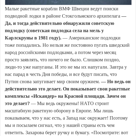
Малые ракетные корабли ВМФ Швеции ведут поиски
подводной лодки в районе Стокгольмского архипелага
—
Да, и тогда действительно обнаружили советскую
подлодку (советская подлодка села на мель у
Карлскруны в 1981 году).
— Американские подлодки
тоже попадались. Но нельзя же постоянно пугать шведский
народ российскими подлодками, а потом через месяц
просто заявлять, что ничего не было. Слишком поздно,
люди-то уже напуганы. И это не мы их напугали. Завтра у
нас парад в честь Дня победы, и все будут писать, что
Путин снова запугивает мир своим оружием.
— Но ведь он
действительно это делает. Он показывает свои ракетные
комплексы «Искандер» на Красной площади. Зачем он
это делает?
— Мы ведь окружены! НАТО строит
масштабную ракетную оборону в Европе. Мы лишь
показываем, что у нас есть, а Запад нас окружает! Поэтому
мы и посылаем сигнал, что у нашей страны есть чем
ответить. Захарова берет ручку и бумагу. «Посмотрите: вот