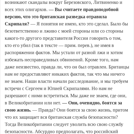
возникают скандалы вокруг Березовского, Литвиненко и
всех этих олигархов.
— Вы считаете правдоподобной
версию, что это британская разведка отравила
Скрипаля?
— Я понятия не имею, кто это сделал. Было бы
безответственно и лживо с моей стороны или со стороны
какого-то другого представителя России говорить о том,
кто его убил (так в тексте — прим. перев.), не имея в
распоряжении фактов. Мы устали от разной лжи и хотим
избежать несправедливых обвинений. Кроме того, нам
даже неизвестно, правда ли, что он был отравлен. Британцы
нам не предоставляют никаких фактов, так что мы ничего
не знаем. Наши власти начали расследование, и мы требуем
встречи с Сергеем и Юлией Скрипалями. Но нам не
разрешают с ними встретиться. Мы даже не знаем, где они,
в Великобритании или нет.
— Они, очевидно, боятся за
свою жизнь.
— Правда? Они боятся за свою жизнь, притом
что их защищает вся британская служба безопасности?
Тогда Великобритании следует уволить всю свою службу
безопасности. Абсурдно предполагать, что российский