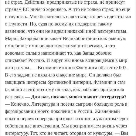
не страх. Действия, предпринятые из страха, не принесут
странам ЕС ничего хорошего. А это не только страх, но еще
и глупость. Мне бы хотелось надеяться, что речь идет только
о глупости. Но, судя по всему, их подвергли такому
давлению, что они не видели никакой иной альтернативы.
Мария Захарова описывает Великобританию как бывшую
империю с империалистическими интересами, и это
довольно сильно напоминает то, как Запад обычно
описывает Россию. И вдруг мы вновь возвращаемся в мир
литературы. — Вспомните книги Флеминга об агенте 007.
В его задачи не входило спасение мира. Он должен был
защищать интересы британской империи. Флеминг и сам
бывший агент, поэтому он знал, как работает британская
разведка.
— Для вас, похоже, много значит литература?
— Конечно. Литература и поэзия сыграли большую роль в
формировании моего поколения в России. Жизненный
опыт в первую очередь приходит из книг, а уж потом через
собственные впечатления. Мы воспринимаем жизнь через
литературу. Тот, кто не читает, оторван от культуры.
— Вы