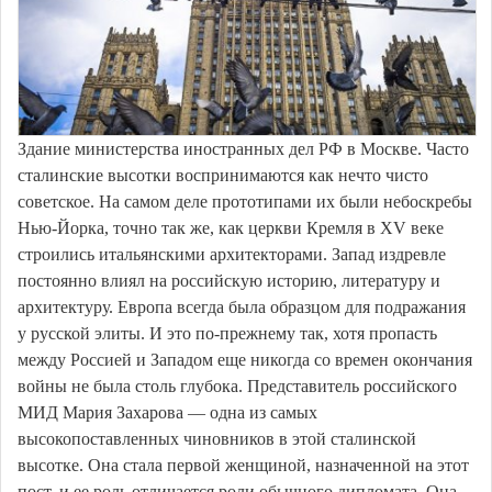
Здание министерства иностранных дел РФ в Москве. Часто
сталинские высотки воспринимаются как нечто чисто
советское. На самом деле прототипами их были небоскребы
Нью-Йорка, точно так же, как церкви Кремля в XV веке
строились итальянскими архитекторами. Запад издревле
постоянно влиял на российскую историю, литературу и
архитектуру. Европа всегда была образцом для подражания
у русской элиты. И это по-прежнему так, хотя пропасть
между Россией и Западом еще никогда со времен окончания
войны не была столь глубока. Представитель российского
МИД Мария Захарова — одна из самых
высокопоставленных чиновников в этой сталинской
высотке. Она стала первой женщиной, назначенной на этот
пост, и ее роль отличается роли обычного дипломата. Она