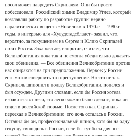
посол может навредить Скрипалям. Они бы просто
побеседовали. Российский химик Владимир Углев, который
возглавлял работу по разработке группы нервно-
паралитических веществ «Новичок» в 1970-е — 1980-е
годы, в интервью для «Хувудстадсбладет» заявил, что,
вероятно, за покушением на Сергея и Юлию Скрипалей
стоит Россия. Захарова же, напротив, считает, что
Великобритания пока так и не смогла убедительно доказать
свои обвинения. — Все обвинения Великобритании против
нас опираются на три предположения. Первое: у России
есть мотив совершить это преступление. Но это не так.
Скрипаль шпионил в пользу Великобритании, попался и
был осужден. Другими словами, если бы Россия хотела
избавиться от него, это легко можно было сделать, пока он
сидел в российской тюрьме. После того как Скрипаль
переехал в Великобританию, его дочь осталась в России.
Оставил бы он, профессиональный шпион, хотя бы на одну
секунду свою дочь в России, если бы тут была для нее
угроза? Захарова указывает, что Россия в первую очередь