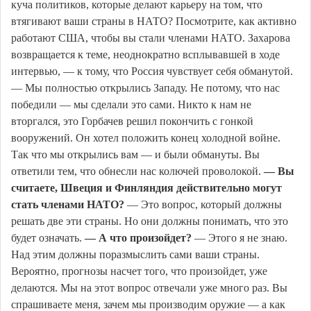
куча политиков, которые делают карьеру на том, что
втягивают ваши страны в НАТО? Посмотрите, как активно
работают США, чтобы вы стали членами НАТО. Захарова
возвращается к теме, неоднократно всплывавшей в ходе
интервью, — к тому, что Россия чувствует себя обманутой.
— Мы полностью открылись Западу. Не потому, что нас
победили — мы сделали это сами. Никто к нам не
вторгался, это Горбачев решил покончить с гонкой
вооружений. Он хотел положить конец холодной войне.
Так что мы открылись вам — и были обмануты. Вы
ответили тем, что обнесли нас колючей проволокой.
— Вы
считаете, Швеция и Финляндия действительно могут
стать членами НАТО?
— Это вопрос, который должны
решать две эти страны. Но они должны понимать, что это
будет означать.
— А что произойдет?
— Этого я не знаю.
Над этим должны поразмыслить сами ваши страны.
Вероятно, прогнозы насчет того, что произойдет, уже
делаются. Мы на этот вопрос отвечали уже много раз. Вы
спрашиваете меня, зачем мы производим оружие — а как