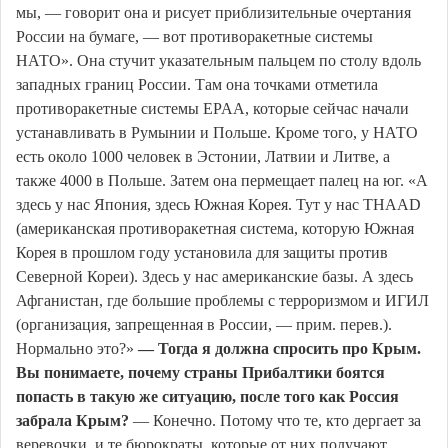
мы, — говорит она и рисует приблизительные очертания
России на бумаге, — вот противоракетные системы
НАТО». Она стучит указательным пальцем по столу вдоль
западных границ России. Там она точками отметила
противоракетные системы EPAA, которые сейчас начали
устанавливать в Румынии и Польше. Кроме того, у НАТО
есть около 1000 человек в Эстонии, Латвии и Литве, а
также 4000 в Польше. Затем она пермещает палец на юг. «А
здесь у нас Япония, здесь Южная Корея. Тут у нас THAAD
(американская противоракетная система, которую Южная
Корея в прошлом году установила для защиты против
Северной Кореи). Здесь у нас американские базы. А здесь
Афганистан, где большие проблемы с терроризмом и ИГИЛ
(организация, запрещенная в России, — прим. перев.).
Нормально это?»
— Тогда я должна спросить про Крым.
Вы понимаете, почему страны Прибалтики боятся
попасть в такую же ситуацию, после того как Россия
забрала Крым?
— Конечно. Потому что те, кто дергает за
веревочки, и те бюрократы, которые от них получают