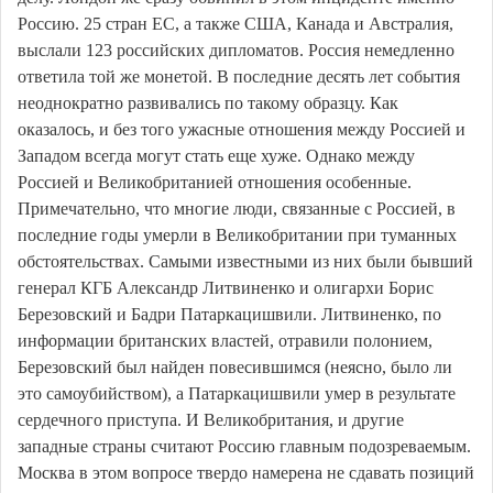
Россию. 25 стран ЕС, а также США, Канада и Австралия,
выслали 123 российских дипломатов. Россия немедленно
ответила той же монетой. В последние десять лет события
неоднократно развивались по такому образцу. Как
оказалось, и без того ужасные отношения между Россией и
Западом всегда могут стать еще хуже. Однако между
Россией и Великобританией отношения особенные.
Примечательно, что многие люди, связанные с Россией, в
последние годы умерли в Великобритании при туманных
обстоятельствах. Самыми известными из них были бывший
генерал КГБ Александр Литвиненко и олигархи Борис
Березовский и Бадри Патаркацишвили. Литвиненко, по
информации британских властей, отравили полонием,
Березовский был найден повесившимся (неясно, было ли
это самоубийством), а Патаркацишвили умер в результате
сердечного приступа. И Великобритания, и другие
западные страны считают Россию главным подозреваемым.
Москва в этом вопросе твердо намерена не сдавать позиций