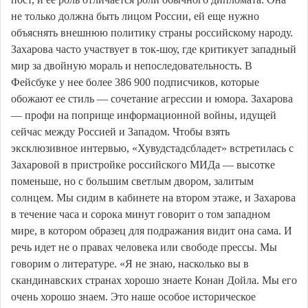
не только должна быть лицом России, ей еще нужно
объяснять внешнюю политику страны российскому народу.
Захарова часто участвует в ток-шоу, где критикует западный
мир за двойную мораль и непоследовательность. В
Фейсбуке у нее более 386 900 подписчиков, которые
обожают ее стиль — сочетание агрессии и юмора. Захарова
— профи на поприще информационной войны, идущей
сейчас между Россией и Западом. Чтобы взять
эксклюзивное интервью, «Хувудстадсбладет» встретилась с
Захаровой в пристройке российского МИДа — высотке
поменьше, но с большим светлым двором, залитым
солнцем. Мы сидим в кабинете на втором этаже, и Захарова
в течение часа и сорока минут говорит о том западном
мире, в котором образец для подражания видит она сама. И
речь идет не о правах человека или свободе прессы. Мы
говорим о литературе. «Я не знаю, насколько вы в
скандинавских странах хорошо знаете Конан Дойла. Мы его
очень хорошо знаем. Это наше особое историческое