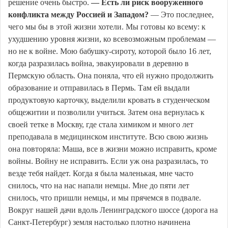
решение очень быстро.
— Есть ли риск вооруженного
конфликта между Россией и Западом?
— Это последнее,
чего мы бы в этой жизни хотели. Мы готовы ко всему: к
ухудшению уровня жизни, ко всевозможным проблемам —
но не к войне. Мою бабушку-сироту, которой было 16 лет,
когда разразилась война, эвакуировали в деревню в
Пермскую область. Она поняла, что ей нужно продолжить
образование и отправилась в Пермь. Там ей выдали
продуктовую карточку, выделили кровать в студенческом
общежитии и позволили учиться. Затем она вернулась к
своей тетке в Москву, где стала химиком и много лет
преподавала в медицинском институте. Всю свою жизнь
она повторяла: Маша, все в жизни можно исправить, кроме
войны. Войну не исправить. Если уж она разразилась, то
везде тебя найдет. Когда я была маленькая, мне часто
снилось, что на нас напали немцы. Мне до пяти лет
снилось, что пришли немцы, и мы прячемся в подвале.
Вокруг нашей дачи вдоль Ленинградского шоссе (дорога на
Санкт-Петербург) земля настолько плотно начинена