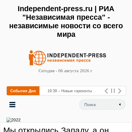
Independent-press.ru | РИА
"Независимая пресса" -
независимые новости со всего
мира
Сегодня - 06 августа 2026 г
События Дня
19:39 – Новые горизонты
флебологии: в Москве
открылся «Городской центр
флебологии» для лечения
Мы открылись Западу, а он
заболеваний вен и