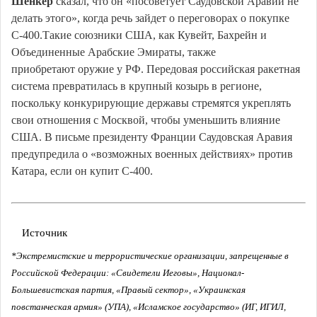
Шенкер
сказал, что он «посоветует Саудовской Аравии не
делать этого», когда речь зайдет о переговорах о покупке
С-400.Такие союзники США, как Кувейт, Бахрейн и
Объединенные Арабские Эмираты, также
приобретают оружие у РФ. Передовая российская ракетная
система превратилась в крупный козырь в регионе,
поскольку конкурирующие державы стремятся укреплять
свои отношения с Москвой, чтобы уменьшить влияние
США. В письме президенту Франции Саудовская Аравия
предупредила о «возможных военных действиях» против
Катара, если он купит С-400.
Источник
*Экстремистские и террористические организации, запрещенные в
Российской Федерации: «Свидетели Иеговы», Национал-
Большевистская партия, «Правый сектор», «Украинская
повстанческая армия» (УПА), «Исламское государство» (ИГ, ИГИЛ,