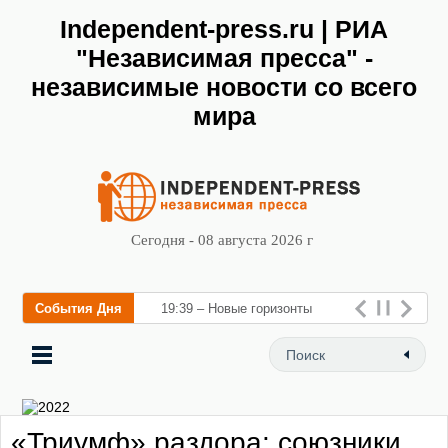
Independent-press.ru | РИА
"Независимая пресса" -
независимые новости со всего
мира
Сегодня - 08 августа 2026 г
События Дня
19:39 – Новые горизонты
флебологии: в Москве
открылся «Городской центр
флебологии» для лечения
«Триумф» раздора: союзники
заболеваний