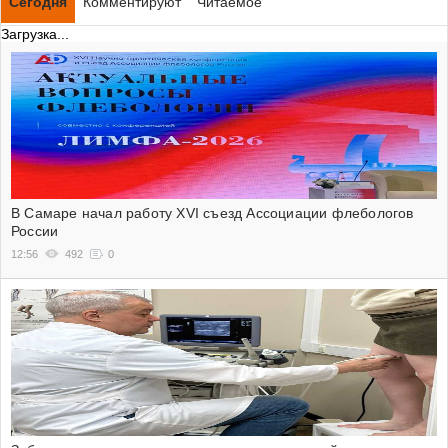
Сегодня
Комментируют
Читаемое
Загрузка...
В Самаре начал работу XVI съезд Ассоциации флебологов
России
12:56
492
0