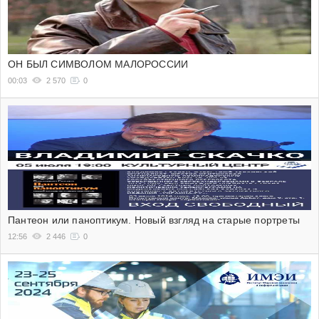
ОН БЫЛ СИМВОЛОМ МАЛОРОССИИ
00:03
2 570
0
Пантеон или паноптикум. Новый взгляд на старые портреты
12:56
2 446
0