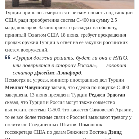
Турции пришлось смириться с риском попасть под санкции
США ради приобретения систем С-400 на сумму 2,5
млрд долларов. Законопроект о расходах на оборону,
принятый Сенатом США 18 июня, требует прекращения
продаж оружия Турции в ответ на ее закупки российских
систем вооружений.
«Турция должна решить, будет ли она с НАТО,
или повернется в сторону России», — говорит
сенатор
Джеймс Лэнкфорд
.
Несмотря на угрозы, министр иностранных дел Турции
Мевлют Чавушоглу
заявил, что сделка по покупке С-400
завершена. 13 июня президент Турции
Реджеп Эрдоган
сказал, что Турция и Россия могут также совместно
выпускать системы С-500.Что касается Саудовской Аравии,
то ее все более тесные связи с Россией вызывают тревогу у
политиков Соединенных Штатов. Помощник
госсекретаря США по делам Ближнего Востока
Дэвид