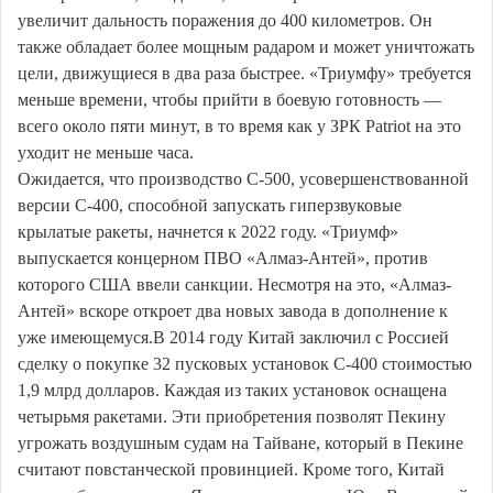
увеличит дальность поражения до 400 километров. Он
также обладает более мощным радаром и может уничтожать
цели, движущиеся в два раза быстрее. «Триумфу» требуется
меньше времени, чтобы прийти в боевую готовность —
всего около пяти минут, в то время как у ЗРК Patriot на это
уходит не меньше часа.
Ожидается, что производство С-500, усовершенствованной
версии С-400, способной запускать гиперзвуковые
крылатые ракеты, начнется к 2022 году. «Триумф»
выпускается концерном ПВО «Алмаз-Антей», против
которого США ввели санкции. Несмотря на это, «Алмаз-
Антей» вскоре откроет два новых завода в дополнение к
уже имеющемуся.В 2014 году Китай заключил с Россией
сделку о покупке 32 пусковых установок С-400 стоимостью
1,9 млрд долларов. Каждая из таких установок оснащена
четырьмя ракетами. Эти приобретения позволят Пекину
угрожать воздушным судам на Тайване, который в Пекине
считают повстанческой провинцией. Кроме того, Китай