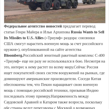
Федеральное агентство новостей
предлагает перевод
статьи Генри Майера и Ильи Архипова
Russia Wants to Sell
Its Missiles to U.S. Allies
(«Триумф» раздора: союзники
США смогут нарастить военную мощь за счет российского
оружия​​​​​»), опубликованной на сайте агентства
Bloomberg.
Российский зенитный ракетный комплекс С-400
«Триумф» еще ни разу не использовался в бою. Несмотря на
это, интерес к нему растет по всему миру.Сейчас Россия
ищет покупателей своих систем вооружений на рынках, где
доминируют американские производители. Соседи Китая
обеспокоены тем, что Пекин наращивает свою военную
мощь с помощью российской техники, призывая Индию
последовать этому примеру.Напряженность между
Саудовской Аравией и Катаром также возросла, поскольку
обе страны ведут переговоры с Москвой о возможных