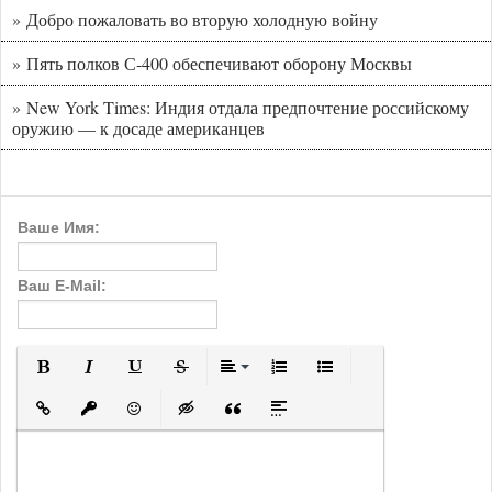
» Добро пожаловать во вторую холодную войну
» Пять полков С-400 обеспечивают оборону Москвы
» New York Times: Индия отдала предпочтение российскому
оружию — к досаде американцев
Ваше Имя:
Ваш E-Mail:
Полужирный
Курсив
Подчеркнутый
Зачеркнутый
Выравнивание
Нумерованный список
Маркированный с
Вставить ссылку
Вставить защищенную ссылку
Вставить смайлик
Вставка скрытого текста
Вставка цитаты
Вставка спойлера