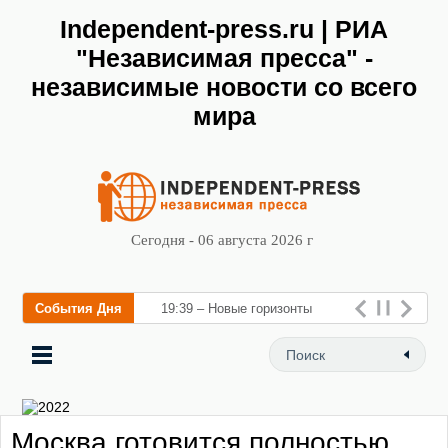
Independent-press.ru | РИА
"Независимая пресса" -
независимые новости со всего
мира
Сегодня - 06 августа 2026 г
События Дня
19:39 – Новые горизонты
флебологии: в Москве
открылся «Городской центр
флебологии» для лечения
Москва готовится полностью
заболеваний вен и