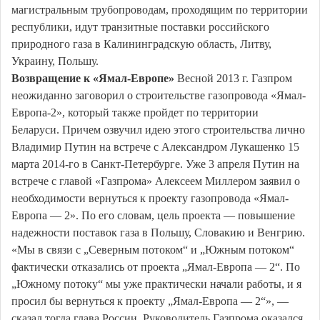
магистральным трубопроводам, проходящим по территории
республики, идут транзитные поставки российского
природного газа в Калининградскую область, Литву,
Украину, Польшу.
Возвращение к «Ямал-Европе»
Весной 2013 г. Газпром
неожиданно заговорил о строительстве газопровода «Ямал-
Европа-2», который также пройдет по территории
Беларуси. Причем озвучил идею этого строительства лично
Владимир Путин на встрече с Александром Лукашенко 15
марта 2014-го в Санкт-Петербурге. Уже 3 апреля Путин на
встрече с главой «Газпрома» Алексеем Миллером заявил о
необходимости вернуться к проекту газопровода «Ямал-
Европа — 2». По его словам, цель проекта — повышение
надежности поставок газа в Польшу, Словакию и Венгрию.
«Мы в связи с „Северным потоком“ и „Южным потоком“
фактически отказались от проекта „Ямал-Европа — 2“. По
„Южному потоку“ мы уже практически начали работы, и я
просил бы вернуться к проекту „Ямал-Европа — 2“», —
сказал тогда глава России. Руководитель Газпрома оказался