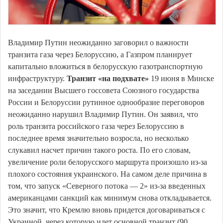
Владимир Путин неожиданно заговорил о важности
транзита газа через Белоруссию, а Газпром планирует
капитально вложиться в белорусскую газотранспортную
инфраструктуру.
Транзит «на подхвате»
19 июня в Минске
на заседании Высшего госсовета Союзного государства
России и Белоруссии рутинное однообразие переговоров
неожиданно нарушил Владимир Путин. Он заявил, что
роль транзита российского газа через Белоруссию в
последнее время значительно возросла, но несколько
слукавил насчет причин такого роста. По его словам,
увеличение роли белорусского маршрута произошло из-за
плохого состояния украинского. На самом деле причина в
том, что запуск «Северного потока — 2» из-за введенных
американцами санкций как минимум снова откладывается.
Это значит, что Кремлю вновь придется договариваться с
Украиной, через которую идет основной транзит (90