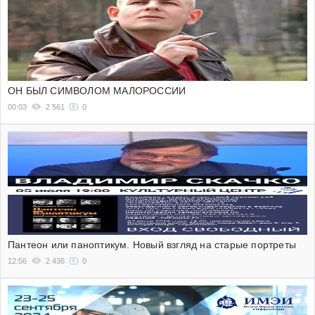
ОН БЫЛ СИМВОЛОМ МАЛОРОССИИ
00:03
2 561
0
Пантеон или паноптикум. Новый взгляд на старые портреты
12:56
2 436
0