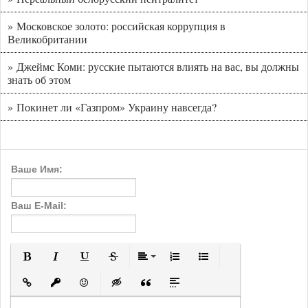
» Московское золото: российская коррупция в
Великобритании
» Джеймс Коми: русские пытаются влиять на вас, вы должны
знать об этом
» Покинет ли «Газпром» Украину навсегда?
Ваше Имя:
Ваш E-Mail:
Полужирный
Курсив
Подчеркнутый
Зачеркнутый
Выравнивание
Нумерованный список
Маркированный с
Вставить ссылку
Вставить защищенную ссылку
Вставить смайлик
Вставка скрытого текста
Вставка цитаты
Вставка спойлера