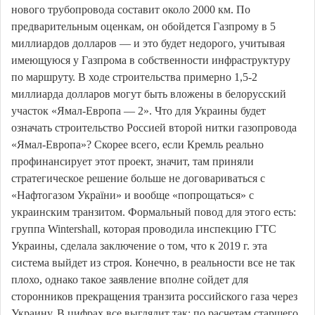
нового трубопровода составит около 2000 км. По
предварительным оценкам, он обойдется Газпрому в 5
миллиардов долларов — и это будет недорого, учитывая
имеющуюся у Газпрома в собственности инфраструктуру
по маршруту. В ходе строительства примерно 1,5-2
миллиарда долларов могут быть вложены в белорусский
участок «Ямал-Европа — 2». Что для Украины будет
означать строительство Россией второй нитки газопровода
«Ямал-Европа»? Скорее всего, если Кремль реально
профинансирует этот проект, значит, там приняли
стратегическое решение больше не договариваться с
«Нафтогазом України» и вообще «попрощаться» с
украинским транзитом. Формальный повод для этого есть:
группа Wintershall, которая проводила инспекцию ГТС
Украины, сделала заключение о том, что к 2019 г. эта
система выйдет из строя. Конечно, в реальности все не так
плохо, однако такое заявление вполне сойдет для
сторонников прекращения транзита российского газа через
Украину. В цифрах все выглядит так: по расчетам старшего