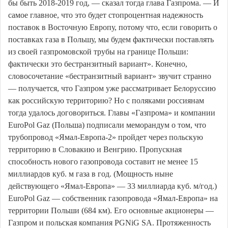
бы быть 2018-2019 год, — сказал тогда глава Газпрома. — И
самое главное, что это будет стопроцентная надежность
поставок в Восточную Европу, потому что, если говорить о
поставках газа в Польшу, мы будем фактически поставлять
из своей газпромовской трубы на границе Польши:
фактически это бестранзитный вариант». Конечно,
словосочетание «бестранзитный вариант» звучит странно
— получается, что Газпром уже рассматривает Белоруссию
как российскую территорию? Но с поляками россиянам
тогда удалось договориться. Главы «Газпрома» и компании
EuroPol Gaz (Польша) подписали меморандум о том, что
трубопровод «Ямал-Европа-2» пройдет через польскую
территорию в Словакию и Венгрию. Пропускная
способность нового газопровода составит не менее 15
миллиардов куб. м газа в год. (Мощность ныне
действующего «Ямал-Европа» — 33 миллиарда куб. м/год.)
EuroPol Gaz — собственник газопровода «Ямал-Европа» на
территории Польши (684 км). Его основные акционеры —
Газпром и польская компания PGNiG SA. Протяженность