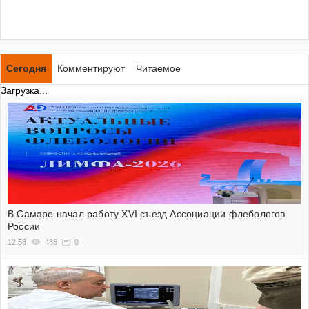
Сегодня
Комментируют
Читаемое
Загрузка...
В Самаре начал работу XVI съезд Ассоциации флебологов
России
12:56
488
0