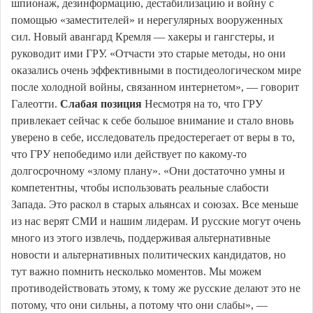
шпионаж, дезинформацию, дестабилизацию и войну с
помощью «заместителей» и нерегулярных вооруженных
сил. Новый авангард Кремля — хакеры и гангстеры, и
руководит ими ГРУ. «Отчасти это старые методы, но они
оказались очень эффективными в постидеологическом мире
после холодной войны, связанном интернетом», — говорит
Галеотти.
Слабая позиция
Несмотря на то, что ГРУ
привлекает сейчас к себе большое внимание и стало вновь
уверено в себе, исследователь предостерегает от веры в то,
что ГРУ непобедимо или действует по какому-то
долгосрочному «злому плану». «Они достаточно умны и
компетентны, чтобы использовать реальные слабости
Запада. Это раскол в старых альянсах и союзах. Все меньше
из нас верят СМИ и нашим лидерам. И русские могут очень
много из этого извлечь, поддерживая альтернативные
новости и альтернативных политических кандидатов, но
тут важно помнить несколько моментов. Мы можем
противодействовать этому, к тому же русские делают это не
потому, что они сильны, а потому что они слабы», —