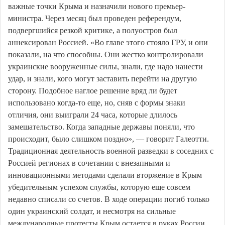
важные точки Крыма и назначили нового премьер-
министра. Через месяц был проведен референдум,
подвергшийся резкой критике, а полуостров был
аннексирован Россией. «Во главе этого стояло ГРУ, и они
показали, на что способны. Они жестко контролировали
украинские вооруженные силы, знали, где надо нанести
удар, и знали, кого могут заставить перейти на другую
сторону. Подобное наглое решение вряд ли будет
использовано когда-то еще, но, сняв с формы знаки
отличия, они выиграли 24 часа, которые длилось
замешательство. Когда западные державы поняли, что
происходит, было слишком поздно», — говорит Галеотти.
Традиционная деятельность военной разведки в соседних с
Россией регионах в сочетании с внезапными и
инновационными методами сделали вторжение в Крым
убедительным успехом службы, которую еще совсем
недавно списали со счетов. В ходе операции погиб только
один украинский солдат, и несмотря на сильные
международные протесты Крым остается в руках России.