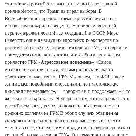
считает, что российское вмешательство стало главной
причиной того, что Трамп выиграл выборы. В
Великобритании предполагаемые российские агенты
использовали вариант вещества «новичок», военный
нервно-паралитический газ, созданный в СССР. Марк
Галеотти, один из ведущих европейских экспертов по
российской разведке, заявил в интервью с VG, что вряд ли
приходится сомневаться в том, что к обоим этим делам
причастно ГРУ.
«Агрессивное поведение»
«Самое
интересное состоит в том, что американские власти
обвиняют только агентов ГРУ. Мы знаем, что ФСБ также
занималась подобными операциями, но им столько же
внимания не уделяется», — говорит он и продолжает: «И то
же самое со Скрипалем. Я уверен в том, что тут речь идет о
российском государстве, но вовсе не обязательно о его
прежних коллегах из ГРУ. В обоих случаях обвинения
совершенно правдоподобны, но примечательно то, что
«честь» за все, что русским приходит в голову совершить за
границей, возлагается на ГРУ». Он думает, что постепенно