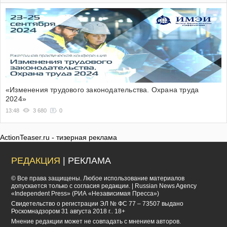
«Изменения трудового законодательства. Охрана труда
2024»
13:48
3 680
0
ActionTeaser.ru - тизерная реклама
РЕДАКЦИЯ
| РЕКЛАМА
© Все права защищены. Любое использование материалов
допускается только с согласия редакции. | Russian News Agency
«Independent Press» (РИА «Независимая Пресса»)
Cвидетельство о регистрации ЭЛ № ФС 77 – 73507 выдано
Роскомнадзором 31 августа 2018 г.. 18+
Мнение редакции может не совпадать с мнением авторов.