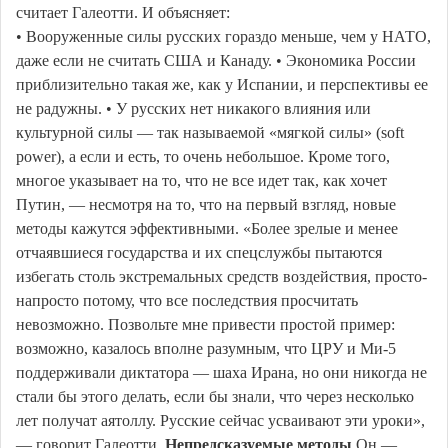
считает Галеотти. И объясняет:
• Вооруженные силы русских гораздо меньше, чем у НАТО,
даже если не считать США и Канаду. • Экономика России
приблизительно такая же, как у Испании, и перспективы ее
не радужны. • У русских нет никакого влияния или
культурной силы — так называемой «мягкой силы» (soft
power), а если и есть, то очень небольшое. Кроме того,
многое указывает на то, что не все идет так, как хочет
Путин, — несмотря на то, что на первый взгляд, новые
методы кажутся эффективными. «Более зрелые и менее
отчаявшиеся государства и их спецслужбы пытаются
избегать столь экстремальных средств воздействия, просто-
напросто потому, что все последствия просчитать
невозможно. Позвольте мне привести простой пример:
возможно, казалось вполне разумным, что ЦРУ и Ми-5
поддерживали диктатора — шаха Ирана, но они никогда не
стали бы этого делать, если бы знали, что через несколько
лет получат аятоллу. Русские сейчас усваивают эти уроки»,
— говорит Галеотти.
Непредсказуемые методы
Он —