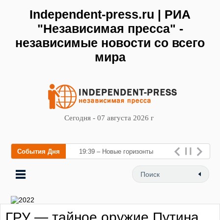
Independent-press.ru | РИА
"Независимая пресса" -
независимые новости со всего
мира
Сегодня - 07 августа 2026 г
События Дня
19:39 – Новые горизонты
флебологии: в Москве
открылся «Городской центр
флебологии» для лечения
ГРУ — тайное оружие Путина
заболеваний вен и проф