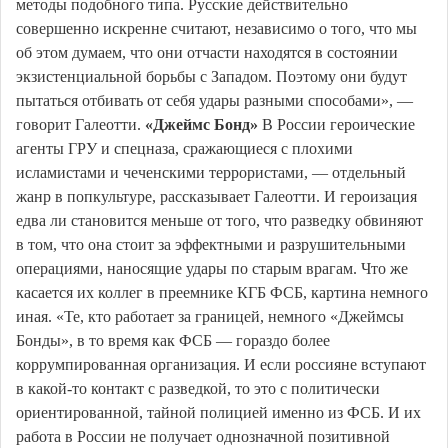
методы подобного типа. Русские действительно
совершенно искренне считают, независимо о того, что мы
об этом думаем, что они отчасти находятся в состоянии
экзистенциальной борьбы с Западом. Поэтому они будут
пытаться отбивать от себя удары разными способами», —
говорит Галеотти.
«Джеймс Бонд»
В России героические
агенты ГРУ и спецназа, сражающиеся с плохими
исламистами и чеченскими террористами, — отдельный
жанр в попкультуре, рассказывает Галеотти. И героизация
едва ли становится меньше от того, что разведку обвиняют
в том, что она стоит за эффектными и разрушительными
операциями, наносящие удары по старым врагам. Что же
касается их коллег в преемнике КГБ ФСБ, картина немного
иная. «Те, кто работает за границей, немного «Джеймсы
Бонды», в то время как ФСБ — гораздо более
коррумпированная организация. И если россияне вступают
в какой-то контакт с разведкой, то это с политически
ориентированной, тайной полицией именно из ФСБ. И их
работа в России не получает однозначной позитивной