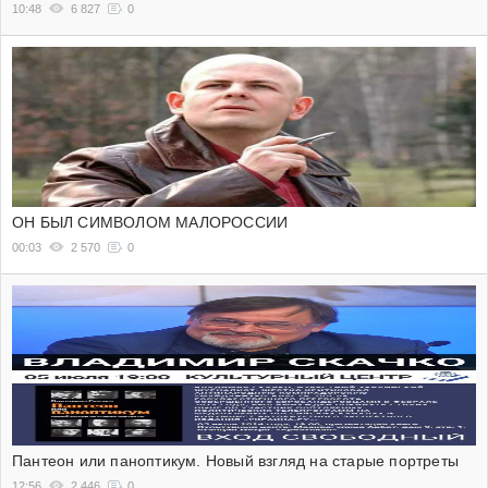
10:48
6 827
0
ОН БЫЛ СИМВОЛОМ МАЛОРОССИИ
00:03
2 570
0
Пантеон или паноптикум. Новый взгляд на старые портреты
12:56
2 446
0