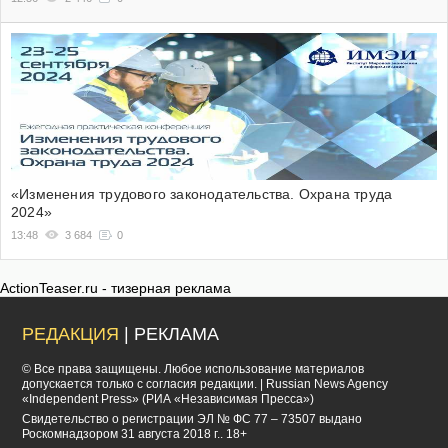
«Изменения трудового законодательства. Охрана труда
2024»
13:48
3 684
0
ActionTeaser.ru - тизерная реклама
РЕДАКЦИЯ
| РЕКЛАМА
© Все права защищены. Любое использование материалов
допускается только с согласия редакции. | Russian News Agency
«Independent Press» (РИА «Независимая Пресса»)
Cвидетельство о регистрации ЭЛ № ФС 77 – 73507 выдано
Роскомнадзором 31 августа 2018 г.. 18+