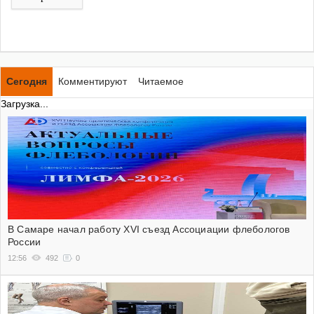
Сегодня
Комментируют
Читаемое
Загрузка...
В Самаре начал работу XVI съезд Ассоциации флебологов
России
12:56
492
0