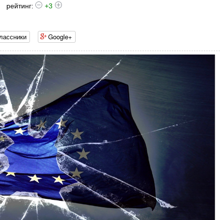
рейтинг:
+3
лассники
Google+