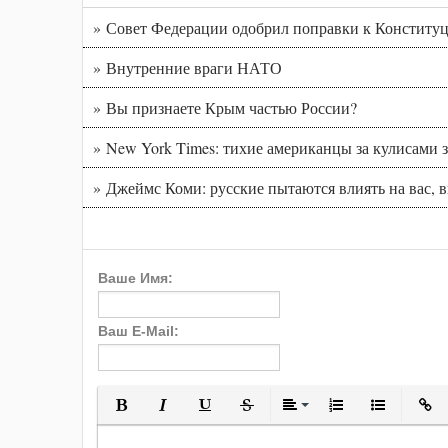
» Совет Федерации одобрил поправки к Конституц
» Внутренние враги НАТО
» Вы признаете Крым частью России?
» New York Times: тихие американцы за кулисам
» Джеймс Коми: русские пытаются влиять на вас, 
Ваше Имя:
Ваш E-Mail:
Полужирный
Курсив
Подчеркнутый
Зачеркнутый
Выравнивани
Нумерованн
Марки