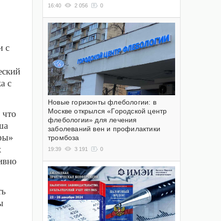
16:40
2 056
0
и с
еский
а с
Новые горизонты флебологии: в
Москве открылся «Городской центр
 что
флебологии» для лечения
ша
заболеваний вен и профилактики
гры»
тромбоза
х
19:39
3 191
0
ивно
ть
ы