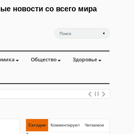
мые новости со всего мира
омика
Общество
Здоровье
Сегодня
Комментируют
Читаемое