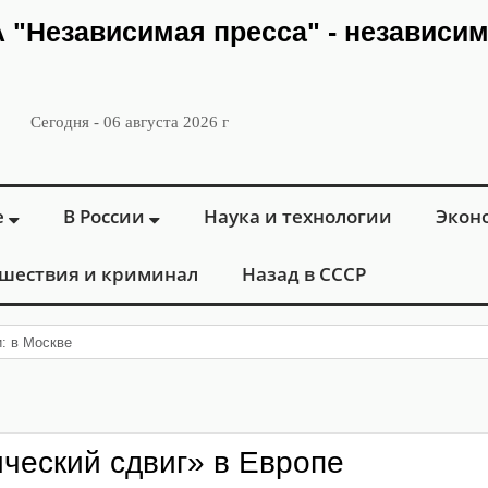
ИА "Независимая пресса" - независи
Сегодня - 06 августа 2026 г
е
В России
Наука и технологии
Экон
шествия и криминал
Назад в СССР
и: в Москве открылся «Городской центр флебо
ический сдвиг» в Европе