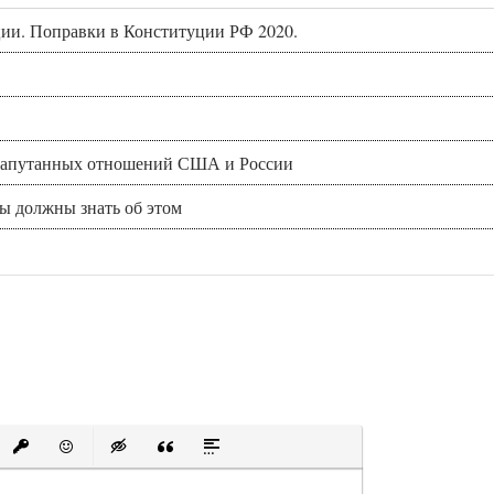
ии. Поправки в Конституции РФ 2020.
и запутанных отношений США и России
вы должны знать об этом
е
ый список
рованный список
Вставить ссылку
Вставить защищенную ссылку
Вставить смайлик
Вставка скрытого текста
Вставка цитаты
Вставка спойлера