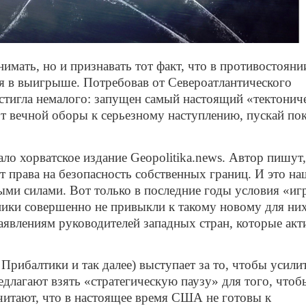
имать, но и признавать тот факт, что в противостояни
 в выигрыше. Потребовав от Североатлантического
стигла немалого: запущен самый настоящий «тектонич
т вечной оборы к серьезному наступлению, пускай пок
о хорватское издание Geopolitika.news. Автор пишут,
ет права на безопасность собственных границ. И это на
ными силами. Вот только в последние годы условия «и
ики совершенно не привыкли к такому новому для ни
аявлениям руководителей западных стран, которые акт
рибалтики и так далее) выступает за то, чтобы усили
длагают взять «стратегическую паузу» для того, чтоб
читают, что в настоящее время США не готовы к