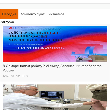
Сегодня
Комментируют
Читаемое
Загрузка...
В Самаре начал работу XVI съезд Ассоциации флебологов
России
12:56
484
0