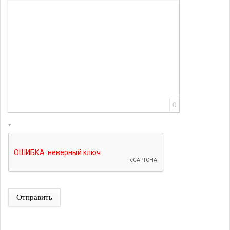
Вставить ссылку
Вставить защищенную ссылку
Вставить смайлик
Вставка скрытого текста
Вставка цитаты
Вставка спойлера
0
*
Отправить