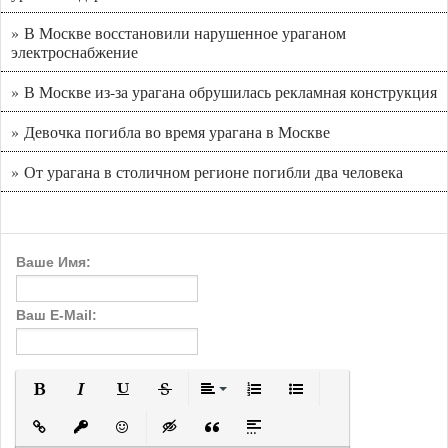
» В Москве восстановили нарушенное ураганом
электроснабжение
» В Москве из-за урагана обрушилась рекламная конструкция
» Девочка погибла во время урагана в Москве
» От урагана в столичном регионе погибли два человека
Ваше Имя:
Ваш E-Mail:
Полужирный
Курсив
Подчеркнутый
Зачеркнутый
Выравнивание
Нумерованный список
Маркированный с