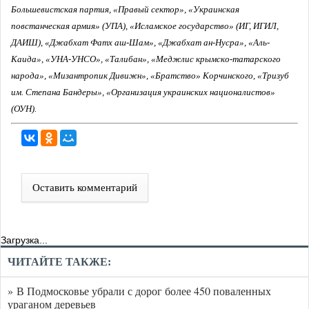
Большевистская партия, «Правый сектор», «Украинская
повстанческая армия» (УПА), «Исламское государство» (ИГ, ИГИЛ,
ДАИШ), «Джабхат Фатх аш-Шам», «Джабхат ан-Нусра», «Аль-
Каида», «УНА-УНСО», «Талибан», «Меджлис крымско-татарского
народа», «Мизантропик Дивижн», «Братство» Корчинского, «Тризуб
им. Степана Бандеры», «Организация украинских националистов»
(ОУН).
Оставить комментарий
Загрузка...
ЧИТАЙТЕ ТАКЖЕ:
» В Подмосковье убрали с дорог более 450 поваленных
ураганом деревьев