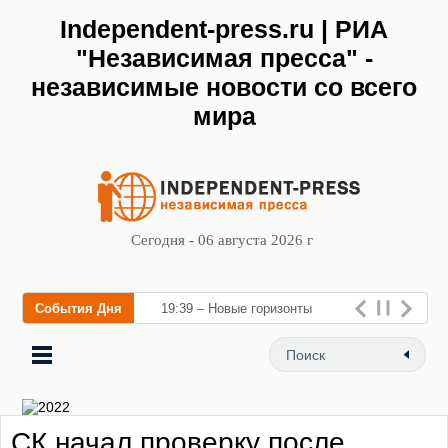
Independent-press.ru | РИА
"Независимая пресса" -
независимые новости со всего
мира
Сегодня - 06 августа 2026 г
События Дня
19:39 – Новые горизонты
флебологии: в Москве
открылся «Городской центр
флебологии» для лече
СК начал проверку после