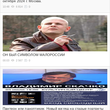
октября 2024 г. Москва.
10:48
6 814
0
ОН БЫЛ СИМВОЛОМ МАЛОРОССИИ
00:03
2 567
0
Пантеон или паноптикум. Новый взгляд на старые портреты