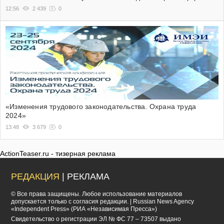
12:56
2 439
0
«Изменения трудового законодательства. Охрана труда
2024»
13:48
3 679
0
ActionTeaser.ru - тизерная реклама
РЕДАКЦИЯ
| РЕКЛАМА
© Все права защищены. Любое использование материалов
допускается только с согласия редакции. | Russian News Agency
«Independent Press» (РИА «Независимая Пресса»)
Cвидетельство о регистрации ЭЛ № ФС 77 – 73507 выдано