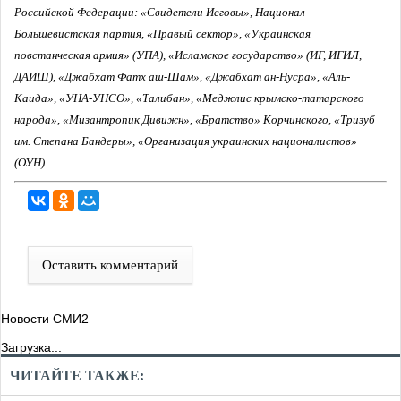
Российской Федерации: «Свидетели Иеговы», Национал-
Большевистская партия, «Правый сектор», «Украинская
повстанческая армия» (УПА), «Исламское государство» (ИГ, ИГИЛ,
ДАИШ), «Джабхат Фатх аш-Шам», «Джабхат ан-Нусра», «Аль-
Каида», «УНА-УНСО», «Талибан», «Меджлис крымско-татарского
народа», «Мизантропик Дивижн», «Братство» Корчинского, «Тризуб
им. Степана Бандеры», «Организация украинских националистов»
(ОУН).
Оставить комментарий
Новости СМИ2
Загрузка...
ЧИТАЙТЕ ТАКЖЕ: