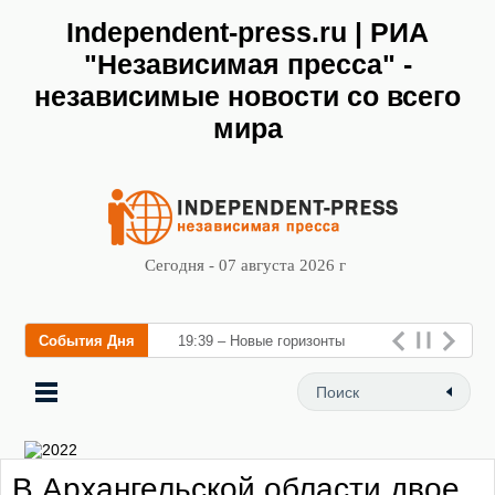
Independent-press.ru | РИА
"Независимая пресса" -
независимые новости со всего
мира
Сегодня - 07 августа 2026 г
События Дня
19:39 – Новые горизонты
флебологии: в Москве
открылся «Городской центр
флебологии» для лечения
В Архангельской области двое
заболеваний вен и