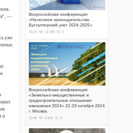
ения.
Всероссийская конференция
ия", —
«Налоговое законодательство.
Бухгалтерский учет 2024-2025»
23:13
10 290
0
сь уже
денных
на
ра
Всероссийская конференция
о
«Земельно-имущественные и
градостроительные отношения:
торых
изменения 2024» 22-23 октября 2024
вым
г. Москва.
и и
10:48
6 816
0