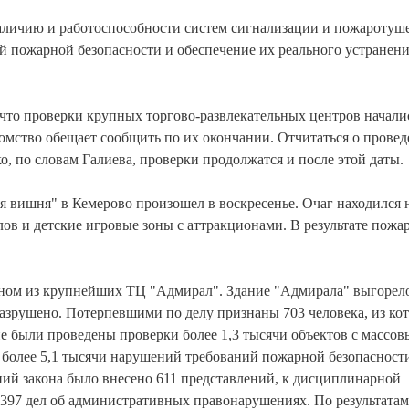
наличию и работоспособности систем сигнализации и пожаротуш
й пожарной безопасности и обеспечение их реального устранен
что проверки крупных торгово-развлекательных центров начали
домство обещает сообщить по их окончании. Отчитаться о прове
, по словам Галиева, проверки продолжатся и после этой даты.
 вишня" в Кемерово произошел в воскресенье. Очаг находился 
лов и детские игровые зоны с аттракционами. В результате пожа
одном из крупнейших ТЦ "Адмирал". Здание "Адмирала" выгорел
азрушено. Потерпевшими по делу признаны 703 человека, из ко
ане были проведены проверки более 1,3 тысячи объектов с массо
 более 5,1 тысячи нарушений требований пожарной безопасност
ий закона было внесено 611 представлений, к дисциплинарной
 397 дел об административных правонарушениях. По результатам