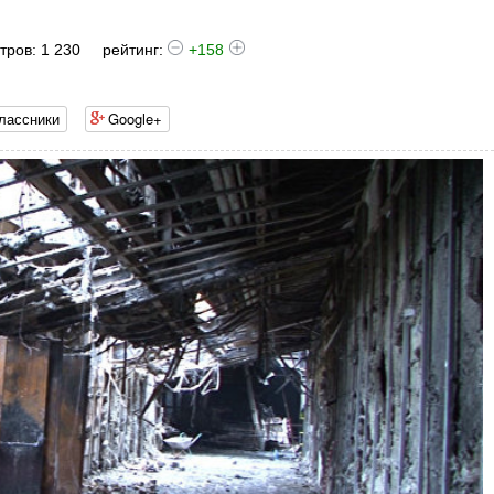
тров: 1 230
рейтинг:
+158
лассники
Google+