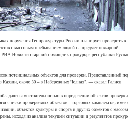
амках поручения Генпрокуратуры России планирует проверить в
ъектов с массовым пребыванием людей на предмет пожарной
ил РИА Новости старший помощник прокурора республики Русла
сок потенциальных объектов для проверки. Представленный пе
 в Казани, около 30 – в Набережных Челнах", — сказал Галиев.
х обладают самостоятельностью в определении объектов проверки
вязи списки проверяемых объектов – торговых комплексов, име
изаций, объектов культуры и спорта и других объектов с массо
ены, исходя из анализа текущей ситуации и результатов прокур