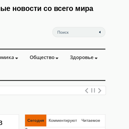
мые новости со всего мира
омика
Общество
Здоровье
еваний вен и профилактики
в
Сегодня
Комментируют
Читаемое