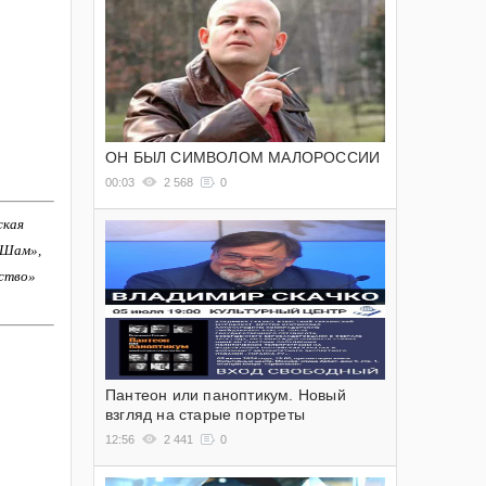
ОН БЫЛ СИМВОЛОМ МАЛОРОССИИ
00:03
2 568
0
ская
-Шам»,
ство»
Пантеон или паноптикум. Новый
взгляд на старые портреты
12:56
2 441
0