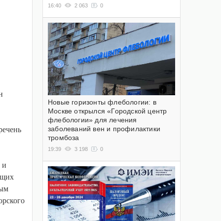
16:40
2 063
0
н
Новые горизонты флебологии: в
Москве открылся «Городской центр
флебологии» для лечения
заболеваний вен и профилактики
речень
тромбоза
19:39
3 198
0
 и
ющих
вым
орского