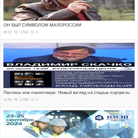
ОН БЫЛ СИМВОЛОМ МАЛОРОССИИ
00:03
2 565
0
Пантеон или паноптикум. Новый взгляд на старые портреты
12:56
2 438
0