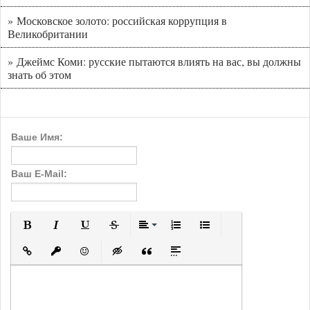
» Московское золото: российская коррупция в
Великобритании
» Джеймс Коми: русские пытаются влиять на вас, вы должны
знать об этом
Ваше Имя:
Ваш E-Mail:
Полужирный
Курсив
Подчеркнутый
Зачеркнутый
Выравнивание
Нумерованный список
Маркированный с
Вставить ссылку
Вставить защищенную ссылку
Вставить смайлик
Вставка скрытого текста
Вставка цитаты
Вставка спойлера