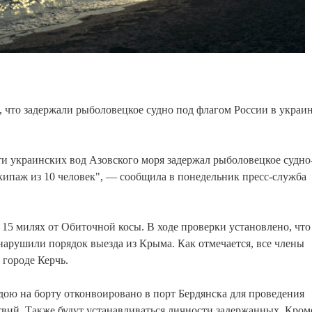
 что задержали рыболовецкое судно под флагом России в украи
и украинских вод Азовского моря задержал рыболовецкое судно
кипаж из 10 человек", — сообщила в понедельник пресс-служба
15 милях от Обиточной косы. В ходе проверки установлено, что
нарушили порядок выезда из Крыма. Как отмечается, все члены
городе Керчь.
дою на борту отконвоировано в порт Бердянска для проведения
ий. Также будут устанавливаться личности задержанных. Кроме