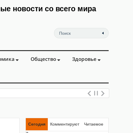
мые новости со всего мира
омика
Общество
Здоровье
Сегодня
Комментируют
Читаемое