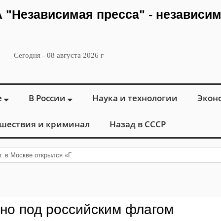
ИА "Независимая пресса" - независи
Сегодня - 08 августа 2026 г
е
В России
Наука и технологии
Экон
шествия и криминал
Назад в СССР
и: в Москве открылся «Городской центр флебологии» для
но под российским флагом