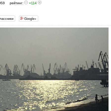
959
рейтинг:
+114
лассники
Google+