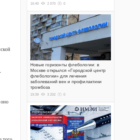
16:40
2 070
0
нской
Новые горизонты флебологии: в
Москве открылся «Городской центр
-
флебологии» для лечения
заболеваний вен и профилактики
тромбоза
19:39
3 202
0
 оно
 того,