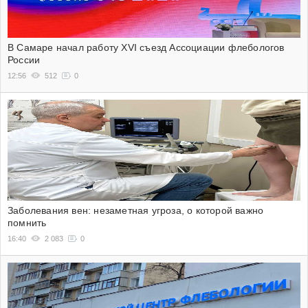
В Самаре начал работу XVI съезд Ассоциации флебологов
России
12:56
512
0
Заболевания вен: незаметная угроза, о которой важно
помнить
16:40
2 083
0