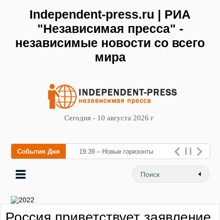
Independent-press.ru | РИА
"Независимая пресса" -
независимые новости со всего
мира
Сегодня - 10 августа 2026 г
События Дня
19:39 – Новые горизонты
флебологии: в Москве
открылся «Городской центр
флебологии» для лечения
Россия приветствует заявление
забол