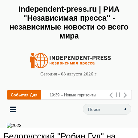
Independent-press.ru | РИА
"Независимая пресса" -
независимые новости со всего
мира
Сегодня - 08 августа 2026 г
События Дня
19:39 – Новые горизонты
флебологии: в Москве
открылся «Городской центр
флебологии» для лечения з
Белорусский "Робин Гуд" на