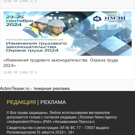
12:56
2 446
0
«Изменения трудового законодательства. Охрана труда
2024»
13:48
3 684
0
ActionTeaser.ru - тизерная реклама
РЕДАКЦИЯ
| РЕКЛАМА
© Все права защищены. Любое использование материалов
допускается только с согласия редакции. | Russian News Agency
«Independent Press» (РИА «Независимая Пресса»)
Cвидетельство о регистрации ЭЛ № ФС 77 – 73507 выдано
Роскомнадзором 31 августа 2018 г.. 18+