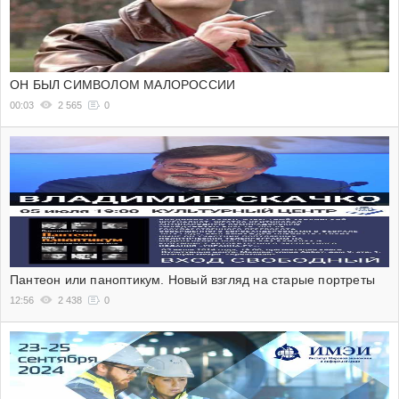
ОН БЫЛ СИМВОЛОМ МАЛОРОССИИ
00:03
2 565
0
Пантеон или паноптикум. Новый взгляд на старые портреты
12:56
2 438
0