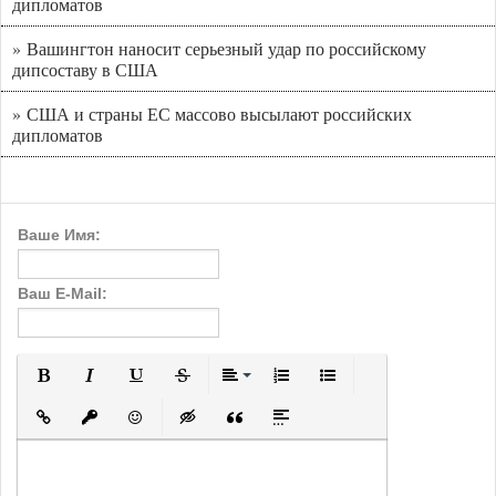
дипломатов
» Вашингтон наносит серьезный удар по российскому
дипсоставу в США
» США и страны ЕС массово высылают российских
дипломатов
Ваше Имя:
Ваш E-Mail:
Полужирный
Курсив
Подчеркнутый
Зачеркнутый
Выравнивание
Нумерованный список
Маркированный с
Вставить ссылку
Вставить защищенную ссылку
Вставить смайлик
Вставка скрытого текста
Вставка цитаты
Вставка спойлера