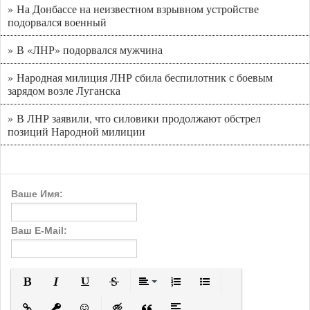
» На Донбассе на неизвестном взрывном устройстве
подорвался военный
» В «ЛНР» подорвался мужчина
» Народная милиция ЛНР сбила беспилотник с боевым
зарядом возле Луганска
» В ЛНР заявили, что силовики продолжают обстрел
позиций Народной милиции
Ваше Имя:
Ваш E-Mail:
Полужирный
Курсив
Подчеркнутый
Зачеркнутый
Выравнивание
Нумерованный список
Маркированный с