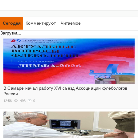
Сегодня
Комментируют
Читаемое
Загрузка...
В Самаре начал работу XVI съезд Ассоциации флебологов
России
12:56
493
0