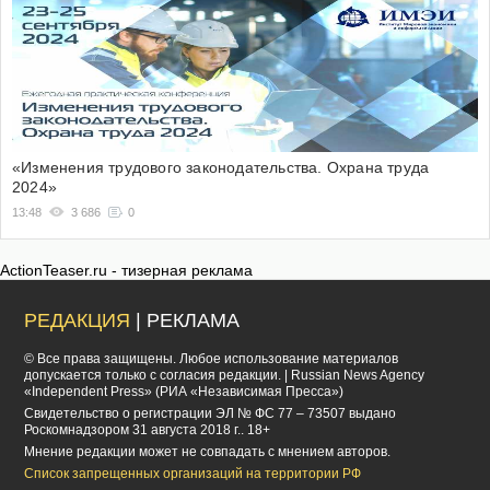
«Изменения трудового законодательства. Охрана труда
2024»
13:48
3 686
0
ActionTeaser.ru - тизерная реклама
РЕДАКЦИЯ
| РЕКЛАМА
© Все права защищены. Любое использование материалов
допускается только с согласия редакции. | Russian News Agency
«Independent Press» (РИА «Независимая Пресса»)
Cвидетельство о регистрации ЭЛ № ФС 77 – 73507 выдано
Роскомнадзором 31 августа 2018 г.. 18+
Мнение редакции может не совпадать с мнением авторов.
Список запрещенных организаций на территории РФ