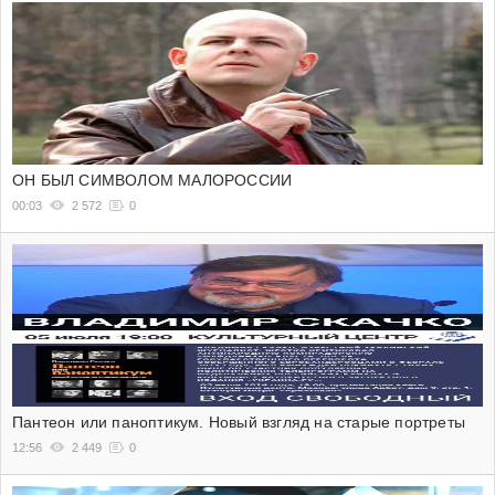
ОН БЫЛ СИМВОЛОМ МАЛОРОССИИ
00:03
2 572
0
Пантеон или паноптикум. Новый взгляд на старые портреты
12:56
2 449
0