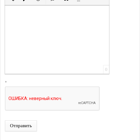
Вставить ссылку
Вставить защищенную ссылку
Вставить смайлик
Вставка скрытого текста
Вставка цитаты
Вставка спойлера
0
*
Отправить