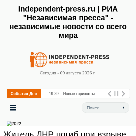
Independent-press.ru | РИА
"Независимая пресса" -
независимые новости со всего
мира
Сегодня - 09 августа 2026 г
События Дня
19:39 – Новые горизонты
флебологии: в Москве
открылся «Городской центр
флебологии» для леч
Житель ЛНР погиб при взрыве