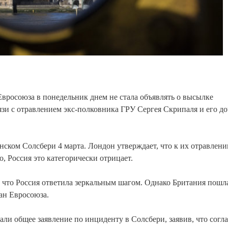
вросоюза в понедельник днем не стала объявлять о высылке
язи с отравлением экс-полковника ГРУ Сергея Скрипаля и его д
ском Солсбери 4 марта. Лондон утверждает, что к их отравлен
, Россия это категорически отрицает.
 что Россия ответила зеркальным шагом. Однако Британия пошл
ан Евросоюза.
али общее заявление по инциденту в Солсбери, заявив, что согл