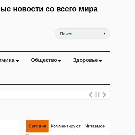
мые новости со всего мира
омика
Общество
Здоровье
Сегодня
Комментируют
Читаемое