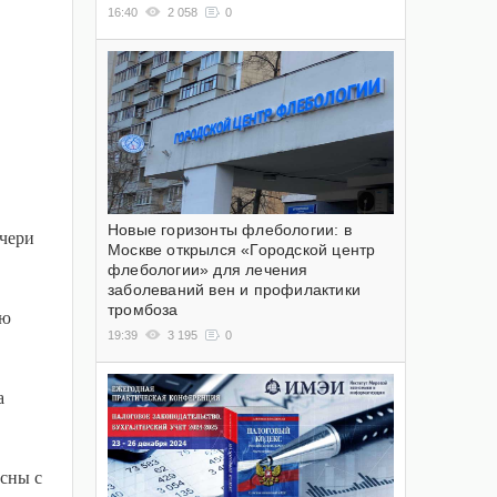
16:40
2 058
0
Новые горизонты флебологии: в
очери
Москве открылся «Городской центр
флебологии» для лечения
заболеваний вен и профилактики
тромбоза
ию
19:39
3 195
0
а
асны с