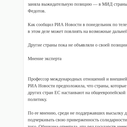
заняла выжидательную позицию — в МИД страны в
Федотов.
Как сообщил РИА Новости в понедельник по теле
в этом деле может повлиять на возможные дальне
Другие страны пока не объявляли о своей позици
Мнение эксперта
Профессор международных отношений и внешней
РИА Новости предположила, что страны, которые
других стран ЕС настаивают на общеевропейской 
политику.
По ее мнению, среди не поддержавших высылку д
подчеркивать свою приверженность солидарности 
того, Обичкина отметила, что ряд государств име