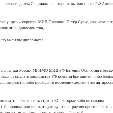
 связи с "делом Скрипаля" на вторник вызван посол РФ Алекс
фону пресс-секретарь МИД Словакии Петер Суско, развитие си
йшие шаги дипведомства,.
и по высылке дипломатов.
 политики России МГИМО МИД РФ Евгения Обичкина в беседе
 решили выслать дипломатов РФ вслед за Британией, либо боль
солидарности, либо проводят в последние десятилетия антирос
ипломатов России есть страны ЕС, которые либо не склоны
с Лондоном, или в них отсутствуют настроения против России.
ют серьезные экономические интересы с Россией.