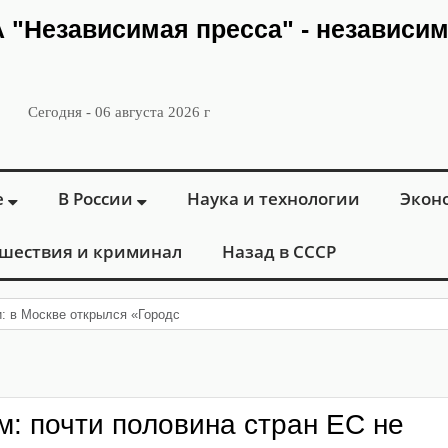
ИА "Независимая пресса" - независи
Сегодня - 06 августа 2026 г
е
В России
Наука и технологии
Экон
шествия и криминал
Назад в СССР
и: в Москве открылся «Городской центр флебологии» для лечения за
м: почти половина стран ЕС не