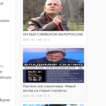
ей
туации
ОН БЫЛ СИМВОЛОМ МАЛОРОССИИ
00:03
2 565
0
 с
ше
сийскую
Пантеон или паноптикум. Новый
взгляд на старые портреты
12:56
2 438
0
 Кроме