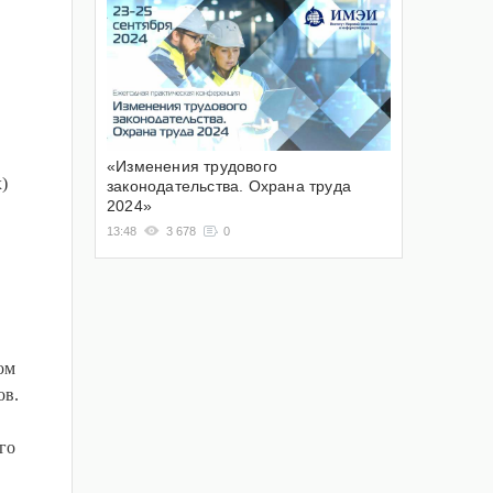
«Изменения трудового
)
законодательства. Охрана труда
2024»
13:48
3 678
0
ом
ов.
го