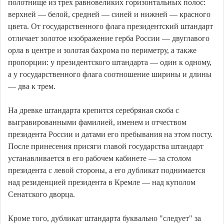
полотнище из трех равновеликих горизонтальных полос:
верхней — белой, средней — синей и нижней — красного
цвета. От государственного флага президентский штандарт
отличает золотое изображение герба России — двуглавого
орла в центре и золотая бахрома по периметру, а также
пропорции: у президентского штандарта — один к одному,
а у государственного флага соотношение ширины и длины
— два к трем.
На древке штандарта крепится серебряная скоба с
выгравированными фамилией, именем и отчеством
президента России и датами его пребывания на этом посту.
После принесения присяги главой государства штандарт
устанавливается в его рабочем кабинете — за столом
президента с левой стороны, а его дубликат поднимается
над резиденцией президента в Кремле — над куполом
Сенатского дворца.
Кроме того, дубликат штандарта буквально "следует" за