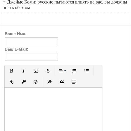
» Джеймс Коми: русские пытаются влиять на вас, вы должны
знать об этом
Ваше Имя:
Ваш E-Mail:
Полужирный
Курсив
Подчеркнутый
Зачеркнутый
Выравнивание
Нумерованный список
Маркированный с
Вставить ссылку
Вставить защищенную ссылку
Вставить смайлик
Вставка скрытого текста
Вставка цитаты
Вставка спойлера