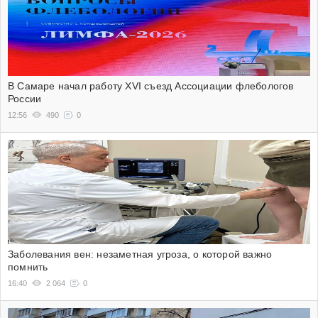
В Самаре начал работу XVI съезд Ассоциации флебологов
России
12:56
490
0
Заболевания вен: незаметная угроза, о которой важно
помнить
16:40
2 064
0