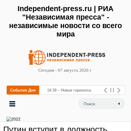
Independent-press.ru | РИА
"Независимая пресса" -
независимые новости со всего
мира
Сегодня - 07 августа 2026 г
События Дня
19:39 – Новые горизонты
флебологии: в Москве
открылся «Городской центр
флебологии» для лечения
Путин вступит в должность
заболеваний вен и