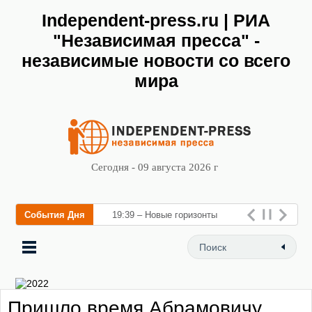
Independent-press.ru | РИА
"Независимая пресса" -
независимые новости со всего
мира
Сегодня - 09 августа 2026 г
События Дня
19:39 – Новые горизонты
флебологии: в Москве
открылся «Городской центр
флебологии» для лечения
Пришло время Абрамовичу
заб