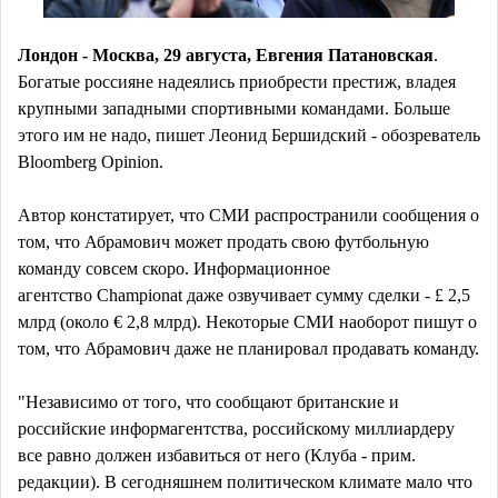
Лондон - Москва, 29 августа, Евгения Патановская
.
Богатые россияне надеялись приобрести престиж, владея
крупными западными спортивными командами. Больше
этого им не надо, пишет Леонид Бершидский -
обозреватель
Bloomberg Opinion.
Автор констатирует, что СМИ распространили сообщения о
том, что Абрамович может продать свою футбольную
команду совсем скоро. Информационное
агентство
C
hampionat даже озвучивает сумму сделки - £ 2,5
млрд (около € 2,8 млрд). Некоторые СМИ наоборот пишут о
том, что Абрамович даже не планировал продавать команду.
"Независимо от того, что сообщают британские и
российские информагентства, российскому миллиардеру
все равно должен избавиться от него (Клуба - прим.
редакции). В сегодняшнем политическом климате мало что