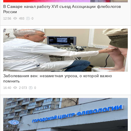
В Самаре начал работу XVI съезд Ассоциации флебологов
России
12:56
493
0
Заболевания вен: незаметная угроза, о которой важно
помнить
16:40
2 073
0