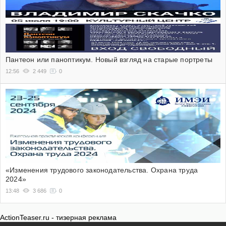
Пантеон или паноптикум. Новый взгляд на старые портреты
12:56
2 449
0
«Изменения трудового законодательства. Охрана труда
2024»
13:48
3 686
0
ActionTeaser.ru - тизерная реклама