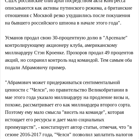
США российские олигархи посредством акта Конгресса
описываются как активы путинского режима, а британские
отношения с Москвой резко ухудшились после покушения
на бывшего российского шпиона в начале этого года".
Усманов продал свою 30-процентную долю в "Арсенале"
контролирующему акционеру клуба, американскому
миллиардеру Стэн Кроенке. Прохоров продал 49 процентов
акций, но сохранил контроль над командой. Тем самым оба
подали Абрамовичу пример.
"Абрамович может придерживаться сентиментальной
ценности с "Челси", но правительство Великобритании в
мае этого года указало миллиардеру на продление визы и,
похоже, рассматривает его как миллиардера второго сорта.
Поэтому ему мало смысла "висеть на команде", которая
истощает его ресурсы и дает мало социальных
преимуществ", - констатирует автор статьи, отмечая, что "в
сезоне 2016-2017 года, "Челси" позволил заплатить налогов