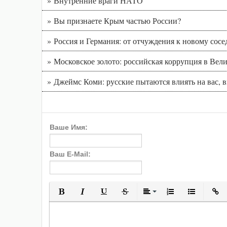
» Внутренние враги НАТО
» Вы признаете Крым частью России?
» Россия и Германия: от отчуждения к новому сосе
» Московское золото: российская коррупция в Вел
» Джеймс Коми: русские пытаются влиять на вас, 
Ваше Имя:
Ваш E-Mail:
Полужирный
Курсив
Подчеркнутый
Зачеркнутый
Выравнивани
Нумерованн
Марки