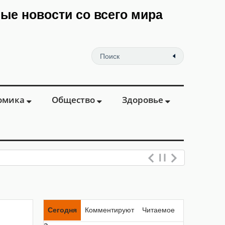
мые новости со всего мира
омика
Общество
Здоровье
Сегодня
Комментируют
Читаемое