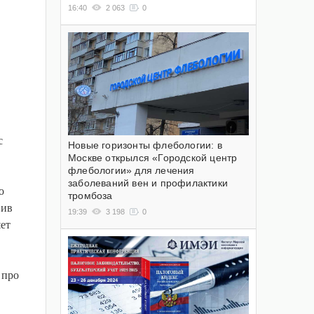
16:40
2 063
0
с
Новые горизонты флебологии: в
Москве открылся «Городской центр
флебологии» для лечения
заболеваний вен и профилактики
о
тромбоза
вив
19:39
3 198
0
яет
 про