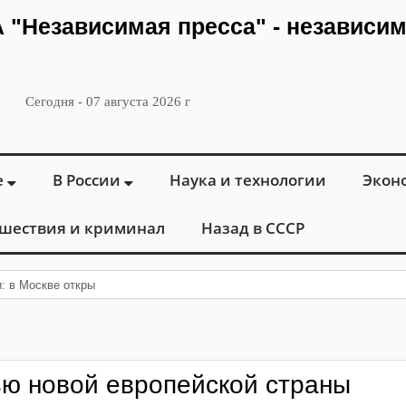
ИА "Независимая пресса" - независи
Сегодня - 07 августа 2026 г
е
В России
Наука и технологии
Экон
шествия и криминал
Назад в СССР
и: в Москве открылся «Городской центр флебологи
ью новой европейской страны