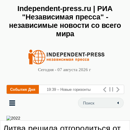
Independent-press.ru | РИА
"Независимая пресса" -
независимые новости со всего
мира
Сегодня - 07 августа 2026 г
События Дня
19:39 – Новые горизонты
флебологии: в Москве
открылся «Городской центр
флебологии» для лечени
Литва решила отгородиться от