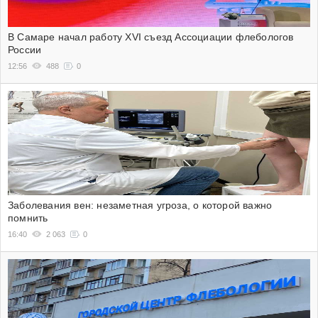
В Самаре начал работу XVI съезд Ассоциации флебологов
России
12:56
488
0
Заболевания вен: незаметная угроза, о которой важно
помнить
16:40
2 063
0