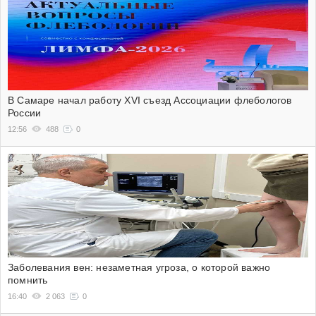
В Самаре начал работу XVI съезд Ассоциации флебологов
России
12:56
488
0
Заболевания вен: незаметная угроза, о которой важно
помнить
16:40
2 063
0