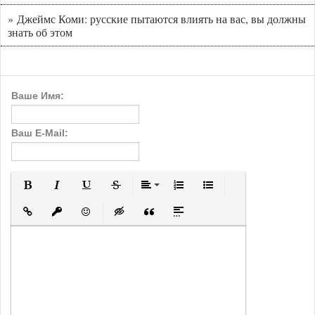
» Джеймс Коми: русские пытаются влиять на вас, вы должны
знать об этом
Ваше Имя:
Ваш E-Mail:
Полужирный
Курсив
Подчеркнутый
Зачеркнутый
Выравнивание
Нумерованный список
Маркированный с
Вставить ссылку
Вставить защищенную ссылку
Вставить смайлик
Вставка скрытого текста
Вставка цитаты
Вставка спойлера