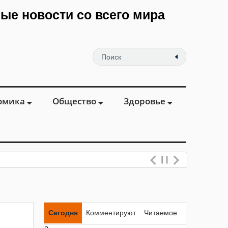
мые новости со всего мира
омика
Общество
Здоровье
Сегодня
Комментируют
Читаемое