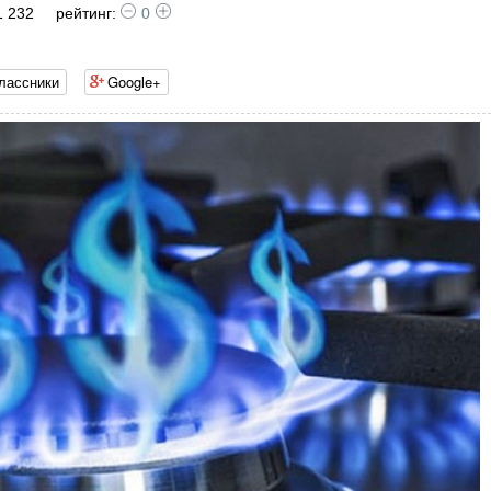
1 232
рейтинг:
0
лассники
Google+