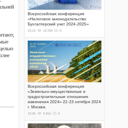
ильней
Всероссийская конференция
«Налоговое законодательство.
Бухгалтерский учет 2024-2025»
23:13
10 290
0
итают,
амые
 целью
олее
Всероссийская конференция
«Земельно-имущественные и
градостроительные отношения:
изменения 2024» 22-23 октября 2024
г. Москва.
10:48
6 816
0