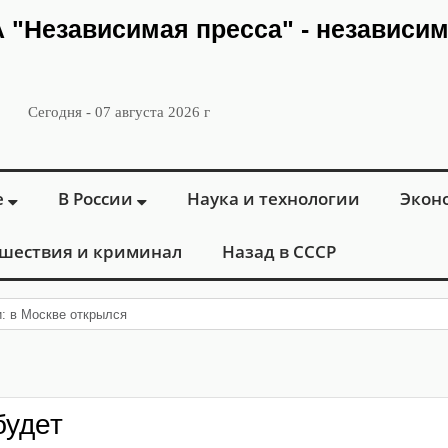
ИА "Независимая пресса" - независи
Сегодня - 07 августа 2026 г
е
В России
Наука и технологии
Экон
шествия и криминал
Назад в СССР
и: в Москве открылся «Городской центр флебологии» дл
будет