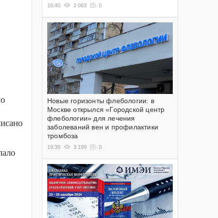
16:40
2 063
0
но
Новые горизонты флебологии: в
Москве открылся «Городской центр
флебологии» для лечения
писано
заболеваний вен и профилактики
тромбоза
19:39
3 199
0
лало
.