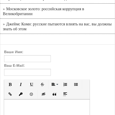
» Московское золото: российская коррупция в
Великобритании
» Джеймс Коми: русские пытаются влиять на вас, вы должны
знать об этом
Ваше Имя:
Ваш E-Mail:
Полужирный
Курсив
Подчеркнутый
Зачеркнутый
Выравнивание
Нумерованный список
Маркированный с
Вставить ссылку
Вставить защищенную ссылку
Вставить смайлик
Вставка скрытого текста
Вставка цитаты
Вставка спойлера