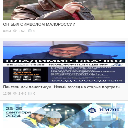
ОН БЫЛ СИМВОЛОМ МАЛОРОССИИ
00:03
2 570
0
Пантеон или паноптикум. Новый взгляд на старые портреты
12:56
2 446
0