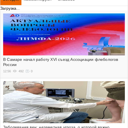
Загрузка...
В Самаре начал работу XVI съезд Ассоциации флебологов
России
12:56
492
0
Заболевания вен: незаметная угроза, о которой важно