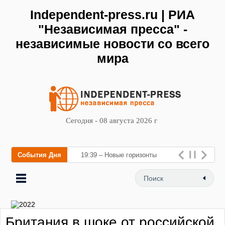
Independent-press.ru | РИА
"Независимая пресса" -
независимые новости со всего
мира
Сегодня - 08 августа 2026 г
События Дня
19:39 – Новые горизонты
флебологии: в Москве
открылся «Городской центр
флебологии» для ле
Британия в шоке от российской